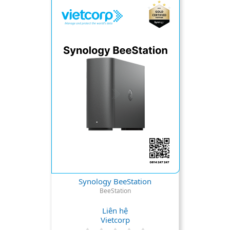
0
s
t
a
r
(
s
)
Synology BeeStation
BeeStation
Liên hệ
Vietcorp