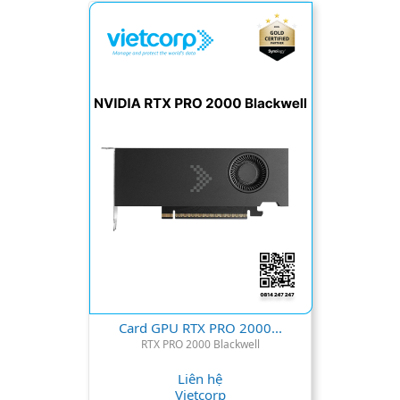
0
s
t
a
r
(
s
)
Card GPU RTX PRO 2000...
RTX PRO 2000 Blackwell
Liên hệ
Vietcorp