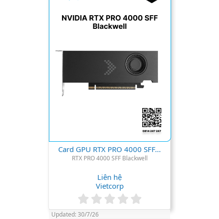
t
a
r
(
s
)
Card GPU RTX PRO 4000 SFF...
RTX PRO 4000 SFF Blackwell
Liên hệ
Vietcorp
0
.
Updated:
30/7/26
0