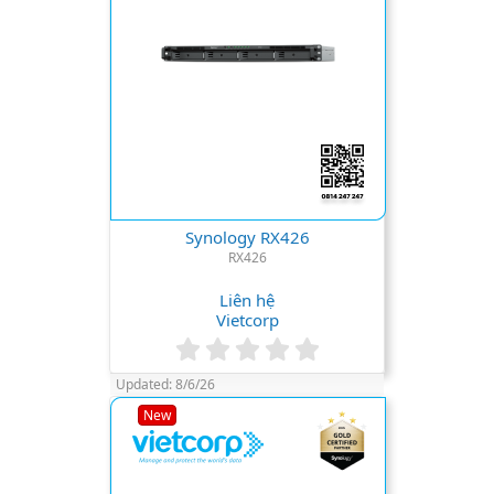
)
Synology RX426
RX426
Liên hệ
Vietcorp
0
.
Updated:
8/6/26
0
0
New
s
t
a