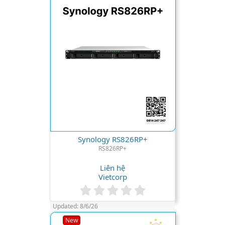
r
(
s
)
Synology RS826RP+
RS826RP+
Liên hệ
Vietcorp
0
.
Updated:
8/6/26
0
0
New