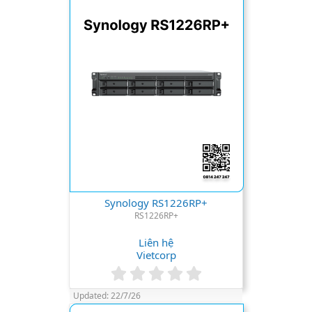
a
r
(
s
)
Synology RS1226RP+
RS1226RP+
Liên hệ
Vietcorp
0
.
Updated:
22/7/26
0