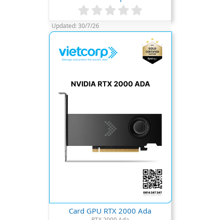
0
.
Updated:
30/7/26
0
0
s
t
a
r
(
s
)
Card GPU RTX 2000 Ada
RTX 2000 Ada