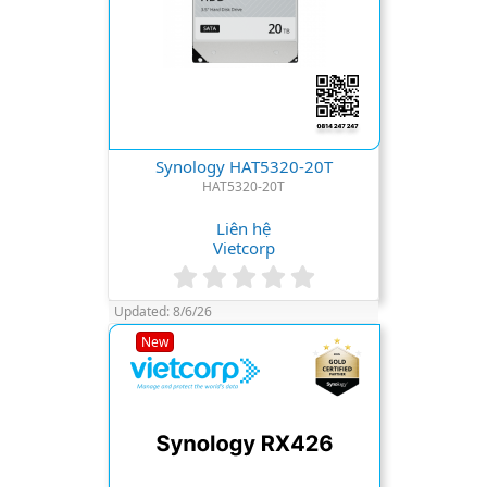
Synology HAT5320-20T
HAT5320-20T
Liên hệ
Vietcorp
0
.
Updated:
8/6/26
0
0
New
s
t
a
r
(
s