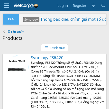
Log in
Register
•>>
Thông báo điều chỉnh giá một số dò
Synology
Tuần Lễ 0 Đồng Lợi Nhuận
Synology RS826+/RS826RP+ phiên bản 
Xây dựng hệ thống NAS RackStation 
Chứng nhận Synology cung cấp cho V
Các sản phẩm Synology Bee được hỗ t
Mua hàng ngay - Quay số may mắn - Rinh 
So sánh SNV3410-400G và SNV542
BeeStation tạo đám mây của riêng
Synology giành giải NAS tốt nhất
Synology
Synology
Vietcorp
Vietcorp
Synology
Vietcorp
Synology
Sản phẩm
Products
Danh mục
Synology FS6420
Synology FS6420 Thông số kỹ thuật FS6420 Dạng
thiết bị: 2U Rackmount CPU: AMD EPYC 7303, 16
Cores 32 Threads Tần số CPU: 2.4GHz (Cơ bản) /
3.4GHz (Tăng tốc) RAM: 16GB DDR4 ECC UDIMM,
hỗ trợ nâng cấp tối đa 1024GB (16 x D4ER02-64G)
Ổ đĩa: 24 khay hỗ trợ SSD SATA (SAT5200) Số khay
tối đa: 24 ổ đĩa không có bộ mở rộng Khe mở rộng
PCIe: 2 khe Gen4 x16 slot (x16 link) Tùy chọn với:
Card mạng 25GbE (E25G30-F2) Card mạng 10GbE
(E10G30-F2, E10G30-T2, E10G18-T1) Cổng mạng: 2 x
RJ-45 10GbE...