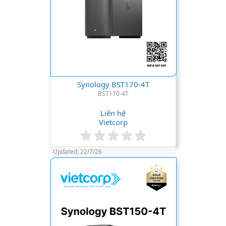
Synology BST170-4T
BST170-4T
Liên hệ
Vietcorp
0
.
Updated:
22/7/26
0
0
s
t
a
r
(