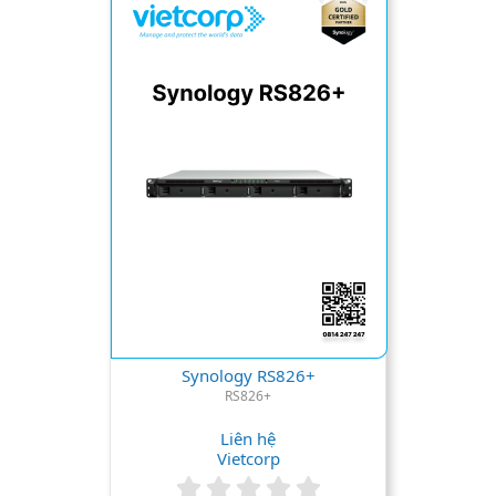
s
t
a
r
(
s
)
Synology RS826+
RS826+
Liên hệ
Vietcorp
0