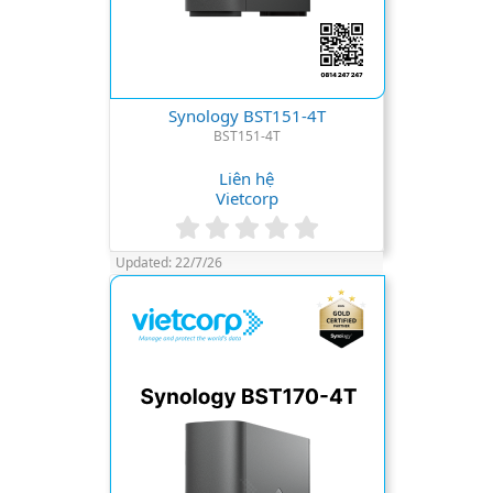
Synology BST151-4T
BST151-4T
Liên hệ
Vietcorp
0
.
Updated:
22/7/26
0
0
s
t
a
r
(
s
)