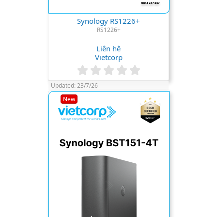
Synology RS1226+
RS1226+
Liên hệ
Vietcorp
0
.
Updated:
23/7/26
0
0
New
s
t
a
r
(
s
)