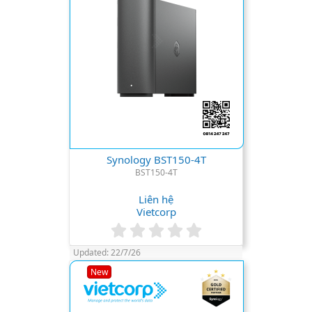
s
)
Synology BST150-4T
BST150-4T
Liên hệ
Vietcorp
0
.
Updated:
22/7/26
0
0
New
s
t