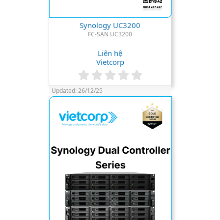
Synology UC3200
FC-SAN UC3200
Liên hệ
Vietcorp
0
.
Updated:
26/12/25
0
0
s
t
a
r
(
s
)