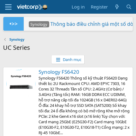
Log in
Register
•>>
Thông báo điều chỉnh giá một số dò
Synology
Tuần Lễ 0 Đồng Lợi Nhuận
Synology RS826+/RS826RP+ phiên bản 
Xây dựng hệ thống NAS RackStation 
Chứng nhận Synology cung cấp cho V
Các sản phẩm Synology Bee được hỗ t
Mua hàng ngay - Quay số may mắn - Rinh 
So sánh SNV3410-400G và SNV542
BeeStation tạo đám mây của riêng
Synology giành giải NAS tốt nhất
Synology
Synology
Vietcorp
Vietcorp
Synology
Vietcorp
Synology
Synology
UC Series
Danh mục
Synology FS6420
Synology FS6420 Thông số kỹ thuật FS6420 Dạng
thiết bị: 2U Rackmount CPU: AMD EPYC 7303, 16
Cores 32 Threads Tần số CPU: 2.4GHz (Cơ bản) /
3.4GHz (Tăng tốc) RAM: 16GB DDR4 ECC UDIMM,
hỗ trợ nâng cấp tối đa 1024GB (16 x D4ER02-64G)
Ổ đĩa: 24 khay hỗ trợ SSD SATA (SAT5200) Số khay
tối đa: 24 ổ đĩa không có bộ mở rộng Khe mở rộng
PCIe: 2 khe Gen4 x16 slot (x16 link) Tùy chọn với:
Card mạng 25GbE (E25G30-F2) Card mạng 10GbE
(E10G30-F2, E10G30-T2, E10G18-T1) Cổng mạng: 2 x
RJ-45 10GbE...