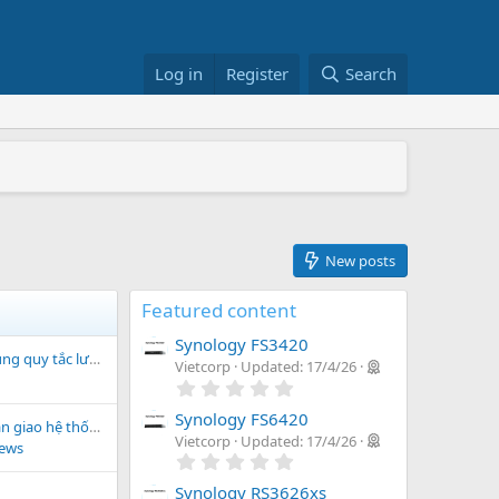
Log in
Register
Search
+/RS822RP+
026
New posts
Featured content
Synology FS3420
 tắc lưu trữ nâng cao
Vietcorp
Updated:
17/4/26
0
.
0
Synology FS6420
 tầng CNTT cho doanh nghiệp phân phối nông, lâm sản Hà Nội
0
Vietcorp
Updated:
17/4/26
News
s
0
t
.
a
0
Synology RS3626xs