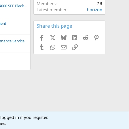
Members
26
Card GPU RTX PRO 4000 SFF Blackwell
Latest member
horizon
ient
Share this page
Facebook
X
Bluesky
LinkedIn
Reddit
Pinterest
enance Service
Tumblr
WhatsApp
Email
Link
logged in if you register.
Terms and rules
Privacy policy
Help
Home
R
ies.
S
S