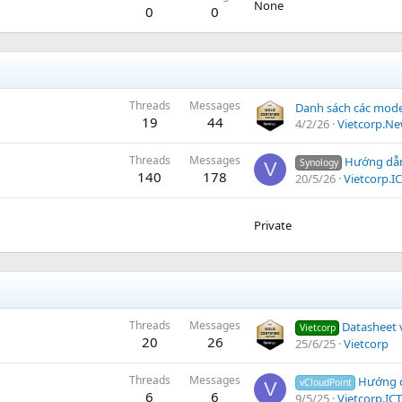
None
0
0
Threads
Messages
19
44
4/2/26
Vietcorp.N
Threads
Messages
Hướng dẫn Encrypt và Decry
Synology
V
140
178
20/5/26
Vietcorp.I
Private
Threads
Messages
Datasheet vCloud
Vietcorp
20
26
25/6/25
Vietcorp
Threads
Messages
Hướng dẫn kết nối thiết bị v
vCloudPoint
V
6
6
9/5/25
Vietcorp.ICT