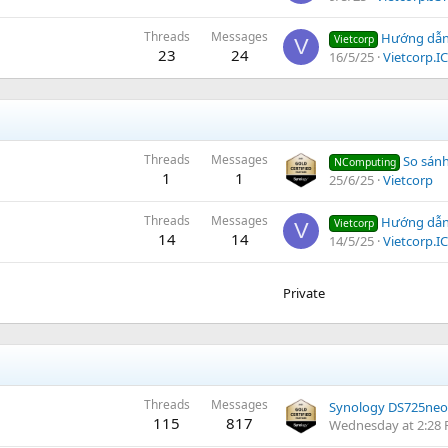
Threads
Messages
Hướng dẫn s
Vietcorp
V
23
24
16/5/25
Vietcorp.I
Threads
Messages
So sánh L40
NComputing
1
1
25/6/25
Vietcorp
Threads
Messages
Hướng dẫn sử
Vietcorp
V
14
14
14/5/25
Vietcorp.I
Private
Threads
Messages
Synology DS725neo
115
817
Wednesday at 2:28