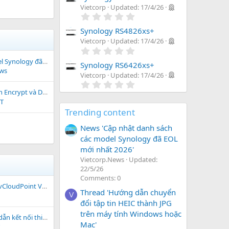
r
0
Vietcorp
Updated:
17/4/26
(
s
0
s
t
.
)
a
0
Synology RS4826xs+
r
0
Vietcorp
Updated:
17/4/26
(
s
0
s
t
.
)
a
Danh sách các model Synology đã EOL
0
Synology RS6426xs+
r
ews
0
Vietcorp
Updated:
17/4/26
(
s
0
s
t
.
)
pt Shared Folder trên NAS Synology
a
0
CT
r
0
(
Trending content
s
s
t
)
News 'Cập nhật danh sách
a
r
các model Synology đã EOL
(
mới nhất 2026'
s
)
Vietcorp.News
Updated:
22/5/26
Comments: 0
Point V1 & A1 & S100
Thread 'Hướng dẫn chuyển
V
đổi tập tin HEIC thành JPG
trên máy tính Windows hoặc
CloudPoint với Windows Active Directory (Domain)
Mac'