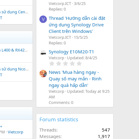
Vietcorp.ICT
3/6/25
Replies: 0
ử dụng Centerm
Thread 'Hướng dẫn cài đặt
CT
V
ứng dụng Synology Drive
Client trên Windows'
Vietcorp.ICT
15/5/25
Replies: 0
0 & RX420(vSpace) & V1
Synology E10M20-T1
Vietcorp
Updated:
8/4/25
0
.
 dụng Ncomputing
0
News 'Mua hàng ngay -
CT
0
Quay số may mắn - Rinh
s
ngay quà hấp dẫn'
t
a
Vietcorp
Updated:
Today at 9:25
r
AM
(
Comments: 0
s
)
Forum statistics
+
Threads
547
 PM
Vietcorp
Messages
1,917