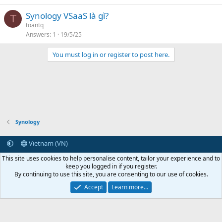
Synology VSaaS là gì?
T
toantq
Answers
1
19/5/25
You must log in or register to post here.
Synology
Vietnam (VN)
Terms and rules
Privacy policy
Help
Home
R
This site uses cookies to help personalise content, tailor your experience and to
S
keep you logged in if you register.
S
By continuing to use this site, you are consenting to our use of cookies.
Vietcorp.com
Synology
vCloudPoint
NComputing
Centerm
NAS Synology
Linh kiện Synology
Ổ cứng Synology
RAM Synology
Bộ mở rộng
Accept
Learn more...
NAS Synology