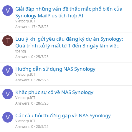
Giải đáp những vấn đề thắc mắc phổ biến của
V
Synology MailPlus tích hợp AI
Vietcorp.ICT
Answers
17
7/8/25
Lưu ý khi gửi yêu cầu đăng ký dự án Synology:
T
Quá trình xử lý mất từ 1 đến 3 ngày làm việc
toantq
Answers
0
25/7/25
Hướng dẫn sử dụng NAS Synology
V
Vietcorp.ICT
Answers
0
28/5/25
Khắc phục sự cố về NAS Synology
V
Vietcorp.ICT
Answers
0
28/5/25
Các câu hỏi thường gặp về NAS Synology
V
Vietcorp.ICT
Answers
0
28/5/25