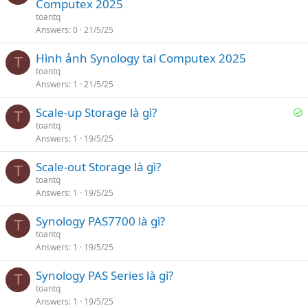
Computex 2025
toantq
Answers
0
21/5/25
Hình ảnh Synology tai Computex 2025
T
toantq
Answers
1
21/5/25
S
Scale-up Storage là gì?
T
o
toantq
Answers
1
19/5/25
l
v
Scale-out Storage là gì?
e
T
toantq
d
Answers
1
19/5/25
Synology PAS7700 là gì?
T
toantq
Answers
1
19/5/25
Synology PAS Series là gì?
T
toantq
Answers
1
19/5/25