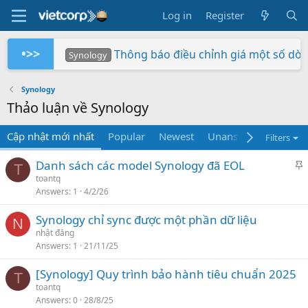
Log in
Register
•>>
Thông báo điều chỉnh giá một số dò
Synology
Tuần Lễ 0 Đồng Lợi Nhuận
Synology RS826+/RS826RP+ phiên bản 
Xây dựng hệ thống NAS RackStation 
Chứng nhận Synology cung cấp cho V
Các sản phẩm Synology Bee được hỗ t
Mua hàng ngay - Quay số may mắn - Rinh 
So sánh SNV3410-400G và SNV542
BeeStation tạo đám mây của riêng
Synology giành giải NAS tốt nhất
Synology
Synology
Vietcorp
Vietcorp
Synology
Vietcorp
Synology
Synology
Thảo luận về Synology
Cập nhật mới nhất
Popular
Newest
Unanswered
Unso
Filters
S
Danh sách các model Synology đã EOL
T
t
toantq
Answers
1
4/2/26
i
c
Synology chỉ sync được một phần dữ liệu
k
N
nhật đăng
y
Answers
1
21/11/25
[Synology] Quy trình bảo hành tiêu chuẩn 2025
T
toantq
Answers
0
28/8/25