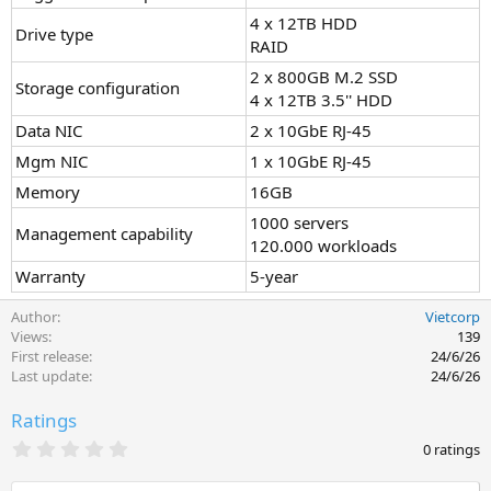
4 x 12TB HDD
Drive type
RAID
2 x 800GB M.2 SSD
Storage configuration
4 x 12TB 3.5'' HDD
Data NIC
2 x 10GbE RJ-45
Mgm NIC
1 x 10GbE RJ-45
Memory
16GB
1000 servers
Management capability
120.000 workloads
Warranty
5-year
Author
Vietcorp
Views
139
First release
24/6/26
Last update
24/6/26
Ratings
0
0 ratings
.
0