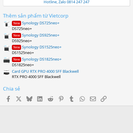
0
Hotline, Zalo 0814 247 247
s
t
a
Thêm sản phẩm từ Vietcorp
r
Synology DS725neo+
(
New
s
DS725neo+
)
Synology DS925neo+
New
DS925neo+
Synology DS1525neo+
New
DS1525neo+
Synology DS1825neo+
New
DS1825neo+
Card GPU RTX PRO 4000 SFF Blackwell
RTX PRO 4000 SFF Blackwell
Chia sẻ
Facebook
X
Bluesky
LinkedIn
Reddit
Pinterest
Tumblr
WhatsApp
Email
Link