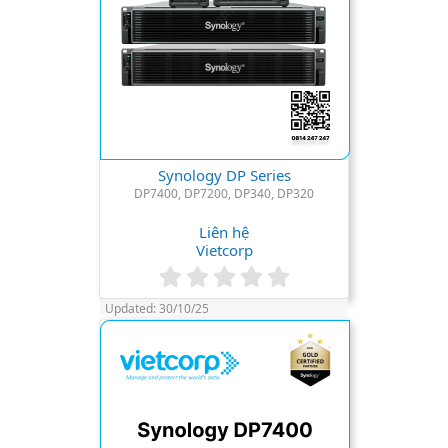
Synology DP Series
DP7400, DP7200, DP340, DP320
Liên hệ
Vietcorp
0
.
Updated:
30/10/25
0
0
s
t
a
r
(