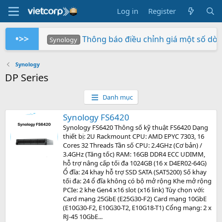
Log in
Register
•>>
Thông báo điều chỉnh giá một số dò
Synology
Tuần Lễ 0 Đồng Lợi Nhuận
Synology RS826+/RS826RP+ phiên bản 
Xây dựng hệ thống NAS RackStation 
Chứng nhận Synology cung cấp cho V
Các sản phẩm Synology Bee được hỗ t
Mua hàng ngay - Quay số may mắn - Rinh 
So sánh SNV3410-400G và SNV542
BeeStation tạo đám mây của riêng
Synology giành giải NAS tốt nhất
Synology
Synology
Vietcorp
Vietcorp
Synology
Vietcorp
Synology
Synology
DP Series
Danh mục
Synology FS6420
Synology FS6420 Thông số kỹ thuật FS6420 Dạng
thiết bị: 2U Rackmount CPU: AMD EPYC 7303, 16
Cores 32 Threads Tần số CPU: 2.4GHz (Cơ bản) /
3.4GHz (Tăng tốc) RAM: 16GB DDR4 ECC UDIMM,
hỗ trợ nâng cấp tối đa 1024GB (16 x D4ER02-64G)
Ổ đĩa: 24 khay hỗ trợ SSD SATA (SAT5200) Số khay
tối đa: 24 ổ đĩa không có bộ mở rộng Khe mở rộng
PCIe: 2 khe Gen4 x16 slot (x16 link) Tùy chọn với:
Card mạng 25GbE (E25G30-F2) Card mạng 10GbE
(E10G30-F2, E10G30-T2, E10G18-T1) Cổng mạng: 2 x
RJ-45 10GbE...