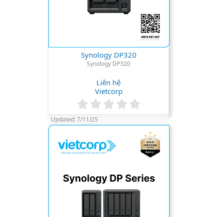
Synology DP320
Synology DP320
Liên hệ
Vietcorp
0
.
Updated:
7/11/25
0
0
s
t
a
r
(
s
)