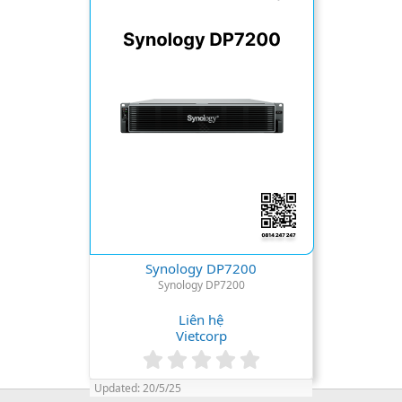
a
r
(
s
)
Synology DP7200
Synology DP7200
Liên hệ
Vietcorp
0
.
Updated:
20/5/25
0