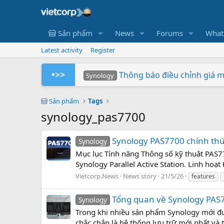
Sản phẩm
News
Forums
What
Latest activity
Register
•>>
Thông báo điều chỉnh giá 
Synology
Tuần Lễ 0 Đồng Lợi Nhuận
Synology RS826+/RS826RP+ p
Xây dựng hệ thống NAS Rack
Chứng nhận Synology cung 
Các sản phẩm Synology Bee 
Mua hàng ngay - Quay số may mắn
So sánh SNV3410-400G v
BeeStation tạo đám mây 
Synology giành giải NAS
Synology
Synology
Vietcorp
Vietcorp
Synology
Vietcorp
Synology
Sản phẩm
Tags
synology_pas7700
Synology PAS7700 chính thứ
Synology
Mục lục Tính năng Thông số kỹ thuật PAS7
Synology Parallel Active Station. Linh hoạt
Vietcorp.News
News story
21/5/26
features
Tổng quan về Synology PAS
Synology
Trong khi nhiều sản phẩm Synology mới đượ
chắc chắn là hệ thống lưu trữ mới nhất và 