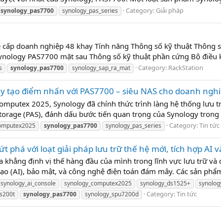
Category:
Giải pháp
synology_pas7700
synology_pas_series
 cấp doanh nghiệp 48 khay Tính năng Thông số kỹ thuật Thông 
ology PAS7700 mặt sau Thông số kỹ thuật phần cứng Bộ điều k
Category:
RackStation
s
synology_pas7700
synology_sap_ra_mat
y tạo điểm nhấn với PAS7700 – siêu NAS cho doanh ngh
omputex 2025, Synology đã chính thức trình làng hệ thống lưu 
torage (PAS), đánh dấu bước tiến quan trọng của Synology trong v
Category:
Tin tức
computex2025
synology_pas7700
synology_pas_series
 phá với loạt giải pháp lưu trữ thế hệ mới, tích hợp AI 
khẳng định vị thế hàng đầu của mình trong lĩnh vực lưu trữ và 
ân tạo (AI), bảo mật, và công nghệ điện toán đám mây. Các sản phẩ
synology_ai_console
synology_computex2025
synology_ds1525+
synolog
Category:
Tin tức
fs200t
synology_pas7700
synology_spu7200d