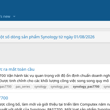
's new
một số dòng sản phẩm Synology từ ngày 01/08/2026
hiên bản nâng cấp có gì khác biệt so với Synology RS822
Station Synology "thông minh hơn"
cấp cho Vietcorp
được hỗ trợ bởi Acronis True Image Essential.
 - Rinh ngay quà hấp dẫn
à SNV5420-400G
của riêng bạn chỉ trong vài phút
 tốt nhất tại Lễ trao giải European Hardware Awards năm 2
c ra mắt toàn cầu
700 Vận hành tác vụ quan trọng với độ ổn định chuẩn doanh nghi
 Được tinh chỉnh cho các khối lượng công việc song song quy mô lớ
pas7700
pas_series
synology
synology_pas
synology_pas7700
syno
7700
c công bố, làm mới và giới thiệu tại triển lãm Computex năm na
tuyệt vời nhất của Synology, PAS7700. Một loạt sản phẩm Synology