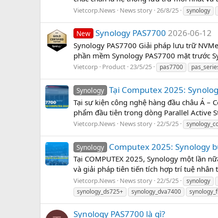
Vietcorp.News
News story
26/8/25
synology
Synology PAS7700
2026-06-12
New
Synology PAS7700 Giải pháp lưu trữ NVMe
phần mềm Synology PAS7700 mặt trước Syn
Vietcorp
Product
23/5/25
pas7700
pas_serie
Tại Computex 2025: Synolog
Synology
Tại sự kiện công nghệ hàng đầu châu Á – C
phẩm đầu tiên trong dòng Parallel Active S
Vietcorp.News
News story
22/5/25
synology_
Computex 2025: Synology bứt
Synology
Tại COMPUTEX 2025, Synology một lần nữa 
và giải pháp tiên tiến tích hợp trí tuệ nh
Vietcorp.News
News story
22/5/25
synology
synology_ds725+
synology_dva7400
synology_
Synology PAS7700 là gì?