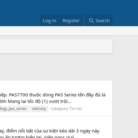
Log in
Register
Search
+/RS822RP+
026
ệp. PAS7700 thuộc dòng PAS Series tên đầy đủ là
n Mang lại tốc độ (1) vượt trội...
Category:
Tin tức
logy_pas_series
vietcorp
y, điểm nổi bật của sự kiện kéo dài 3 ngày này
 ấn tượng hiện tại. Viên ngọc quý...