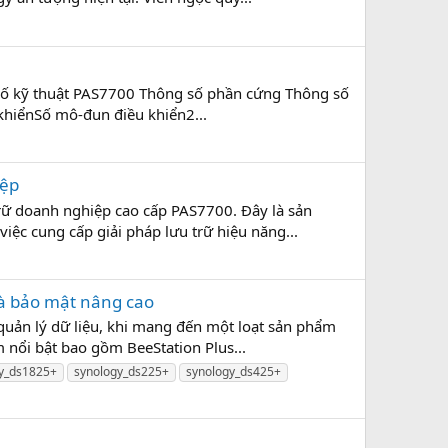
số kỹ thuật PAS7700 Thông số phần cứng Thông số
hiểnSố mô-đun điều khiển2...
iệp
trữ doanh nghiệp cao cấp PAS7700. Đây là sản
iệc cung cấp giải pháp lưu trữ hiệu năng...
và bảo mật nâng cao
quản lý dữ liệu, khi mang đến một loạt sản phẩm
m nổi bật bao gồm BeeStation Plus...
y_ds1825+
synology_ds225+
synology_ds425+