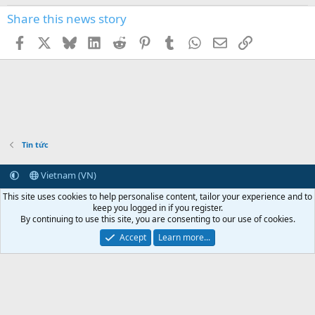
Share this news story
Facebook
X
Bluesky
LinkedIn
Reddit
Pinterest
Tumblr
WhatsApp
Email
Link
Tin tức
Vietnam (VN)
Terms and rules
Privacy policy
Help
Home
R
This site uses cookies to help personalise content, tailor your experience and to
S
keep you logged in if you register.
S
By continuing to use this site, you are consenting to our use of cookies.
Vietcorp.com
Synology
vCloudPoint
NComputing
Centerm
NAS Synology
Linh kiện Synology
Ổ cứng Synology
RAM Synology
Bộ mở rộng
Accept
Learn more...
NAS Synology
0
Car