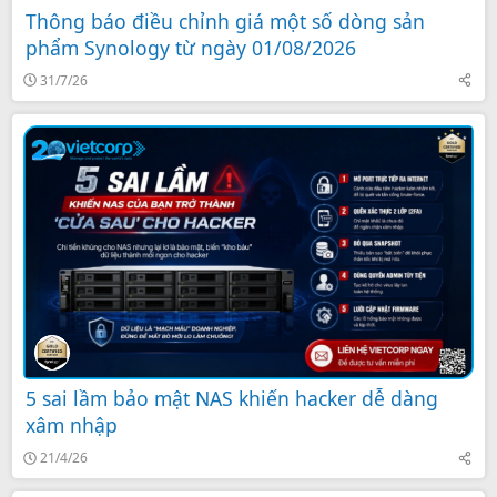
Thông báo điều chỉnh giá một số dòng sản
phẩm Synology từ ngày 01/08/2026
31/7/26
5 sai lầm bảo mật NAS khiến hacker dễ dàng
xâm nhập
21/4/26