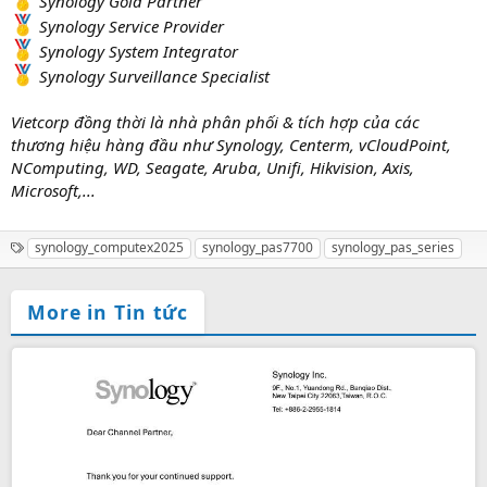
Synology Gold Partner
Synology Service Provider
Synology System Integrator
Synology Surveillance Specialist
Vietcorp đồng thời là nhà phân phối & tích hợp của các
thương hiệu hàng đầu như Synology, Centerm, vCloudPoint,
NComputing, WD, Seagate, Aruba, Unifi, Hikvision, Axis,
Microsoft,...
T
synology_computex2025
synology_pas7700
synology_pas_series
a
g
s
More in Tin tức