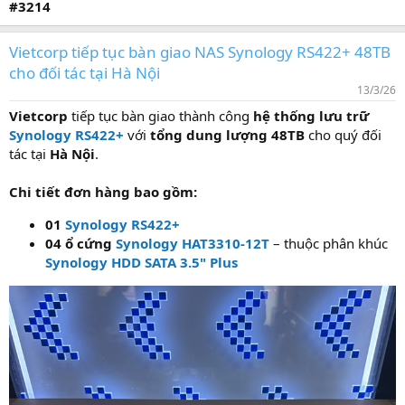
#3214
Vietcorp tiếp tục bàn giao NAS Synology RS422+ 48TB
cho đối tác tại Hà Nội
13/3/26
Vietcorp
tiếp tục bàn giao thành công
hệ thống lưu trữ
Synology RS422+
với
tổng dung lượng 48TB
cho quý đối
tác tại
Hà Nội
.
Chi tiết đơn hàng bao gồm:
01
Synology RS422+
04 ổ cứng
Synology HAT3310-12T
– thuộc phân khúc
Synology HDD SATA 3.5" Plus