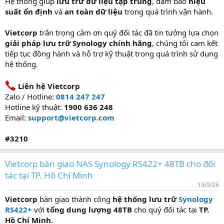
Hệ thống giúp
lưu trữ dữ liệu tập trung
, đảm bảo
hiệu
suất ổn định
và
an toàn dữ liệu
trong quá trình vận hành.
Vietcorp
trân trọng cảm ơn quý đối tác đã tin tưởng lựa chọn
giải pháp lưu trữ Synology chính hãng
, chúng tôi cam kết
tiếp tục đồng hành và hỗ trợ kỹ thuật trong quá trình sử dụng
hệ thống.
Liên hệ Vietcorp
Zalo / Hotline:
0814 247 247
Hotline kỹ thuật:
1900 636 248
Email:
support@vietcorp.com
#3210
Vietcorp bàn giao NAS Synology RS422+ 48TB cho đối
tác tại TP. Hồ Chí Minh
13/3/26
Vietcorp
bàn giao thành công
hệ thống lưu trữ
Synology
RS422+
với
tổng dung lượng 48TB
cho quý đối tác tại
TP.
Hồ Chí Minh
.