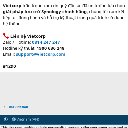
Vietcorp
trân trọng cảm ơn quý đối tác đã tin tưởng lựa chọn
giải pháp lưu trữ Synology chính hãng
, chúng tôi cam kết
tiếp tục đồng hành và hỗ trợ kỹ thuật trong quá trình sử dụng
hệ thống.
Liên hệ Vietcorp
Zalo / Hotline:
0814 247 247
Hotline kỹ thuật:
1900 636 248
Email:
support@vietcorp.com
#1290
RackStation
Vietnam (VN)
Terms and rules
Privacy policy
Help
Home
R
This site uses cookies to help personalise content, tailor your experience and to