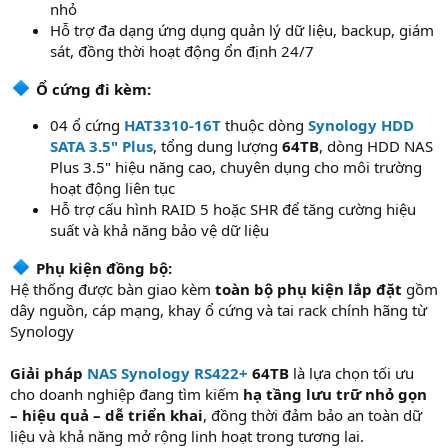
nhỏ
Hỗ trợ đa dạng ứng dụng quản lý dữ liệu, backup, giám
sát, đồng thời hoạt động ổn định 24/7
Ổ cứng đi kèm:
04 ổ cứng
HAT3310-16T
thuộc dòng
Synology HDD
SATA 3.5" Plus
, tổng dung lượng
64TB
, dòng HDD NAS
Plus 3.5" hiệu năng cao, chuyên dụng cho môi trường
hoạt động liên tục
Hỗ trợ cấu hình RAID 5 hoặc SHR để tăng cường hiệu
suất và khả năng bảo vệ dữ liệu
Phụ kiện đồng bộ:
Hệ thống được bàn giao kèm
toàn bộ phụ kiện lắp đặt
gồm
dây nguồn, cáp mạng, khay ổ cứng và tai rack chính hãng từ
Synology
Giải pháp
NAS Synology RS422+
64TB
là lựa chọn tối ưu
cho doanh nghiệp đang tìm kiếm
hạ tầng lưu trữ nhỏ gọn
– hiệu quả – dễ triển khai
, đồng thời đảm bảo an toàn dữ
liệu và khả năng mở rộng linh hoạt trong tương lai.