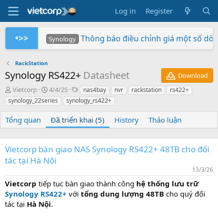
Log in
Register
•>>
Thông báo điều chỉnh giá một số dò
Synology
Tuần Lễ 0 Đồng Lợi Nhuận
Synology RS826+/RS826RP+ phiên bản 
Xây dựng hệ thống NAS RackStation 
Chứng nhận Synology cung cấp cho V
Các sản phẩm Synology Bee được hỗ t
Mua hàng ngay - Quay số may mắn - Rinh 
So sánh SNV3410-400G và SNV542
BeeStation tạo đám mây của riêng
Synology giành giải NAS tốt nhất
Synology
Synology
Vietcorp
Vietcorp
Synology
Vietcorp
Synology
RackStation
Synology RS422+
Datasheet
Download
A
C
T
Vietcorp
4/4/25
nas4bay
nvr
rackstation
rs422+
u
r
a
synology_22series
synology_rs422+
t
e
g
h
a
s
Tổng quan
Đã triển khai (5)
History
Thảo luận
o
t
r
i
o
Vietcorp bàn giao NAS Synology RS422+ 48TB cho đối
n
tác tại Hà Nội
d
a
13/3/26
t
Vietcorp
tiếp tục bàn giao thành công
hệ thống lưu trữ
e
Synology RS422+
với
tổng dung lượng 48TB
cho quý đối
tác tại
Hà Nội
.