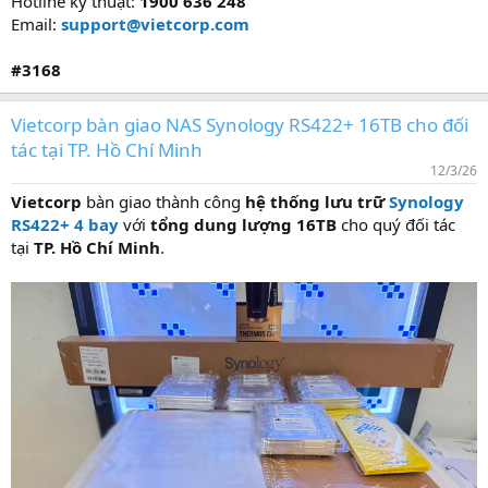
Hotline kỹ thuật:
1900 636 248
Email:
support@vietcorp.com
#3168
Vietcorp bàn giao NAS Synology RS422+ 16TB cho đối
tác tại TP. Hồ Chí Minh
12/3/26
Vietcorp
bàn giao thành công
hệ thống lưu trữ
Synology
RS422+
4 bay
với
tổng dung lượng 16TB
cho quý đối tác
tại
TP. Hồ Chí Minh
.