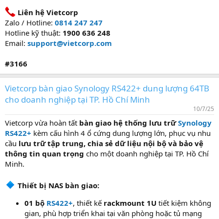
Liên hệ Vietcorp
Zalo / Hotline:
0814 247 247
Hotline kỹ thuật:
1900 636 248
Email:
support@vietcorp.com
#3166
Vietcorp bàn giao Synology RS422+ dung lượng 64TB
cho doanh nghiệp tại TP. Hồ Chí Minh
10/7/25
Vietcorp vừa hoàn tất
bàn giao hệ thống lưu trữ
Synology
RS422+
kèm cấu hình 4 ổ cứng dung lượng lớn, phục vụ nhu
cầu
lưu trữ tập trung, chia sẻ dữ liệu nội bộ và bảo vệ
thông tin quan trọng
cho một doanh nghiệp tại TP. Hồ Chí
Minh.
Thiết bị NAS bàn giao:
01 bộ
RS422+
, thiết kế
rackmount 1U
tiết kiệm không
gian, phù hợp triển khai tại văn phòng hoặc tủ mạng