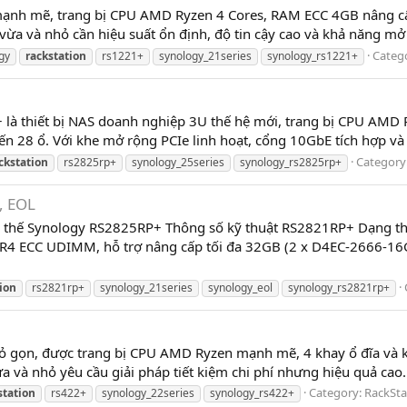
nh mẽ, trang bị CPU AMD Ryzen 4 Cores, RAM ECC 4GB nâng cấp 
 vừa và nhỏ cần hiệu suất ổn định, độ tin cậy cao và khả năng mở
Categ
gy
rackstation
rs1221+
synology_21series
synology_rs1221+
à thiết bị NAS doanh nghiệp 3U thế hệ mới, trang bị CPU AMD
đến 28 ổ. Với khe mở rộng PCIe linh hoạt, cổng 10GbE tích hợp v
Category
ckstation
rs2825rp+
synology_25series
synology_rs2825rp+
, EOL
thế Synology RS2825RP+ Thông số kỹ thuật RS2821RP+ Dạng thi
R4 ECC UDIMM, hỗ trợ nâng cấp tối đa 32GB (2 x D4EC-2666-1
ion
rs2821rp+
synology_21series
synology_eol
synology_rs2821rp+
 gọn, được trang bị CPU AMD Ryzen mạnh mẽ, 4 khay ổ đĩa và 
ừa và nhỏ yêu cầu giải pháp tiết kiệm chi phí nhưng hiệu quả ca
Category:
RackSta
station
rs422+
synology_22series
synology_rs422+