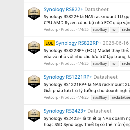
Synology RS822+
Datasheet
Synology RS822+ là NAS rackmount 1U gọn n
CPU AMD Ryzen cùng bộ nhớ ECC giúp vận h
Vietcorp
Product
4/4/25
nas4bay
nvr
rack
Synology RS822RP+
2026-06-16
EOL
Synology RS822RP+ (EOL) Model thay thế:
vừa và nhỏ với nhu cầu lưu trữ tập trung, 
Vietcorp
Product
4/4/25
nas4bay
nvr
rack
Synology RS1221RP+
Datasheet
Synology RS1221RP+ là NAS rackmount 2U 
Giải pháp lưu trữ lý tưởng cho doanh nghiệ
Vietcorp
Product
4/4/25
nas8bay
rackstatio
Synology RS2423+
Datasheet
Synology RS2423+ là thiết bị NAS doanh
hoặc SSD Synology. Thiết bị có thể mở rộn