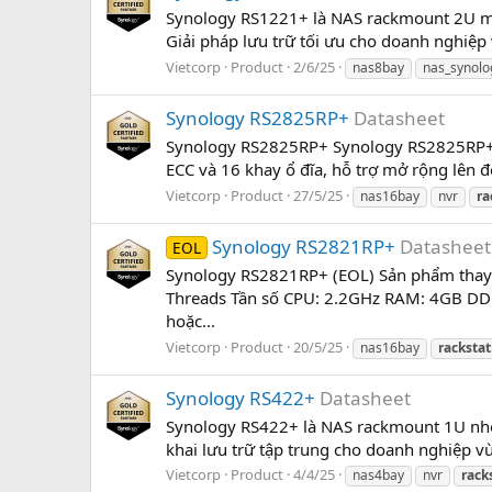
Synology RS1221+ là NAS rackmount 2U mạ
Giải pháp lưu trữ tối ưu cho doanh nghiệp
Vietcorp
Product
2/6/25
nas8bay
nas_synolo
Synology RS2825RP+
Datasheet
Synology RS2825RP+ Synology RS2825RP+ l
ECC và 16 khay ổ đĩa, hỗ trợ mở rộng lên 
Vietcorp
Product
27/5/25
nas16bay
nvr
ra
Synology RS2821RP+
Datasheet
EOL
Synology RS2821RP+ (EOL) Sản phẩm thay 
Threads Tần số CPU: 2.2GHz RAM: 4GB DD
hoặc...
Vietcorp
Product
20/5/25
nas16bay
rackstat
Synology RS422+
Datasheet
Synology RS422+ là NAS rackmount 1U nhỏ
khai lưu trữ tập trung cho doanh nghiệp v
Vietcorp
Product
4/4/25
nas4bay
nvr
rack