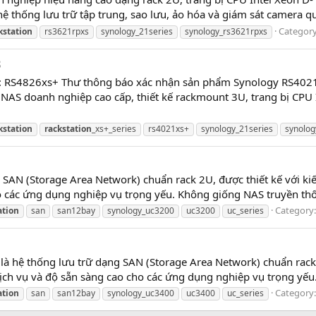
hệ thống lưu trữ tập trung, sao lưu, ảo hóa và giám sát camera q
Categor
kstation
rs3621rpxs
synology_21series
synology_rs3621rpxs
8
: RS4826xs+ Thư thông báo xác nhận sản phẩm Synology RS4021
 NAS doanh nghiệp cao cấp, thiết kế rackmount 3U, trang bị CP
kstation
rackstation
_xs+_series
rs4021xs+
synology_21series
synolog
SAN (Storage Area Network) chuẩn rack 2U, được thiết kế với ki
ho các ứng dụng nghiệp vụ trọng yếu. Không giống NAS truyền thố
Category
ation
san
san12bay
synology_uc3200
uc3200
uc_series
hệ thống lưu trữ dạng SAN (Storage Area Network) chuẩn rack 2U
dịch vụ và độ sẵn sàng cao cho các ứng dụng nghiệp vụ trọng yếu
Category
ation
san
san12bay
synology_uc3400
uc3400
uc_series