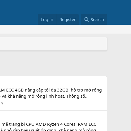
Log in
Register
Search
+/RS822RP+
026
M ECC 4GB nâng cấp tối đa 32GB, hỗ trợ mở rộng
o và khả năng mở rộng linh hoạt. Thông số...
on
mẽ trang bị CPU AMD Ryzen 4 Cores, RAM ECC
và nhỏ cần hiệu suất ổn định, khả năng mở rộng