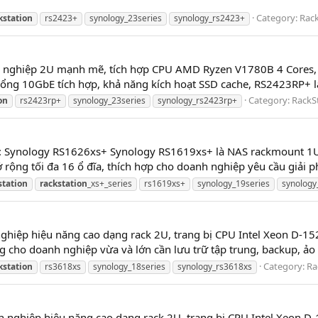
Category:
Rack
kstation
rs2423+
synology_23series
synology_rs2423+
h nghiệp 2U mạnh mẽ, tích hợp CPU AMD Ryzen V1780B 4 Cores,
 cổng 10GbE tích hợp, khả năng kích hoạt SSD cache, RS2423RP+ là
Category:
RackS
on
rs2423rp+
synology_23series
synology_rs2423rp+
: Synology RS1626xs+ Synology RS1619xs+ là NAS rackmount 1U 
 rộng tối đa 16 ổ đĩa, thích hợp cho doanh nghiệp yêu cầu giải ph
station
rackstation
_xs+_series
rs1619xs+
synology_19series
synology
nghiệp hiệu năng cao dạng rack 2U, trang bị CPU Intel Xeon D-1
ng cho doanh nghiệp vừa và lớn cần lưu trữ tập trung, backup, ảo 
Category:
Ra
kstation
rs3618xs
synology_18series
synology_rs3618xs
h nghiệp hiệu năng cao dạng rack 2U, trang bị CPU Intel Xeon 