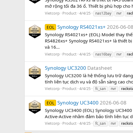
mở rộng tối đa 36 ổ. Thiết bị phù hợp cho 
Vietcorp
Product
4/4/25
nas12bay
nvr
rac
Synology RS4021xs+
2026-06-0
EOL
Synology RS4021xs+ (EOL) Model thay thế
RS4826xs+ Synology RS4021xs+ là thiết bị
và 16...
Vietcorp
Product
4/4/25
nas16bay
nvr
rac
Synology UC3200
Datasheet
Synology UC3200 là hệ thống lưu trữ dạng 
tính liên tục dịch vụ và độ sẵn sàng cao c
Vietcorp
Product
4/4/25
fc_san
nvr
rackst
Synology UC3400
2026-06-08
EOL
Synology UC3400 (EOL) Synology UC3400 là 
Active-Active nhằm đảm bảo tính liên tục 
Vietcorp
Product
4/4/25
fc_san
nvr
rackst