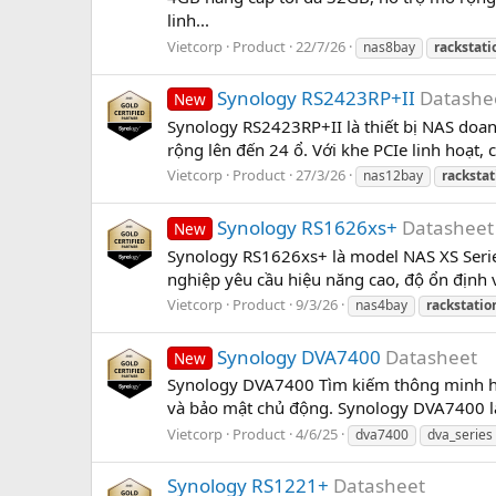
linh...
Vietcorp
Product
22/7/26
nas8bay
rackstati
Synology RS2423RP+II
Datashe
New
Synology RS2423RP+II là thiết bị NAS do
rộng lên đến 24 ổ. Với khe PCIe linh hoạt,
Vietcorp
Product
27/3/26
nas12bay
rackstat
Synology RS1626xs+
Datasheet
New
Synology RS1626xs+ là model NAS XS Serie
nghiệp yêu cầu hiệu năng cao, độ ổn định 
Vietcorp
Product
9/3/26
nas4bay
rackstatio
Synology DVA7400
Datasheet
New
Synology DVA7400 Tìm kiếm thông minh hơn 
và bảo mật chủ động. Synology DVA7400 là 
Vietcorp
Product
4/6/25
dva7400
dva_series
Synology RS1221+
Datasheet