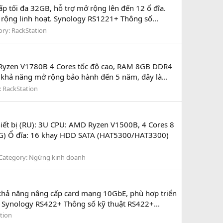
tối đa 32GB, hỗ trợ mở rộng lên đến 12 ổ đĩa.
 rộng linh hoạt. Synology RS1221+ Thông số...
ory:
RackStation
 Ryzen V1780B 4 Cores tốc độ cao, RAM 8GB DDR4
à khả năng mở rộng bảo hành đến 5 năm, đây là...
:
RackStation
ết bị (RU): 3U CPU: AMD Ryzen V1500B, 4 Cores 8
6G) Ổ đĩa: 16 khay HDD SATA (HAT5300/HAT3300)
Category:
Ngừng kinh doanh
khả năng nâng cấp card mạng 10GbE, phù hợp triển
o. Synology RS422+ Thông số kỹ thuật RS422+...
tion