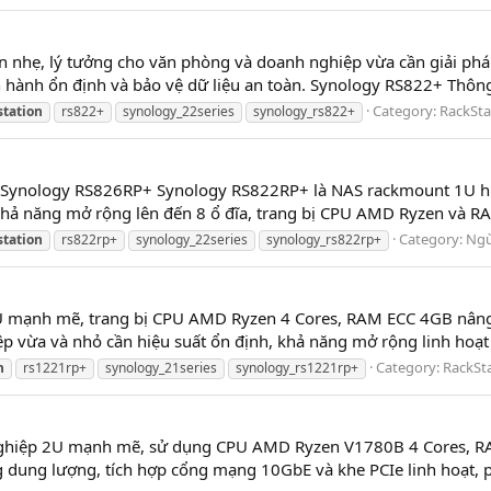
hẹ, lý tưởng cho văn phòng và doanh nghiệp vừa cần giải pháp l
ành ổn định và bảo vệ dữ liệu an toàn. Synology RS822+ Thông s
Category:
RackSta
station
rs822+
synology_22series
synology_rs822+
 Synology RS826RP+ Synology RS822RP+ là NAS rackmount 1U hiệu
khả năng mở rộng lên đến 8 ổ đĩa, trang bị CPU AMD Ryzen và RAM 
Category:
Ngừ
station
rs822rp+
synology_22series
synology_rs822rp+
mạnh mẽ, trang bị CPU AMD Ryzen 4 Cores, RAM ECC 4GB nâng c
p vừa và nhỏ cần hiệu suất ổn định, khả năng mở rộng linh hoạt v
Category:
RackSt
n
rs1221rp+
synology_21series
synology_rs1221rp+
 nghiệp 2U mạnh mẽ, sử dụng CPU AMD Ryzen V1780B 4 Cores, R
g dung lượng, tích hợp cổng mạng 10GbE và khe PCIe linh hoạt, 