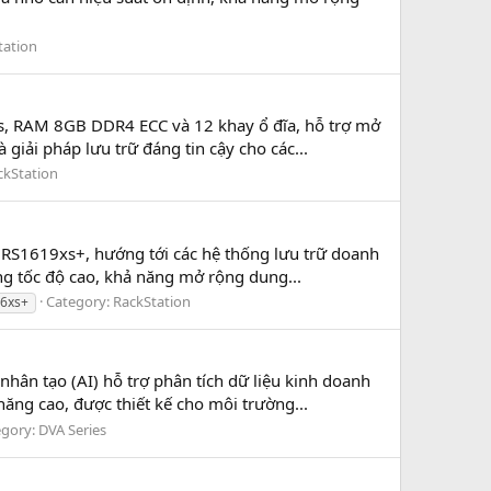
tation
s, RAM 8GB DDR4 ECC và 12 khay ổ đĩa, hỗ trợ mở
giải pháp lưu trữ đáng tin cậy cho các...
ckStation
 RS1619xs+, hướng tới các hệ thống lưu trữ doanh
ng tốc độ cao, khả năng mở rộng dung...
Category:
RackStation
26xs+
ân tạo (AI) hỗ trợ phân tích dữ liệu kinh doanh
ăng cao, được thiết kế cho môi trường...
egory:
DVA Series