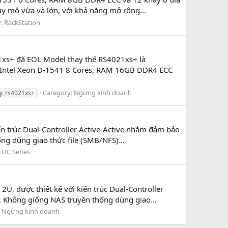
uy mô vừa và lớn, với khả năng mở rộng...
y:
RackStation
xs+ đã EOL Model thay thế RS4021xs+ là
U Intel Xeon D-1541 8 Cores, RAM 16GB DDR4 ECC
Category:
Ngừng kinh doanh
y_rs4021xs+
ến trúc Dual-Controller Active-Active nhằm đảm bảo
ng dùng giao thức file (SMB/NFS)...
:
UC Series
, được thiết kế với kiến trúc Dual-Controller
. Không giống NAS truyền thống dùng giao...
:
Ngừng kinh doanh