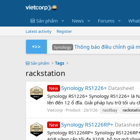
Sản phẩm
News
Forums
What
Latest activity
Register
•>>
Thông báo điều chỉnh giá 
Synology
Tuần Lễ 0 Đồng Lợi Nhuận
Synology RS826+/RS826RP+ p
Xây dựng hệ thống NAS Rack
Chứng nhận Synology cung 
Các sản phẩm Synology Bee 
Mua hàng ngay - Quay số may mắn
So sánh SNV3410-400G v
BeeStation tạo đám mây 
Synology giành giải NAS
Synology
Synology
Vietcorp
Vietcorp
Synology
Vietcorp
Synology
Sản phẩm
Tags
rackstation
Synology RS1226+
Datasheet
New
Synology RS1226+ Synology RS1226+ là N
lên đến 12 ổ đĩa. Giải pháp lưu trữ tối ưu
Vietcorp
Product
23/7/26
nas8bay
rackstati
Synology RS1226RP+
Datashee
New
Synology RS1226RP+ Synology RS1226RP+
4GB nâng cấp tối đa 32GB, hỗ trợ mở rộng 