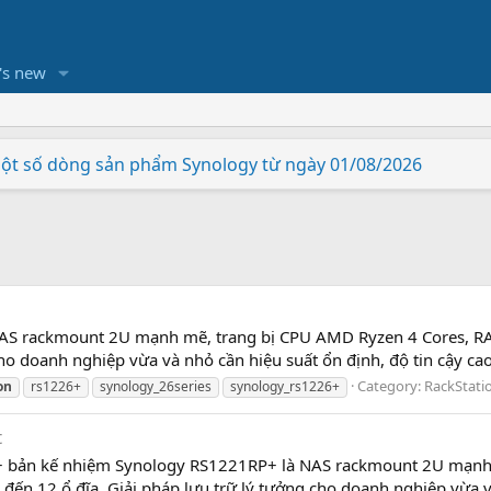
's new
một số dòng sản phẩm Synology từ ngày 01/08/2026
hiên bản nâng cấp có gì khác biệt so với Synology RS822
Station Synology "thông minh hơn"
cấp cho Vietcorp
được hỗ trợ bởi Acronis True Image Essential.
 - Rinh ngay quà hấp dẫn
à SNV5420-400G
của riêng bạn chỉ trong vài phút
 tốt nhất tại Lễ trao giải European Hardware Awards năm 2
AS rackmount 2U mạnh mẽ, trang bị CPU AMD Ryzen 4 Cores, RA
 cho doanh nghiệp vừa và nhỏ cần hiệu suất ổn định, độ tin cậy ca
Category:
RackStati
on
rs1226+
synology_26series
synology_rs1226+
t
 bản kế nhiệm Synology RS1221RP+ là NAS rackmount 2U mạnh 
đến 12 ổ đĩa. Giải pháp lưu trữ lý tưởng cho doanh nghiệp vừa 