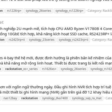
Category:
RackS
on
rs1226rp+
synology_26series
synology_rs1226rp+
et
anh nghiệp 2U mạnh mẽ, tích hợp CPU AMD Ryzen V1780B 4 Core
 cổng 10GbE tích hợp, khả năng kích hoạt SSD cache, RS2423RP+ là 
Category:
Ra
ion
rs2423rp+ii
synology_23series
synology_rs2423rp+ii
s 4-bay thế hệ mới, được định hướng là phiên bản kế nhiệm của
và khả năng mở rộng linh hoạt. Thiết bị được trang bị kết nối mạ
n
rackstation
_xs+_series
rs1626xs+
synology_26series
synology_rs16
với ngôn ngữ thường ngày. Đầu ghi hình NVR tích hợp trí tuệ nh
một thiết bị ghi hình mạng (NVR) gắn trên giá đỡ 12 khay hiệu n
Cat
nas12bay
rackstation
synology_dva7400
synology_sap_ra_mat