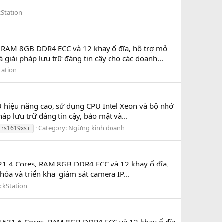
Station
 RAM 8GB DDR4 ECC và 12 khay ổ đĩa, hỗ trợ mở
 giải pháp lưu trữ đáng tin cậy cho các doanh...
tation
hiệu năng cao, sử dụng CPU Intel Xeon và bộ nhớ
áp lưu trữ đáng tin cậy, bảo mật và...
Category:
Ngừng kinh doanh
_rs1619xs+
521 4 Cores, RAM 8GB DDR4 ECC và 12 khay ổ đĩa,
hóa và triển khai giám sát camera IP...
ckStation
D-1531 6 Cores, RAM 8GB DDR4 ECC và 12 khay ổ đĩa