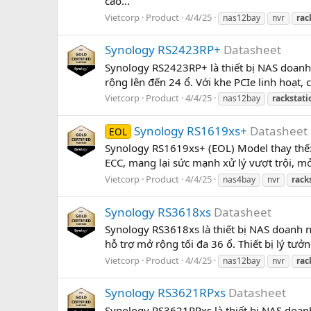
cao...
Vietcorp
Product
4/4/25
nas12bay
nvr
rac
Synology RS2423RP+
Datasheet
Synology RS2423RP+ là thiết bị NAS doan
rộng lên đến 24 ổ. Với khe PCIe linh hoạt,
Vietcorp
Product
4/4/25
nas12bay
rackstati
Synology RS1619xs+
Datasheet
EOL
Synology RS1619xs+ (EOL) Model thay thế
ECC, mang lại sức mạnh xử lý vượt trội, mở
Vietcorp
Product
4/4/25
nas4bay
nvr
rack
Synology RS3618xs
Datasheet
Synology RS3618xs là thiết bị NAS doanh 
hỗ trợ mở rộng tối đa 36 ổ. Thiết bị lý tưở
Vietcorp
Product
4/4/25
nas12bay
nvr
rac
Synology RS3621RPxs
Datasheet
Synology RS3621RPxs là thiết bị NAS doan