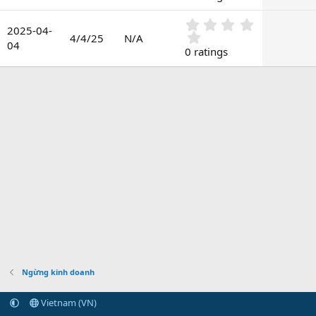
0
s
0
t
2025-04-
.
4/4/25
N/A
a
04
0
0 ratings
r
0
(
s
s
t
)
a
r
(
s
)
Ngừng kinh doanh
Vietnam (VN)