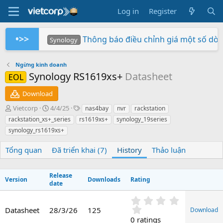
Log in
Register
•>>
Thông báo điều chỉnh giá một số dò
Synology
Tuần Lễ 0 Đồng Lợi Nhuận
Synology RS826+/RS826RP+ phiên bản 
Xây dựng hệ thống NAS RackStation 
Chứng nhận Synology cung cấp cho V
Các sản phẩm Synology Bee được hỗ t
Mua hàng ngay - Quay số may mắn - Rinh 
So sánh SNV3410-400G và SNV542
BeeStation tạo đám mây của riêng
Synology giành giải NAS tốt nhất
Synology
Synology
Vietcorp
Vietcorp
Synology
Vietcorp
Synology
Ngừng kinh doanh
Synology RS1619xs+
Datasheet
EOL
Download
A
C
T
Vietcorp
4/4/25
nas4bay
nvr
rackstation
u
r
a
rackstation_xs+_series
rs1619xs+
synology_19series
t
e
g
synology_rs1619xs+
h
a
s
o
t
Tổng quan
Đã triển khai (7)
History
Thảo luận
r
i
o
n
Release
d
Version
Downloads
Rating
date
a
t
0
e
.
Datasheet
28/3/26
125
Download
0
0 ratings