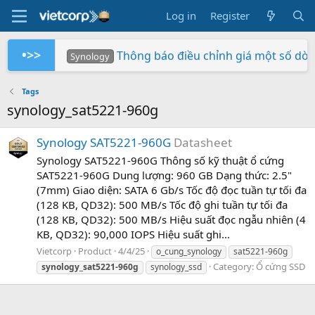
Log in
Register
•>>
Thông báo điều chỉnh giá một số dò
Synology
Tuần Lễ 0 Đồng Lợi Nhuận
Synology RS826+/RS826RP+ phiên bản 
Xây dựng hệ thống NAS RackStation 
Chứng nhận Synology cung cấp cho V
Các sản phẩm Synology Bee được hỗ t
Mua hàng ngay - Quay số may mắn - Rinh 
So sánh SNV3410-400G và SNV542
BeeStation tạo đám mây của riêng
Synology giành giải NAS tốt nhất
Synology
Synology
Vietcorp
Vietcorp
Synology
Vietcorp
Synology
Tags
synology_sat5221-960g
Synology SAT5221-960G
Datasheet
Synology SAT5221-960G Thông số kỹ thuật ổ cứng
SAT5221-960G Dung lượng: 960 GB Dạng thức: 2.5"
(7mm) Giao diện: SATA 6 Gb/s Tốc độ đọc tuần tự tối đa
(128 KB, QD32): 500 MB/s Tốc độ ghi tuần tự tối đa
(128 KB, QD32): 500 MB/s Hiệu suất đọc ngẫu nhiên (4
KB, QD32): 90,000 IOPS Hiệu suất ghi...
Vietcorp
Product
4/4/25
o_cung_synology
sat5221-960g
Category:
Ổ cứng SSD
synology_sat5221-960g
synology_ssd