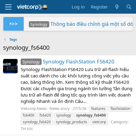
Log in
Register
•>>
Thông báo điều chỉnh giá một số dò
Synology
Tuần Lễ 0 Đồng Lợi Nhuận
Synology RS826+/RS826RP+ phiên bản 
Xây dựng hệ thống NAS RackStation 
Chứng nhận Synology cung cấp cho V
Các sản phẩm Synology Bee được hỗ t
Mua hàng ngay - Quay số may mắn - Rinh 
So sánh SNV3410-400G và SNV542
BeeStation tạo đám mây của riêng
Synology giành giải NAS tốt nhất
Synology
Synology
Vietcorp
Vietcorp
Synology
Vietcorp
Synology
Tags
synology_fs6400
Synology FlashStation FS6420
Synology
Synology FlashStation FS6420 Lưu trữ all-flash hiệu
suất cao dành cho các khối lượng công việc yêu cầu
cao, băng thông lớn. Xem thông số kỹ thuật FS6420
Được các chuyên gia trong ngành tin tưởng Tận dụng
lưu trữ all-flash để tăng tốc quy trình làm việc doanh
nghiệp Nhanh và ổn định Cấu...
Vietcorp.News
News story
27/5/26
features
flashstation
fs6400
fs6420
synology
synology_fs6400
Category:
synology_fs6420
synology_products
vietcorp
Tin tức