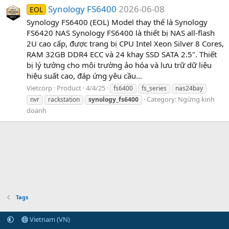
Synology FS6400
2026-06-08
EOL
Synology FS6400 (EOL) Model thay thế là Synology
FS6420 NAS Synology FS6400 là thiết bị NAS all-flash
2U cao cấp, được trang bị CPU Intel Xeon Silver 8 Cores,
RAM 32GB DDR4 ECC và 24 khay SSD SATA 2.5". Thiết
bị lý tưởng cho môi trường ảo hóa và lưu trữ dữ liệu
hiệu suất cao, đáp ứng yêu cầu...
Vietcorp
Product
4/4/25
fs6400
fs_series
nas24bay
Category:
Ngừng kinh
nvr
rackstation
synology_fs6400
doanh
Tags
Vietnam (VN)