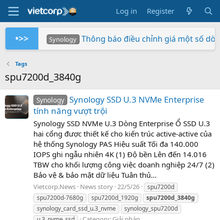
Log in
Register
•>>
Thông báo điều chỉnh giá một số dò
Synology
Tuần Lễ 0 Đồng Lợi Nhuận
Synology RS826+/RS826RP+ phiên bản 
Xây dựng hệ thống NAS RackStation 
Chứng nhận Synology cung cấp cho V
Các sản phẩm Synology Bee được hỗ t
Mua hàng ngay - Quay số may mắn - Rinh 
So sánh SNV3410-400G và SNV542
BeeStation tạo đám mây của riêng
Synology giành giải NAS tốt nhất
Synology
Synology
Vietcorp
Vietcorp
Synology
Vietcorp
Synology
Tags
spu7200d_3840g
Synology SSD U.3 NVMe Enterprise
Synology
tính năng vượt trội
Synology SSD NVMe U.3 Dòng Enterprise Ổ SSD U.3
hai cổng được thiết kế cho kiến trúc active-active của
hệ thống Synology PAS Hiệu suất Tối đa 140.000
IOPS ghi ngẫu nhiên 4K (1) Độ bền Lên đến 14.016
TBW cho khối lượng công việc doanh nghiệp 24/7 (2)
Bảo vệ & bảo mật dữ liệu Tuân thủ...
Vietcorp.News
News story
22/5/26
spu7200d
spu7200d-7680g
spu7200d_1920g
spu7200d_3840g
synology_card_ssd_u.3_nvme
synology_spu7200d
Category:
Giải pháp
u.3_nvme_ssd