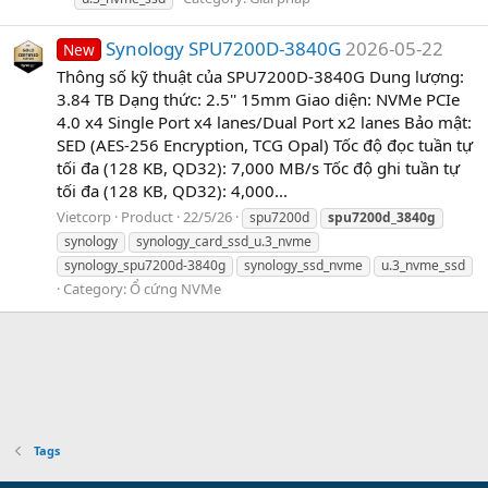
Synology SPU7200D-3840G
2026-05-22
New
Thông số kỹ thuật của SPU7200D-3840G Dung lượng:
3.84 TB Dạng thức: 2.5'' 15mm Giao diện: NVMe PCIe
4.0 x4 Single Port x4 lanes/Dual Port x2 lanes Bảo mật:
SED (AES-256 Encryption, TCG Opal) Tốc độ đọc tuần tự
tối đa (128 KB, QD32): 7,000 MB/s Tốc độ ghi tuần tự
tối đa (128 KB, QD32): 4,000...
Vietcorp
Product
22/5/26
spu7200d
spu7200d_3840g
synology
synology_card_ssd_u.3_nvme
synology_spu7200d-3840g
synology_ssd_nvme
u.3_nvme_ssd
Category:
Ổ cứng NVMe
Tags