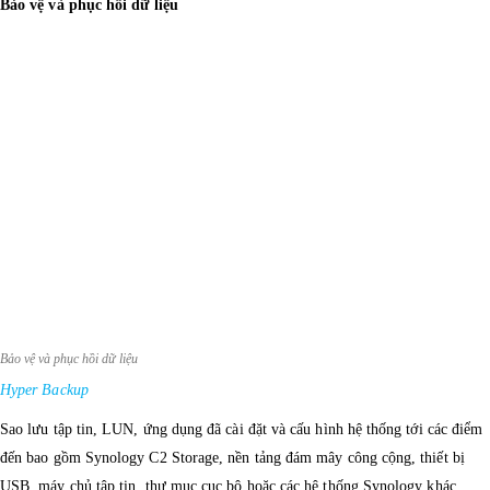
Bảo vệ và phục hồi dữ liệu
Bảo vệ và phục hồi dữ liệu
Hyper Backup
Sao lưu tập tin, LUN, ứng dụng đã cài đặt và cấu hình hệ thống tới các điểm
đến bao gồm Synology C2 Storage, nền tảng đám mây công cộng, thiết bị
USB, máy chủ tập tin, thư mục cục bộ hoặc các hệ thống Synology khác.