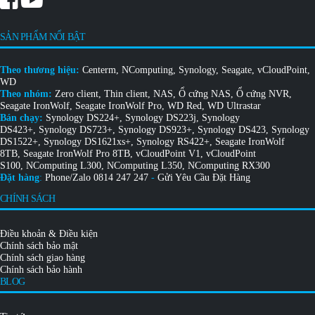
Dịch Vụ Khách Hàng:
(028)7301 8899
-
(024)7301 8899
-
(0236)730 8899
Thứ 2 - Thứ 6: 08:00 - 17:30
Thứ 7: 08:00 - 12:00
Dành cho Đại lý
|
Dành cho End User
Về VIETCORP
Chứng nhận Partner Synology
Chứng nhận Partner
Chứng chỉ Kỹ Thuật Viên
Đối tác
Khách hàng
Sự kiện
Thông báo
Tuyển dụng
Liên hệ
SẢN PHẨM NỔI BẬT
Theo thương hiệu:
Centerm
,
NComputing
,
Synology
,
Seagate
,
vCloudPoint
,
WD
Theo nhóm:
Zero client
,
Thin client
,
NAS
,
Ổ cứng NAS
,
Ổ cứng NVR
,