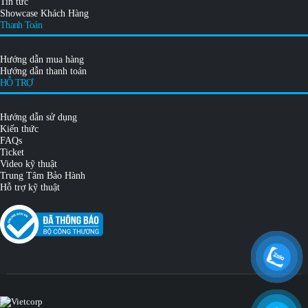
Seagate IronWolf
,
Seagate IronWolf Pro
,
WD Red
,
WD Ultrastar
Bán chạy:
Synology DS224+
,
Synology DS223j
,
Synology
DS423+
,
Synology DS723+
,
Synology DS923+
,
Synology DS423
,
Synology
DS1522+
,
Synology DS1621xs+
,
Synology RS422+
,
Seagate IronWolf
8TB
,
Seagate IronWolf Pro 8TB
,
vCloudPoint V1
,
vCloudPoint
S100
,
NComputing L300
,
NComputing L350
,
NComputing RX300
Đặt hàng
:
Phone/Zalo
0814 247 247
-
Gửi Yêu Cầu Đặt Hàng
CHÍNH SÁCH
Điều khoản & Điều kiện
Chính sách bảo mật
Chính sách giao hàng
Chính sách bảo hành
BLOG
Tin tức
Showcase Khách Hàng
Thanh Toán
Hướng dẫn mua hàng
Hướng dẫn thanh toán
HỖ TRỢ