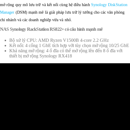
mở rộng quy mô lưu trữ và kết nối cùng hệ điều hành
Synology DiskStation
Manager
(DSM) mạnh mẽ là giải pháp lưu trữ lý tưởng cho các văn phòng
chi nhánh và các doanh nghiệp vừa và nhỏ.
NAS Synology RackStation RS822+ có cấu hình mạnh mẽ
Bộ xử lý CPU: AMD Ryzen V1500B 4-core 2.2 GHz
Kết nối: 4 cổng 1 GbE tích hợp với tùy chọn mở rộng 10/25 GbE
Khả năng mở rộng: 4 ổ đĩa có thể mở rộng lên đến 8 ổ đĩa với
thiết bị mở rộng Synology RX418