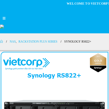
WELCOME TO VIETCORP!
NAS
,
RACKSTATION PLUS SERIES
SYNOLOGY RS822+