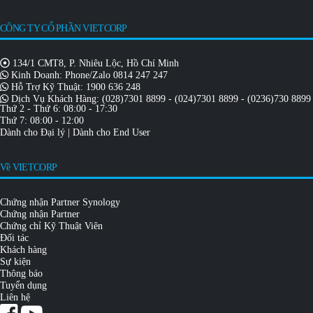
SẢN PHẨM NGỪNG KINH DOANH
(Danh sách sản phẩm Synology ngừng kinh doanh)
VS360HD xuất hình 36 cam
VGA, HDMI 1080p 60Hz
4.76 W (36ch full-load)
3.61 W (Power on Idle)
Bảo hành…
ĐỌC TIẾP
CÔNG TY CỔ PHẦN VIETCORP
134/1 CMT8, P. Nhiêu Lộc, Hồ Chí Minh
Kinh Doanh: Phone/Zalo
0814 247 247
Hỗ Trợ Kỹ Thuật:
1900 636 248