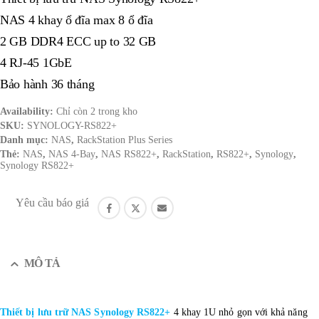
NAS 4 khay ổ đĩa max 8 ổ đĩa
2 GB DDR4 ECC up to 32 GB
4 RJ-45 1GbE
Bảo hành 36 tháng
Availability:
Chỉ còn 2 trong kho
SKU:
SYNOLOGY-RS822+
Danh mục:
NAS
,
RackStation Plus Series
Thẻ:
NAS
,
NAS 4-Bay
,
NAS RS822+
,
RackStation
,
RS822+
,
Synology
,
Synology RS822+
Yêu cầu báo giá
MÔ TẢ
Thiết bị lưu trữ NAS Synology RS822+
4 khay 1U nhỏ gọn với khả năng