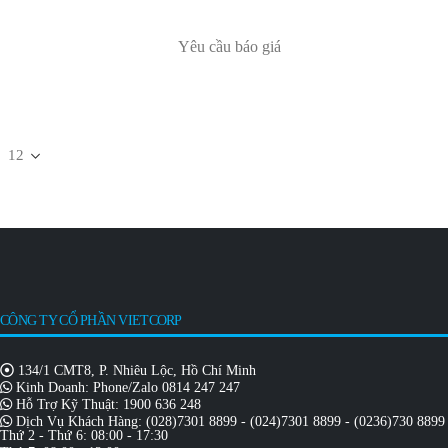
Yêu cầu báo giá
CÔNG TY CỔ PHẦN VIETCORP
134/1 CMT8, P. Nhiêu Lộc, Hồ Chí Minh
Kinh Doanh: Phone/Zalo
0814 247 247
Hỗ Trợ Kỹ Thuật:
1900 636 248
Dịch Vụ Khách Hàng:
(028)7301 8899
-
(024)7301 8899
-
(0236)730 8899
Thứ 2 - Thứ 6: 08:00 - 17:30