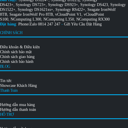
DS423+
,
Synology DS723+
,
Synology DS923+
,
Synology DS423
,
Synology
DS1522+
,
Synology DS1621xs+
,
Synology RS422+
,
Seagate IronWolf
8TB
,
Seagate IronWolf Pro 8TB
,
vCloudPoint V1
,
vCloudPoint
S100
,
NComputing L300
,
NComputing L350
,
NComputing RX300
Đặt hàng
:
Phone/Zalo
0814 247 247
-
Gửi Yêu Cầu Đặt Hàng
CHÍNH SÁCH
Điều khoản & Điều kiện
Chính sách bảo mật
Chính sách giao hàng
Chính sách bảo hành
BLOG
Tin tức
Showcase Khách Hàng
Thanh Toán
Hướng dẫn mua hàng
Hướng dẫn thanh toán
HỖ TRỢ