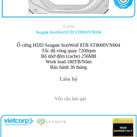
Ổ CỨNG
Seagate IronWolf 8TB ST8000VN004
Ổ cứng HDD Seagate IronWolf 8TB ST8000VN004
Tốc độ vòng quay 7200rpm
Bộ nhớ đệm (cache) 256MB
Work load 180TB/Năm
Bảo hành 36 tháng
Liên hệ
Yêu cầu báo giá