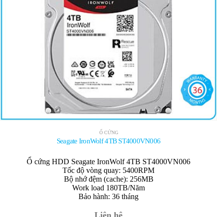
Ổ CỨNG
Seagate IronWolf 4TB ST4000VN006
Ổ cứng HDD Seagate IronWolf 4TB ST4000VN006
Tốc độ vòng quay: 5400RPM
Bộ nhớ đệm (cache): 256MB
Work load 180TB/Năm
Bảo hành: 36 tháng
Liên hệ