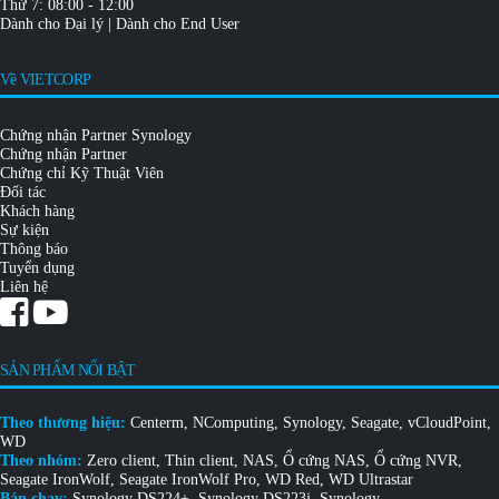
Thứ 7: 08:00 - 12:00
Dành cho Đại lý
|
Dành cho End User
Về VIETCORP
Chứng nhận Partner Synology
Chứng nhận Partner
Chứng chỉ Kỹ Thuật Viên
Đối tác
Khách hàng
Sự kiện
Thông báo
Tuyển dụng
Liên hệ
SẢN PHẨM NỔI BẬT
Theo thương hiệu:
Centerm
,
NComputing
,
Synology
,
Seagate
,
vCloudPoint
,
WD
Theo nhóm:
Zero client
,
Thin client
,
NAS
,
Ổ cứng NAS
,
Ổ cứng NVR
,
Seagate IronWolf
,
Seagate IronWolf Pro
,
WD Red
,
WD Ultrastar
Bán chạy:
Synology DS224+
,
Synology DS223j
,
Synology