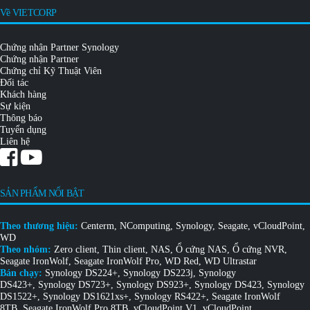
Về VIETCORP
Chứng nhận Partner Synology
Chứng nhận Partner
Chứng chỉ Kỹ Thuật Viên
Đối tác
Khách hàng
Sự kiện
Thông báo
Tuyển dụng
Liên hệ
SẢN PHẨM NỔI BẬT
Theo thương hiệu:
Centerm
,
NComputing
,
Synology
,
Seagate
,
vCloudPoint
,
WD
Theo nhóm:
Zero client
,
Thin client
,
NAS
,
Ổ cứng NAS
,
Ổ cứng NVR
,
Seagate IronWolf
,
Seagate IronWolf Pro
,
WD Red
,
WD Ultrastar
Bán chạy:
Synology DS224+
,
Synology DS223j
,
Synology
DS423+
,
Synology DS723+
,
Synology DS923+
,
Synology DS423
,
Synology
DS1522+
,
Synology DS1621xs+
,
Synology RS422+
,
Seagate IronWolf
8TB
,
Seagate IronWolf Pro 8TB
,
vCloudPoint V1
,
vCloudPoint