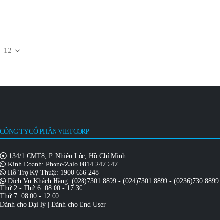
CÔNG TY CỔ PHẦN VIETCORP
134/1 CMT8, P. Nhiêu Lộc, Hồ Chí Minh
Kinh Doanh: Phone/Zalo
0814 247 247
Hỗ Trợ Kỹ Thuật:
1900 636 248
Dịch Vụ Khách Hàng:
(028)7301 8899
-
(024)7301 8899
-
(0236)730 8899
Thứ 2 - Thứ 6: 08:00 - 17:30
Thứ 7: 08:00 - 12:00
Dành cho Đại lý
|
Dành cho End User