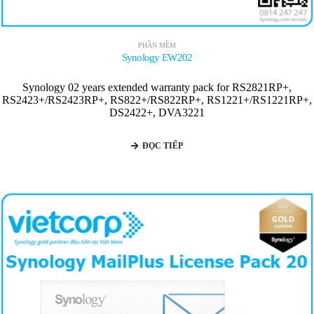
PHẦN MỀM
Synology EW202
Synology 02 years extended warranty pack for RS2821RP+,
RS2423+/RS2423RP+, RS822+/RS822RP+, RS1221+/RS1221RP+,
DS2422+, DVA3221
ĐỌC TIẾP