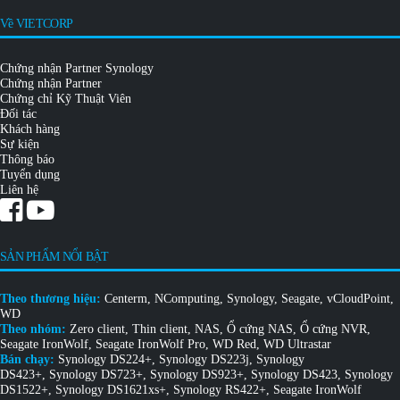
Về VIETCORP
Chứng nhận Partner Synology
Chứng nhận Partner
Chứng chỉ Kỹ Thuật Viên
Đối tác
Khách hàng
Sự kiện
Thông báo
Tuyển dụng
Liên hệ
SẢN PHẨM NỔI BẬT
Theo thương hiệu:
Centerm
,
NComputing
,
Synology
,
Seagate
,
vCloudPoint
,
WD
Theo nhóm:
Zero client
,
Thin client
,
NAS
,
Ổ cứng NAS
,
Ổ cứng NVR
,
Seagate IronWolf
,
Seagate IronWolf Pro
,
WD Red
,
WD Ultrastar
Bán chạy:
Synology DS224+
,
Synology DS223j
,
Synology
DS423+
,
Synology DS723+
,
Synology DS923+
,
Synology DS423
,
Synology
DS1522+
,
Synology DS1621xs+
,
Synology RS422+
,
Seagate IronWolf