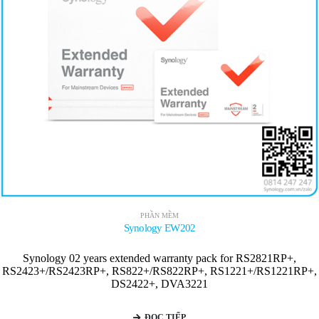
PHẦN MỀM
Synology EW202
Synology 02 years extended warranty pack for RS2821RP+,
RS2423+/RS2423RP+, RS822+/RS822RP+, RS1221+/RS1221RP+,
DS2422+, DVA3221
ĐỌC TIẾP