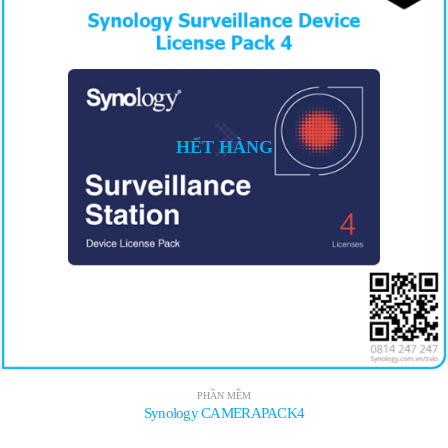
HẾT HÀNG
PHẦN MỀM
Synology CAMERAPACK4