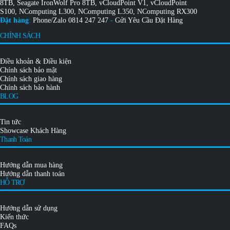
8TB
,
Seagate IronWolf Pro 8TB
,
vCloudPoint V1
,
vCloudPoint
S100
,
NComputing L300
,
NComputing L350
,
NComputing RX300
Đặt hàng
:
Phone/Zalo
0814 247 247
-
Gửi Yêu Cầu Đặt Hàng
CHÍNH SÁCH
Điều khoản & Điều kiện
Chính sách bảo mật
Chính sách giao hàng
Chính sách bảo hành
BLOG
Tin tức
Showcase Khách Hàng
Thanh Toán
Hướng dẫn mua hàng
Hướng dẫn thanh toán
HỖ TRỢ
Hướng dẫn sử dụng
Kiến thức
FAQs