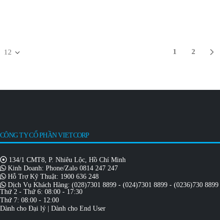
1
2
CÔNG TY CỔ PHẦN VIETCORP
134/1 CMT8, P. Nhiêu Lộc, Hồ Chí Minh
Kinh Doanh: Phone/Zalo
0814 247 247
Hỗ Trợ Kỹ Thuật:
1900 636 248
Dịch Vụ Khách Hàng:
(028)7301 8899
-
(024)7301 8899
-
(0236)730 8899
Thứ 2 - Thứ 6: 08:00 - 17:30
Thứ 7: 08:00 - 12:00
Dành cho Đại lý
|
Dành cho End User