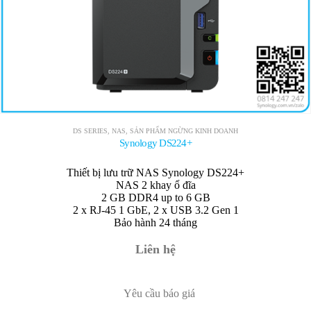
DS SERIES
,
NAS
,
SẢN PHẨM NGỪNG KINH DOANH
Synology DS224+
Thiết bị lưu trữ NAS Synology DS224+
NAS 2 khay ổ đĩa
2 GB DDR4 up to 6 GB
2 x RJ-45 1 GbE, 2 x USB 3.2 Gen 1
Bảo hành 24 tháng
Liên hệ
Yêu cầu báo giá