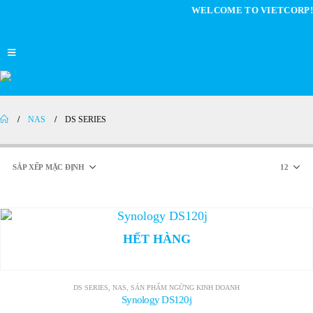
WELCOME TO VIETCORP!
NAS
DS SERIES
HẾT HÀNG
DS SERIES
,
NAS
,
SẢN PHẨM NGỪNG KINH DOANH
Synology DS120j