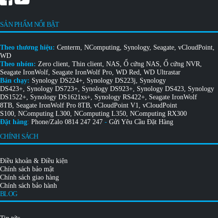
SẢN PHẨM NỔI BẬT
Theo thương hiệu:
Centerm
,
NComputing
,
Synology
,
Seagate
,
vCloudPoint
,
WD
Theo nhóm:
Zero client
,
Thin client
,
NAS
,
Ổ cứng NAS
,
Ổ cứng NVR
,
Seagate IronWolf
,
Seagate IronWolf Pro
,
WD Red
,
WD Ultrastar
Bán chạy:
Synology DS224+
,
Synology DS223j
,
Synology
DS423+
,
Synology DS723+
,
Synology DS923+
,
Synology DS423
,
Synology
DS1522+
,
Synology DS1621xs+
,
Synology RS422+
,
Seagate IronWolf
8TB
,
Seagate IronWolf Pro 8TB
,
vCloudPoint V1
,
vCloudPoint
S100
,
NComputing L300
,
NComputing L350
,
NComputing RX300
Đặt hàng
:
Phone/Zalo
0814 247 247
-
Gửi Yêu Cầu Đặt Hàng
CHÍNH SÁCH
Điều khoản & Điều kiện
Chính sách bảo mật
Chính sách giao hàng
Chính sách bảo hành
BLOG
Tin tức