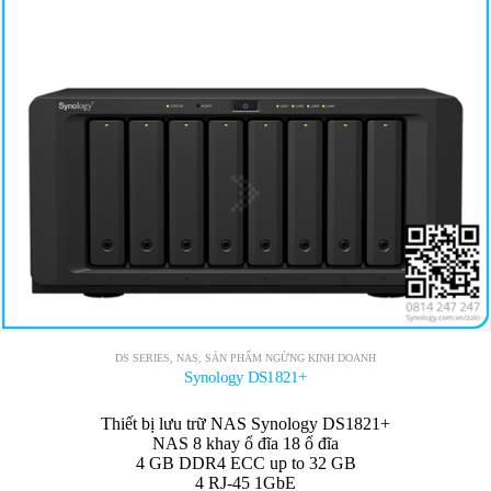
DS SERIES
,
NAS
,
SẢN PHẨM NGỪNG KINH DOANH
Synology DS1821+
Thiết bị lưu trữ NAS Synology DS1821+
NAS 8 khay ổ đĩa 18 ổ đĩa
4 GB DDR4 ECC up to 32 GB
4 RJ-45 1GbE