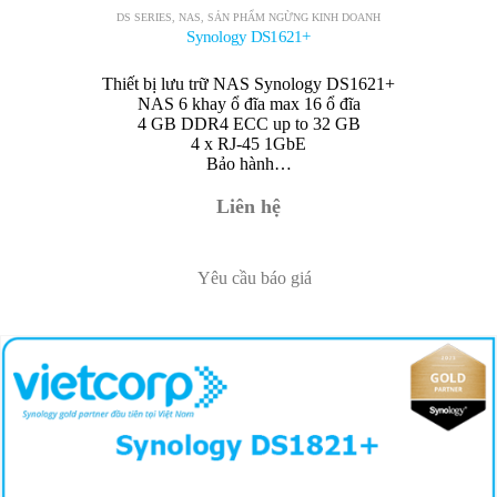
DS SERIES
,
NAS
,
SẢN PHẨM NGỪNG KINH DOANH
Synology DS1621+
Thiết bị lưu trữ NAS Synology DS1621+
NAS 6 khay ổ đĩa max 16 ổ đĩa
4 GB DDR4 ECC up to 32 GB
4 x RJ-45 1GbE
Bảo hành…
Liên hệ
Yêu cầu báo giá