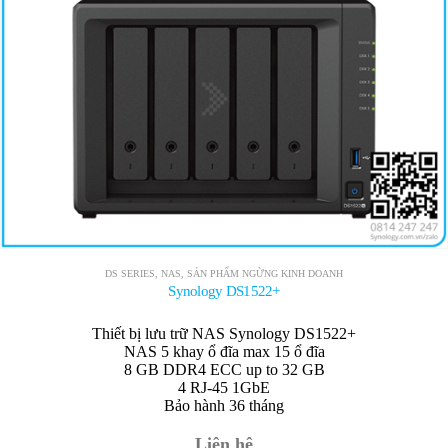
DS SERIES
,
NAS
,
SẢN PHẨM NGỪNG KINH DOANH
Synology DS1522+
Thiết bị lưu trữ NAS Synology DS1522+
NAS 5 khay ổ đĩa max 15 ổ đĩa
8 GB DDR4 ECC up to 32 GB
4 RJ-45 1GbE
Bảo hành 36 tháng
Liên hệ