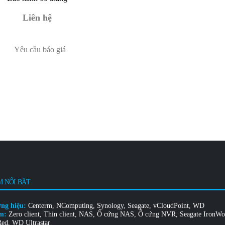
Liên hệ
Yêu cầu báo giá
 NỔI BẬT
ơng hiệu:
Centerm
,
NComputing
,
Synology
,
Seagate
,
vCloudPoint
,
WD
óm:
Zero client
,
Thin client
,
NAS
,
Ổ cứng NAS
,
Ổ cứng NVR
,
Seagate IronWo
ed
,
WD Ultrastar