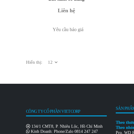
Liên hệ
Yêu cầu báo giá
Hiển thị:
SẢN PHẨM
CÔNG TY CỔ PHẦN VIETCORP
Theo thư
134/1 CMT8, P. Nhiêu Lộc, Hồ Chí Minh
Theo nh
Kinh Doanh: Phone/Zalo
0814 247 247
Pro
,
WD R