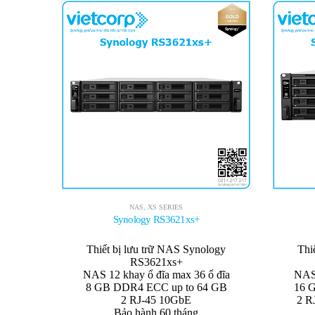
NAS
,
XS SERIES
Synology RS3621xs+
Thiết bị lưu trữ NAS Synology
Thi
RS3621xs+
NAS 12 khay ổ đĩa max 36 ổ đĩa
NAS 
8 GB DDR4 ECC up to 64 GB
16 
2 RJ-45 10GbE
2 R
Bảo hành 60 tháng