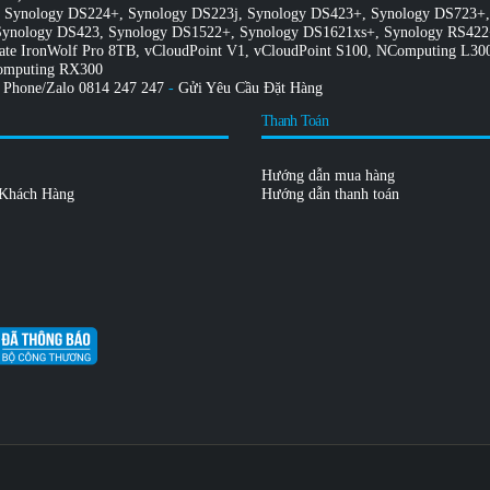
Synology DS224+
,
Synology DS223j
,
Synology DS423+
,
Synology DS723+
Synology DS423
,
Synology DS1522+
,
Synology DS1621xs+
,
Synology RS42
ate IronWolf Pro 8TB
,
vCloudPoint V1
,
vCloudPoint S100
,
NComputing L30
mputing RX300
Phone/Zalo
0814 247 247
-
Gửi Yêu Cầu Đặt Hàng
Thanh Toán
Hướng dẫn mua hàng
 Khách Hàng
Hướng dẫn thanh toán