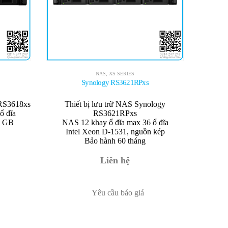
NAS
,
XS SERIES
Synology RS3621RPxs
 RS3618xs
Thiết bị lưu trữ NAS Synology
ổ đĩa
RS3621RPxs
4 GB
NAS 12 khay ổ đĩa max 36 ổ đĩa
Intel Xeon D-1531, nguồn kép
Bảo hành 60 tháng
Liên hệ
Yêu cầu báo giá