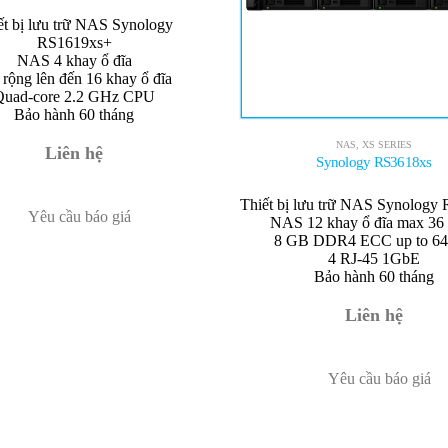
ết bị lưu trữ NAS Synology
RS1619xs+
NAS 4 khay ổ đĩa
rộng lên đến 16 khay ổ đĩa
Quad-core 2.2 GHz CPU
Bảo hành 60 tháng
NAS
,
XS SERIES
Liên hệ
Synology RS3618xs
Thiết bị lưu trữ NAS Synology
Yêu cầu báo giá
NAS 12 khay ổ đĩa max 36 
8 GB DDR4 ECC up to 6
4 RJ-45 1GbE
Bảo hành 60 tháng
Liên hệ
Yêu cầu báo giá