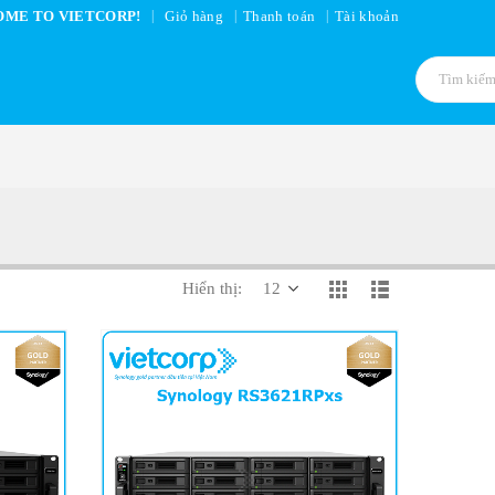
|
ME TO VIETCORP!
Giỏ hàng
Thanh toán
Tài khoản
Hiển thị: