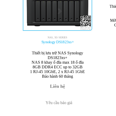
Thi
Mở 
NAS
,
XS SERIES
Synology DS1823xs+
Thiết bị lưu trữ NAS Synology
DS1823xs+
NAS 8 khay ổ đĩa max 18 ổ đĩa
8GB DDR4 ECC up to 32GB
1 RJ-45 10GbE, 2 x RJ-45 1GbE
Bảo hành 60 tháng
Liên hệ
Yêu cầu báo giá