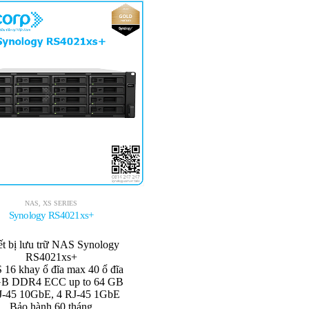
NAS
,
XS SERIES
Synology RS4021xs+
ết bị lưu trữ NAS Synology
RS4021xs+
16 khay ổ đĩa max 40 ổ đĩa
GB DDR4 ECC up to 64 GB
J-45 10GbE, 4 RJ-45 1GbE
Bảo hành 60 tháng