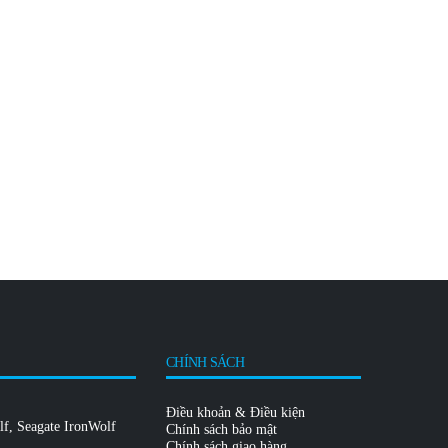
CHÍNH SÁCH
Điều khoản & Điều kiện
lf
,
Seagate IronWolf
Chính sách bảo mật
Chính sách giao hàng