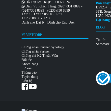
Hỗ Trợ Kỹ Thuật:
1900 636 248
Bán chạy:
Dịch Vụ Khách Hàng:
(028)7301 8899
-
DS923+
,
(024)7301 8899
-
(0236)730 8899
8TB
,
Seag
Thứ 2 - Thứ 6: 08:00 - 17:30
L350
,
NCo
Thứ 7: 08:00 - 12:00
Đặt hàng
:
Dành cho Đại lý
|
Dành cho End User
BLOG
Về VIETCORP
Tin tức
Showcase
Chứng nhận Partner Synology
Chứng nhận Partner
Chứng chỉ Kỹ Thuật Viên
Đối tác
Khách hàng
Sự kiện
Thông báo
Tuyển dụng
Liên hệ