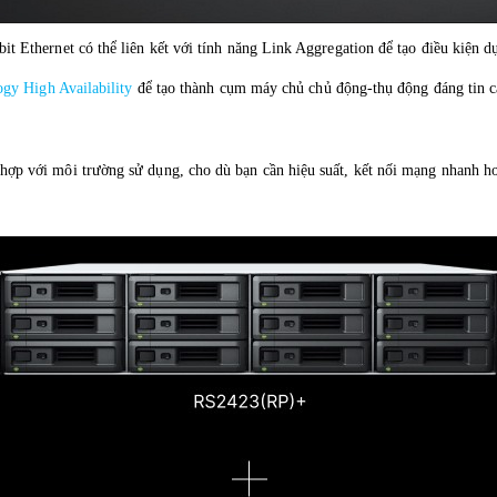
Ethernet có thể liên kết với tính năng Link Aggregation để tạo điều kiện d
gy High Availability
để tạo thành cụm máy chủ chủ động-thụ động đáng tin cậy
 với môi trường sử dụng, cho dù bạn cần hiệu suất, kết nối mạng nhanh hơ