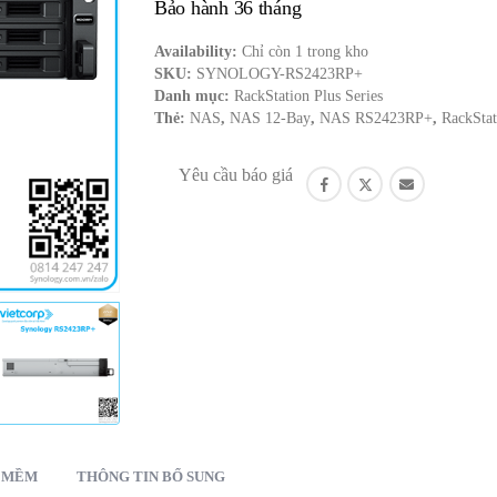
Bảo hành 36 tháng
Availability:
Chỉ còn 1 trong kho
SKU:
SYNOLOGY-RS2423RP+
Danh mục:
RackStation Plus Series
Thẻ:
NAS
,
NAS 12-Bay
,
NAS RS2423RP+
,
RackStat
Yêu cầu báo giá
N MỀM
THÔNG TIN BỔ SUNG