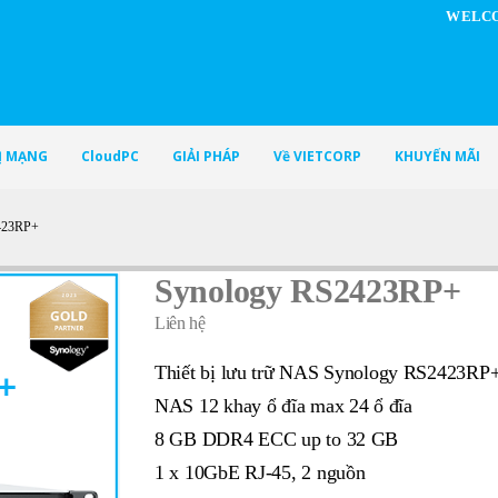
WELCO
BỊ MẠNG
CloudPC
GIẢI PHÁP
Về VIETCORP
KHUYẾN MÃI
23RP+
Synology RS2423RP+
Liên hệ
Thiết bị lưu trữ NAS Synology RS2423RP
NAS 12 khay ổ đĩa max 24 ổ đĩa
8 GB DDR4 ECC up to 32 GB
1 x 10GbE RJ-45, 2 nguồn