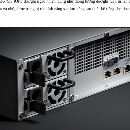
K/79K IOPS đọc/ghi ngẫu nhiên, cũng như thông lượng đọc/ghi tuần tự lên đế
ừa và nhỏ, được trang bị các tính năng sao lưu nâng cao thiết kế riêng cho do