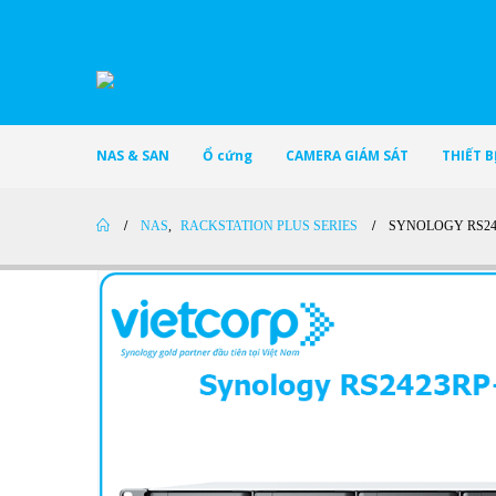
NAS & SAN
Ổ cứng
CAMERA GIÁM SÁT
THIẾT 
NAS
,
RACKSTATION PLUS SERIES
SYNOLOGY RS24