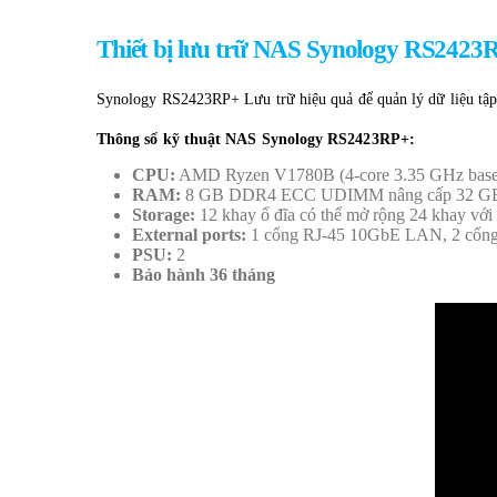
Thiết bị lưu trữ NAS Synology RS2423
Synology RS2423RP+ Lưu trữ hiệu quả để quản lý dữ liệu tập
Thông số kỹ thuật NAS Synology RS2423RP+:
CPU:
AMD Ryzen V1780B (4-core 3.35 GHz base 
RAM:
8 GB DDR4 ECC UDIMM nâng cấp 32 G
Storage:
12 khay ổ đĩa có thể mở rộng 24 khay v
External ports:
1 cổng RJ-45 10GbE LAN, 2 cổng
PSU:
2
Bảo hành 36 tháng