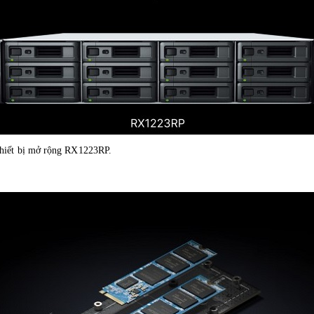
 thiết bị mở rộng RX1223RP.