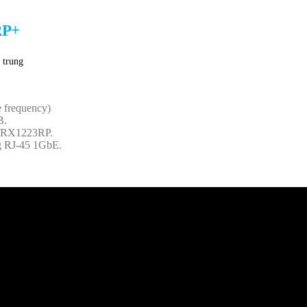
RP+
 trung
frequency)
B.
ới RX1223RP.
 RJ-45 1GbE.