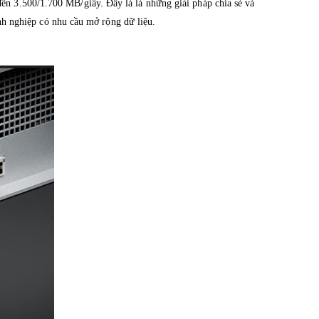
n 3.500/1.700 MB/giây. Đây là là những giải pháp chia sẻ và
anh nghiệp có nhu cầu mở rộng dữ liệu.