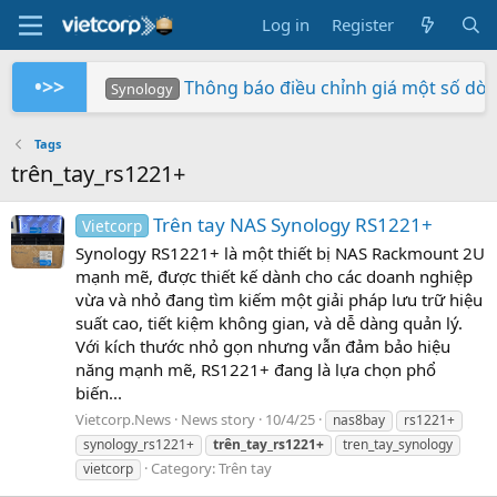
Log in
Register
•>>
Thông báo điều chỉnh giá một số dò
Synology
Tuần Lễ 0 Đồng Lợi Nhuận
Synology RS826+/RS826RP+ phiên bản 
Xây dựng hệ thống NAS RackStation 
Chứng nhận Synology cung cấp cho V
Các sản phẩm Synology Bee được hỗ t
Mua hàng ngay - Quay số may mắn - Rinh 
So sánh SNV3410-400G và SNV542
BeeStation tạo đám mây của riêng
Synology giành giải NAS tốt nhất
Synology
Synology
Vietcorp
Vietcorp
Synology
Vietcorp
Synology
Tags
trên_tay_rs1221+
Trên tay NAS Synology RS1221+
Vietcorp
Synology RS1221+ là một thiết bị NAS Rackmount 2U
mạnh mẽ, được thiết kế dành cho các doanh nghiệp
vừa và nhỏ đang tìm kiếm một giải pháp lưu trữ hiệu
suất cao, tiết kiệm không gian, và dễ dàng quản lý.
Với kích thước nhỏ gọn nhưng vẫn đảm bảo hiệu
năng mạnh mẽ, RS1221+ đang là lựa chọn phổ
biến...
Vietcorp.News
News story
10/4/25
nas8bay
rs1221+
synology_rs1221+
trên_tay_rs1221+
tren_tay_synology
Category:
Trên tay
vietcorp