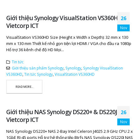
Giới thiệu Synology VisualStation VS360HD |
26
Vietcorp ICT
Nov
VisualStation VS360HD Size (Height x Width x Depth): 32 mm x 130
mm x 130 mm Thiết kế nhỏ gọn tiện lợi HDMI / VGA cho đầu ra 1080p
Hổ trợ 36 kênh chế độ HD Mọi...
Tin tức
Giới thiệu sản phẩm Synology
,
Synology
,
Synology VisualStation
VS360HD
,
Tin tức Synology
,
VisualStation VS360HD
READ MORE...
Giới thiệu NAS Synology DS220+ & DS220J |
26
Vietcorp ICT
Nov
NAS Synology DS220+ NAS 2-Bay Intel Celeron J4025 2.9 GHz CPU 2 x
1GbE RJ-45 ports Hỗ trợ hệ thống tệp Btrfs NAS Synology DS220J NAS