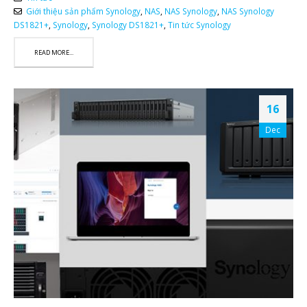
Giới thiệu sản phẩm Synology
,
NAS
,
NAS Synology
,
NAS Synology
DS1821+
,
Synology
,
Synology DS1821+
,
Tin tức Synology
READ MORE...
16
Dec