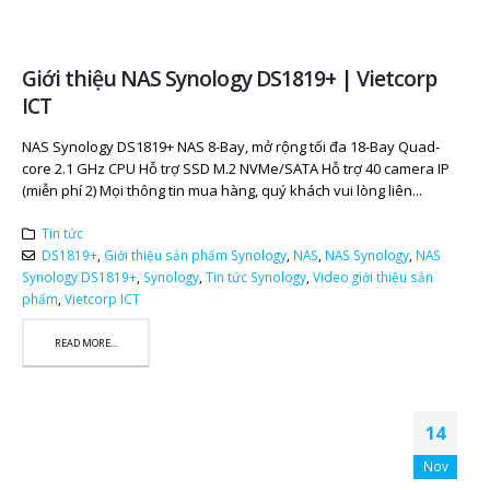
Giới thiệu NAS Synology DS1819+ | Vietcorp
ICT
NAS Synology DS1819+ NAS 8-Bay, mở rộng tối đa 18-Bay Quad-
core 2.1 GHz CPU Hỗ trợ SSD M.2 NVMe/SATA Hỗ trợ 40 camera IP
(miễn phí 2) Mọi thông tin mua hàng, quý khách vui lòng liên...
Tin tức
DS1819+
,
Giới thiệu sản phẩm Synology
,
NAS
,
NAS Synology
,
NAS
Synology DS1819+
,
Synology
,
Tin tức Synology
,
Video giới thiệu sản
phẩm
,
Vietcorp ICT
READ MORE...
14
Nov