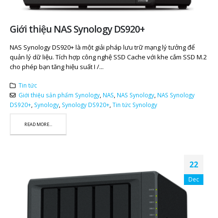
Giới thiệu NAS Synology DS920+
NAS Synology DS920+ là một giải pháp lưu trữ mạng lý tưởng để
quản lý dữ liệu. Tích hợp công nghệ SSD Cache với khe cắm SSD M.2
cho phép bạn tăng hiệu suất I /...
Tin tức
Giới thiệu sản phẩm Synology
,
NAS
,
NAS Synology
,
NAS Synology
DS920+
,
Synology
,
Synology DS920+
,
Tin tức Synology
READ MORE...
22
Dec