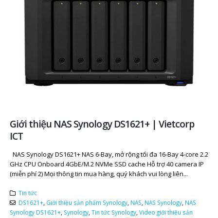
Giới thiệu NAS Synology DS1621+ | Vietcorp
ICT
NAS Synology DS1621+ NAS 6-Bay, mở rộng tối đa 16-Bay 4-core 2.2
GHz CPU Onboard 4GbE/M.2 NVMe SSD cache Hỗ trợ 40 camera IP
(miễn phí 2) Mọi thông tin mua hàng, quý khách vui lòng liên...
Tin tức
DS1621+
,
Giới thiệu sản phẩm Synology
,
NAS
,
NAS Synology
,
NAS
Synology DS1621+
,
Synology
,
Tin tức Synology
,
Video giới thiệu sản