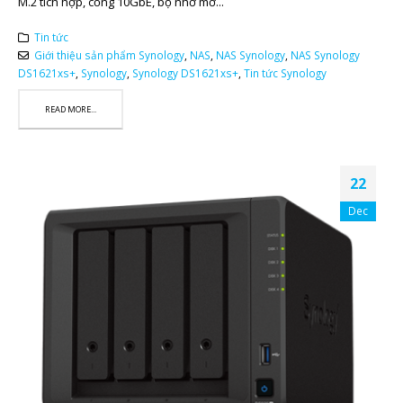
M.2 tích hợp, cổng 10GbE, bộ nhớ mở...
Tin tức
Giới thiệu sản phẩm Synology
,
NAS
,
NAS Synology
,
NAS Synology
DS1621xs+
,
Synology
,
Synology DS1621xs+
,
Tin tức Synology
READ MORE...
22
Dec