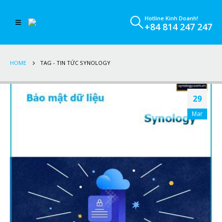
Hotline Kinh Doanh!
+84 814 247 247
HOME
TAG -
TIN TỨC SYNOLOGY
29
Mar