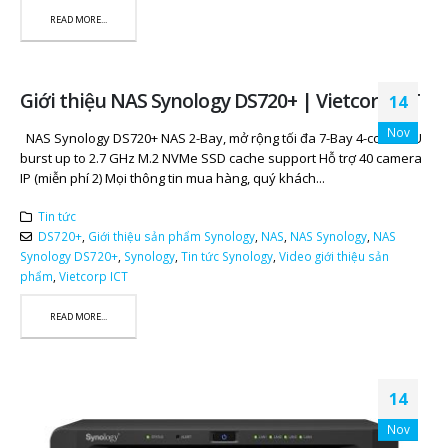
READ MORE...
Giới thiệu NAS Synology DS720+ | Vietcorp ICT
14
Nov
NAS Synology DS720+ NAS 2-Bay, mở rộng tối đa 7-Bay 4-core CPU
burst up to 2.7 GHz M.2 NVMe SSD cache support Hỗ trợ 40 camera
IP (miễn phí 2) Mọi thông tin mua hàng, quý khách...
Tin tức
DS720+
,
Giới thiệu sản phẩm Synology
,
NAS
,
NAS Synology
,
NAS
Synology DS720+
,
Synology
,
Tin tức Synology
,
Video giới thiệu sản
phẩm
,
Vietcorp ICT
READ MORE...
14
Nov