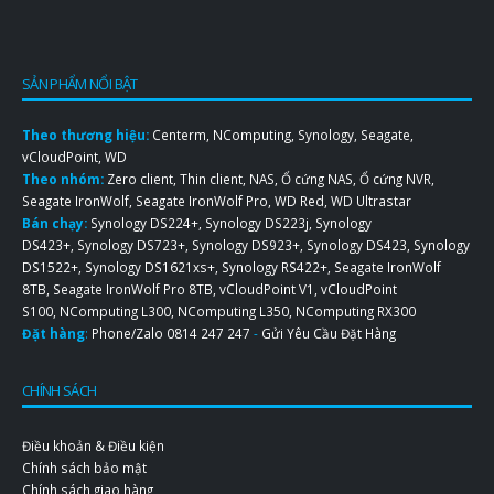
SẢN PHẨM NỔI BẬT
Theo thương hiệu:
Centerm
,
NComputing
,
Synology
,
Seagate
,
vCloudPoint
,
WD
Theo nhóm:
Zero client
,
Thin client
,
NAS
,
Ổ cứng NAS
,
Ổ cứng NVR
,
Seagate IronWolf
,
Seagate IronWolf Pro
,
WD Red
,
WD Ultrastar
Bán chạy:
Synology DS224+
,
Synology DS223j
,
Synology
DS423+
,
Synology DS723+
,
Synology DS923+
,
Synology DS423
,
Synology
DS1522+
,
Synology DS1621xs+
,
Synology RS422+
,
Seagate IronWolf
8TB
,
Seagate IronWolf Pro 8TB
,
vCloudPoint V1
,
vCloudPoint
S100
,
NComputing L300
,
NComputing L350
,
NComputing RX300
Đặt hàng
:
Phone/Zalo
0814 247 247
-
Gửi Yêu Cầu Đặt Hàng
CHÍNH SÁCH
Điều khoản & Điều kiện
Chính sách bảo mật
Chính sách giao hàng