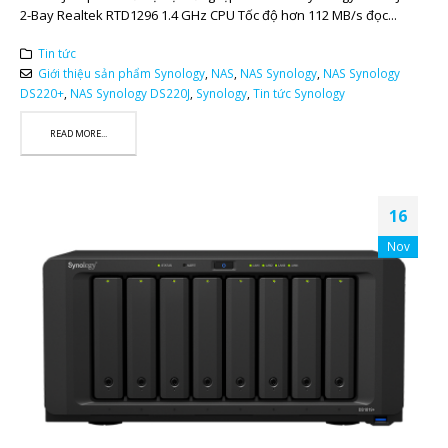
2-Bay Realtek RTD1296 1.4 GHz CPU Tốc độ hơn 112 MB/s đọc...
Tin tức
Giới thiệu sản phẩm Synology
,
NAS
,
NAS Synology
,
NAS Synology
DS220+
,
NAS Synology DS220J
,
Synology
,
Tin tức Synology
READ MORE...
16
Nov