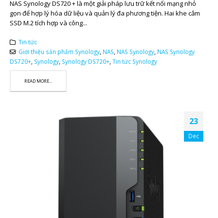
NAS Synology DS720 + là một giải pháp lưu trữ kết nối mạng nhỏ
gọn để hợp lý hóa dữ liệu và quản lý đa phương tiện. Hai khe cắm
SSD M.2 tích hợp và công...
Tin tức
Giới thiệu sản phẩm Synology
,
NAS
,
NAS Synology
,
NAS Synology
DS720+
,
Synology
,
Synology DS720+
,
Tin tức Synology
READ MORE...
23
Dec