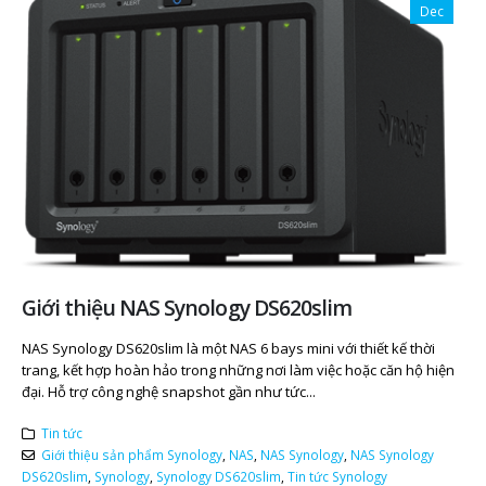
Dec
Giới thiệu NAS Synology DS620slim
NAS Synology DS620slim là một NAS 6 bays mini với thiết kế thời
trang, kết hợp hoàn hảo trong những nơi làm việc hoặc căn hộ hiện
đại. Hỗ trợ công nghệ snapshot gần như tức...
Tin tức
Giới thiệu sản phẩm Synology
,
NAS
,
NAS Synology
,
NAS Synology
DS620slim
,
Synology
,
Synology DS620slim
,
Tin tức Synology