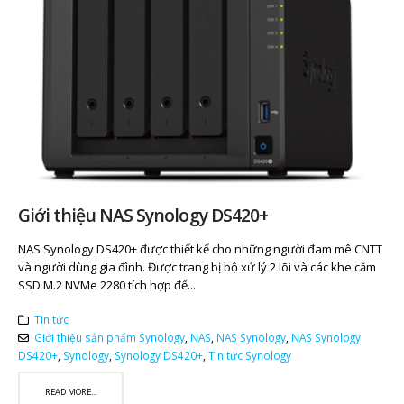
Giới thiệu NAS Synology DS420+
NAS Synology DS420+ được thiết kế cho những người đam mê CNTT
và người dùng gia đình. Được trang bị bộ xử lý 2 lõi và các khe cắm
SSD M.2 NVMe 2280 tích hợp để...
Tin tức
Giới thiệu sản phẩm Synology
,
NAS
,
NAS Synology
,
NAS Synology
DS420+
,
Synology
,
Synology DS420+
,
Tin tức Synology
READ MORE...