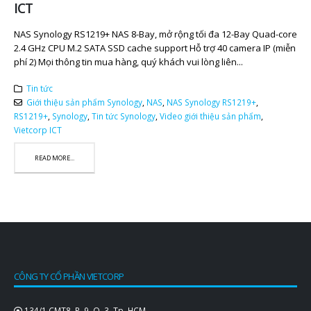
ICT
NAS Synology RS1219+ NAS 8-Bay, mở rộng tối đa 12-Bay Quad-core
2.4 GHz CPU M.2 SATA SSD cache support Hỗ trợ 40 camera IP (miễn
phí 2) Mọi thông tin mua hàng, quý khách vui lòng liên...
Tin tức
Giới thiệu sản phẩm Synology
,
NAS
,
NAS Synology RS1219+
,
RS1219+
,
Synology
,
Tin tức Synology
,
Video giới thiệu sản phẩm
,
Vietcorp ICT
READ MORE...
CÔNG TY CỔ PHẦN VIETCORP
134/1 CMT8, P. 9, Q. 3, Tp. HCM