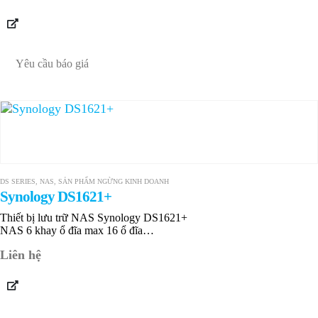
Yêu cầu báo giá
DS SERIES
,
NAS
,
SẢN PHẨM NGỪNG KINH DOANH
Synology DS1621+
Thiết bị lưu trữ NAS Synology DS1621+
NAS 6 khay ổ đĩa max 16 ổ đĩa
4 GB DDR4 ECC up to 32 GB
Liên hệ
4 x RJ-45 1GbE
Bảo hành…