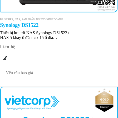
DS SERIES
,
NAS
,
SẢN PHẨM NGỪNG KINH DOANH
Synology DS1522+
Thiết bị lưu trữ NAS Synology DS1522+
NAS 5 khay ổ đĩa max 15 ổ đĩa
8 GB DDR4 ECC up to 32 GB
Liên hệ
4 RJ-45 1GbE
Bảo hành 36 tháng
Yêu cầu báo giá