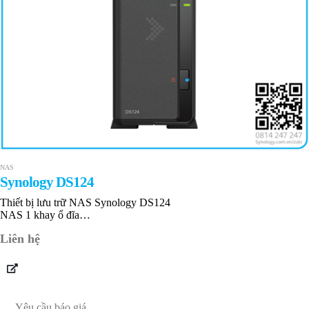
NAS
Synology DS124
Thiết bị lưu trữ NAS Synology DS124
NAS 1 khay ổ đĩa
Realtek RTD1619B
Liên hệ
1 GB DDR4 non-ECC
Bảo hành 24 tháng
Yêu cầu báo giá