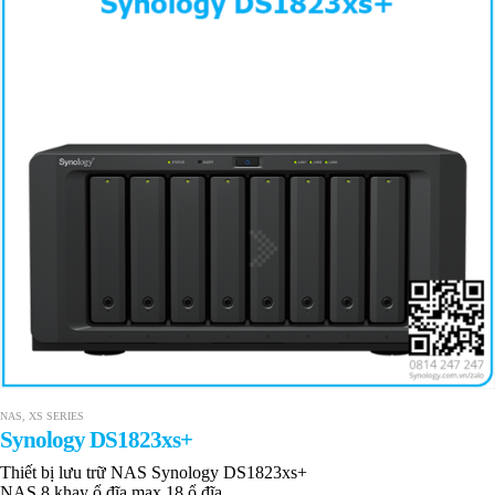
NAS
,
XS SERIES
Synology DS1823xs+
Thiết bị lưu trữ NAS Synology DS1823xs+
NAS 8 khay ổ đĩa max 18 ổ đĩa