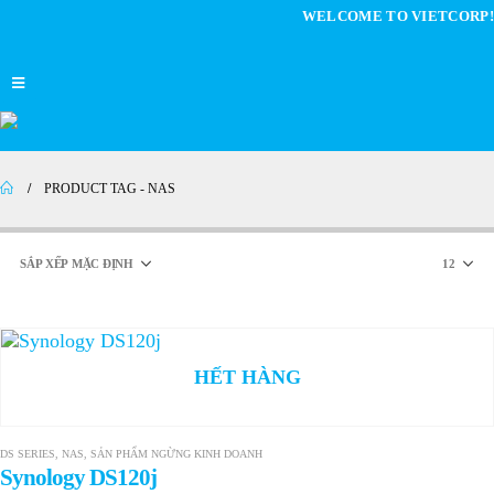
WELCOME TO VIETCORP!
PRODUCT TAG -
NAS
HẾT HÀNG
DS SERIES
,
NAS
,
SẢN PHẨM NGỪNG KINH DOANH
Synology DS120j