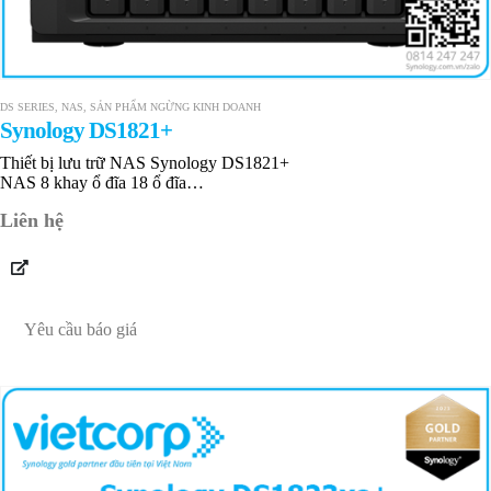
DS SERIES
,
NAS
,
SẢN PHẨM NGỪNG KINH DOANH
Synology DS1821+
Thiết bị lưu trữ NAS Synology DS1821+
NAS 8 khay ổ đĩa 18 ổ đĩa
4 GB DDR4 ECC up to 32 GB
Liên hệ
4 RJ-45 1GbE
Bảo hành 36 tháng
Yêu cầu báo giá