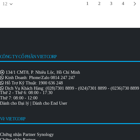
1
2
3
4
CÔNG TY CỔ PHẦN VIETCORP
134/1 CMT8, P. Nhiêu Lộc, Hồ Chí Minh
Kinh Doanh: Phone/Zalo
0814 247 247
Hỗ Trợ Kỹ Thuật:
1900 636 248
Dịch Vụ Khách Hàng:
(028)7301 8899
-
(024)7301 8899
-
(0236)730 8899
Thứ 2 - Thứ 6: 08:00 - 17:30
Thứ 7: 08:00 - 12:00
Dành cho Đại lý
|
Dành cho End User
Về VIETCORP
Chứng nhận Partner Synology
Chứng nhận Partner