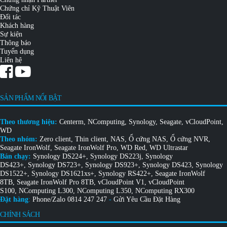
Chứng chỉ Kỹ Thuật Viên
Đối tác
Khách hàng
Sự kiện
Thông báo
Tuyển dụng
Liên hệ
SẢN PHẨM NỔI BẬT
Theo thương hiệu:
Centerm
,
NComputing
,
Synology
,
Seagate
,
vCloudPoint
,
WD
Theo nhóm:
Zero client
,
Thin client
,
NAS
,
Ổ cứng NAS
,
Ổ cứng NVR
,
Seagate IronWolf
,
Seagate IronWolf Pro
,
WD Red
,
WD Ultrastar
Bán chạy:
Synology DS224+
,
Synology DS223j
,
Synology
DS423+
,
Synology DS723+
,
Synology DS923+
,
Synology DS423
,
Synology
DS1522+
,
Synology DS1621xs+
,
Synology RS422+
,
Seagate IronWolf
8TB
,
Seagate IronWolf Pro 8TB
,
vCloudPoint V1
,
vCloudPoint
S100
,
NComputing L300
,
NComputing L350
,
NComputing RX300
Đặt hàng
:
Phone/Zalo
0814 247 247
-
Gửi Yêu Cầu Đặt Hàng
CHÍNH SÁCH