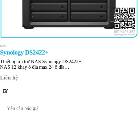
NAS
Synology DS2422+
Thiết bị lưu trữ NAS Synology DS2422+
NAS 12 khay ổ đĩa max 24 ổ đĩa
4 GB DDR4 ECC up to 32 GB
Liên hệ
4 x RJ-45 1GbE
Bảo hành 36 tháng
Yêu cầu báo giá