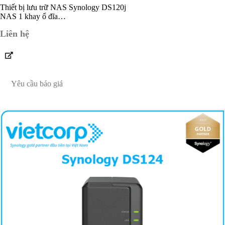
Thiết bị lưu trữ NAS Synology DS120j
NAS 1 khay ổ đĩa
Marvell Armada 3700 88F3720
Liên hệ
512 MB DDR3L non-ECC
Bảo hành 24 tháng
Yêu cầu báo giá