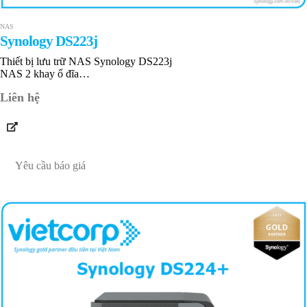
NAS
Synology DS223j
Thiết bị lưu trữ NAS Synology DS223j
NAS 2 khay ổ đĩa
1 GB DDR4 non-ECC
Liên hệ
1 x 1GbE RJ-45
Bảo hành 24 tháng
Yêu cầu báo giá