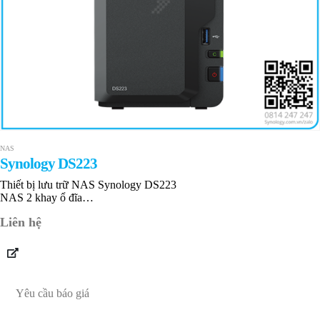
NAS
Synology DS223
Thiết bị lưu trữ NAS Synology DS223
NAS 2 khay ổ đĩa
2 GB DDR4 non-ECC
Liên hệ
1 x RJ-45 1GbE LAN
Bảo hành 24 tháng
Yêu cầu báo giá