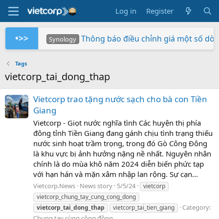
Log in
Register
•>>
Thông báo điều chỉnh giá một số dò
Synology
Tuần Lễ 0 Đồng Lợi Nhuận
Synology RS826+/RS826RP+ phiên bản 
Xây dựng hệ thống NAS RackStation 
Chứng nhận Synology cung cấp cho V
Các sản phẩm Synology Bee được hỗ t
Mua hàng ngay - Quay số may mắn - Rinh 
So sánh SNV3410-400G và SNV542
BeeStation tạo đám mây của riêng
Synology giành giải NAS tốt nhất
Synology
Synology
Vietcorp
Vietcorp
Synology
Vietcorp
Synology
Tags
vietcorp_tai_dong_thap
Vietcorp trao tặng nước sạch cho bà con Tiền
Giang
Vietcorp - Giọt nước nghĩa tình Các huyện thị phía
đông tỉnh Tiền Giang đang gánh chịu tình trạng thiếu
nước sinh hoạt trầm trọng, trong đó Gò Công Đông
là khu vực bị ảnh hưởng nặng nề nhất. Nguyên nhân
chính là do mùa khô năm 2024 diễn biến phức tạp
với hạn hán và mặn xâm nhập lan rộng. Sự cạn...
Vietcorp.News
News story
5/5/24
vietcorp
vietcorp_chung_tay_cung_cong_dong
Category:
vietcorp_tai_dong_thap
vietcorp_tai_tien_giang
Chung tay cùng cộng đồng