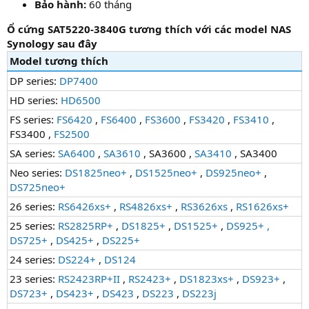
Bảo hành:
60 tháng
Ổ cứng SAT5220-3840G tương thích với các model NAS
Synology sau đây
Model tương thích
DP series:
DP7400
HD series:
HD6500
FS series:
FS6420
,
FS6400
,
FS3600
,
FS3420
,
FS3410
,
FS3400 ,
FS2500
SA series:
SA6400
,
SA3610
, SA3600 ,
SA3410
, SA3400
Neo series:
DS1825neo+
,
DS1525neo+
,
DS925neo+
,
DS725neo+
26 series:
RS6426xs+
,
RS4826xs+
,
RS3626xs
,
RS1626xs+
25 series:
RS2825RP+
,
DS1825+
,
DS1525+
,
DS925+
,
DS725+
,
DS425+
,
DS225+
24 series:
DS224+
,
DS124
23 series:
RS2423RP+II
,
RS2423+
,
DS1823xs+
,
DS923+
,
DS723+
,
DS423+
,
DS423
,
DS223
,
DS223j