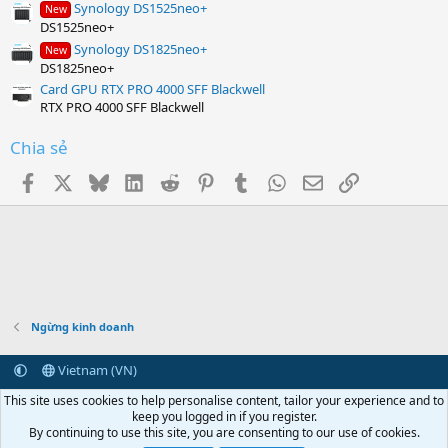
Synology DS1525neo+
New
DS1525neo+
Synology DS1825neo+
New
DS1825neo+
Card GPU RTX PRO 4000 SFF Blackwell
RTX PRO 4000 SFF Blackwell
Chia sẻ
Facebook
X
Bluesky
LinkedIn
Reddit
Pinterest
Tumblr
WhatsApp
Email
Link
Ngừng kinh doanh
Vietnam (VN)
Terms and rules
Privacy policy
Help
Home
R
This site uses cookies to help personalise content, tailor your experience and to
S
keep you logged in if you register.
S
By continuing to use this site, you are consenting to our use of cookies.
Vietcorp.com
Synology
vCloudPoint
NComputing
Centerm