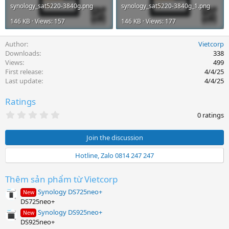
synology_sat5220-3840g.png
synology_sat5220-3840g_1.png
146 KB · Views: 157
146 KB · Views: 177
Author
Vietcorp
Downloads
338
Views
499
First release
4/4/25
Last update
4/4/25
Ratings
0
0 ratings
.
0
0
Join the discussion
s
t
Hotline, Zalo 0814 247 247
a
r
(
Thêm sản phẩm từ Vietcorp
s
)
Synology DS725neo+
New
DS725neo+
Synology DS925neo+
New
DS925neo+