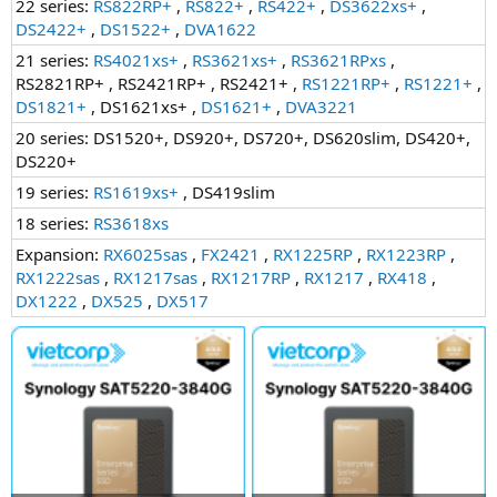
22 series:
RS822RP+
,
RS822+
,
RS422+
,
DS3622xs+
,
DS2422+
,
DS1522+
,
DVA1622
21 series:
RS4021xs+
,
RS3621xs+
,
RS3621RPxs
,
RS2821RP+ , RS2421RP+ , RS2421+ ,
RS1221RP+
,
RS1221+
,
DS1821+
, DS1621xs+ ,
DS1621+
,
DVA3221
20 series: DS1520+, DS920+, DS720+, DS620slim, DS420+,
DS220+
19 series:
RS1619xs+
, DS419slim
18 series:
RS3618xs
Expansion:
RX6025sas
,
FX2421
,
RX1225RP
,
RX1223RP
,
RX1222sas
,
RX1217sas
,
RX1217RP
,
RX1217
,
RX418
,
DX1222
,
DX525
,
DX517