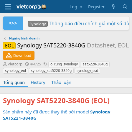
Log in
Register
•>>
Thông báo điều chỉnh giá một số dò
Synology
Tuần Lễ 0 Đồng Lợi Nhuận
Synology RS826+/RS826RP+ phiên bản 
Xây dựng hệ thống NAS RackStation 
Chứng nhận Synology cung cấp cho V
Các sản phẩm Synology Bee được hỗ t
Mua hàng ngay - Quay số may mắn - Rinh 
So sánh SNV3410-400G và SNV542
BeeStation tạo đám mây của riêng
Synology giành giải NAS tốt nhất
Synology
Synology
Vietcorp
Vietcorp
Synology
Vietcorp
Synology
Ngừng kinh doanh
Synology SAT5220-3840G
Datasheet, EOL
EOL
Download
A
C
T
Vietcorp
4/4/25
o_cung_synology
sat5220-3840g
u
r
a
synology_eol
synology_sat5220-3840g
synology_ssd
t
e
g
h
a
s
Tổng quan
History
Thảo luận
o
t
r
i
o
Synology SAT5220-3840G (EOL)
n
d
Sản phẩm này đã được thay thế bởi model
a
Synology
t
SAT5221-3840G
e