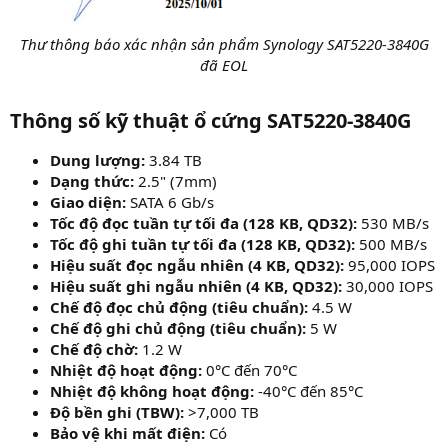
Thư thông báo xác nhận sản phẩm Synology SAT5220-3840G
đã EOL
Thông số kỹ thuật ổ cứng SAT5220-3840G​
Dung lượng:
3.84 TB
Dạng thức:
2.5" (7mm)
Giao diện:
SATA 6 Gb/s
Tốc độ đọc tuần tự tối đa (128 KB, QD32):
530 MB/s
Tốc độ ghi tuần tự tối đa (128 KB, QD32):
500 MB/s
Hiệu suất đọc ngẫu nhiên (4 KB, QD32):
95,000 IOPS
Hiệu suất ghi ngẫu nhiên (4 KB, QD32):
30,000 IOPS
Chế độ đọc chủ động (tiêu chuẩn):
4.5 W
Chế độ ghi chủ động (tiêu chuẩn):
5 W
Chế độ chờ:
1.2 W
Nhiệt độ hoạt động:
0°C đến 70°C
Nhiệt độ không hoạt động:
-40°C đến 85°C
Độ bền ghi (TBW):
>7,000 TB
Bảo vệ khi mất điện:
Có