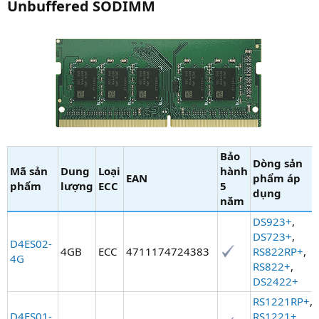
Unbuffered SODIMM​
Bảo
Dòng sản
Mã sản
Dung
Loại
hành
EAN​
phẩm áp
phẩm​
lượng​
ECC​
5
dụng​
năm​
DS923+
,
DS723+
,
D4ES02-
4GB
ECC
4711174724383
RS822RP+
,
4G
RS822+
,
DS2422+
RS1221RP+
,
D4ES01-
RS1221+
,