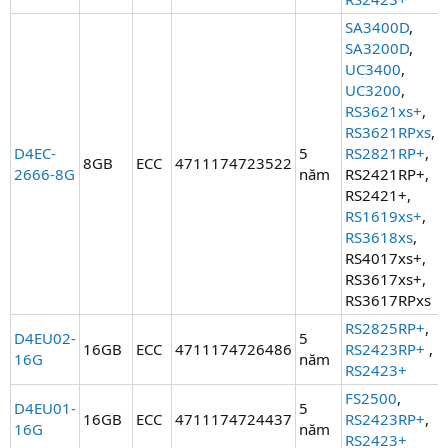
SA3400D
,
SA3200D
,
UC3400
,
UC3200
,
RS3621xs+
,
RS3621RPxs
,
D4EC-
5
RS2821RP+
,
8GB
ECC
4711174723522
2666-8G
năm
RS2421RP+,
RS2421+,
RS1619xs+
,
RS3618xs
,
RS4017xs+,
RS3617xs+,
RS3617RPxs
RS2825RP+
,
D4EU02-
5
16GB
ECC
4711174726486
RS2423RP+
,
16G
năm
RS2423+
FS2500
,
D4EU01-
5
16GB
ECC
4711174724437
RS2423RP+
,
16G
năm
RS2423+