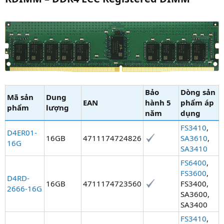
Bảo
Dòng sản
Mã sản
Dung
EAN​
hành 5
phẩm áp
phẩm​
lượng​
năm​
dụng​
FS3410
,
D4ER01-
16GB
4711174724826
SA3610
,
16G
SA3410
FS6400
,
FS3600
,
D4RD-
16GB
4711174723560
FS3400,
2666-16G
SA3600,
SA3400
FS3410
,