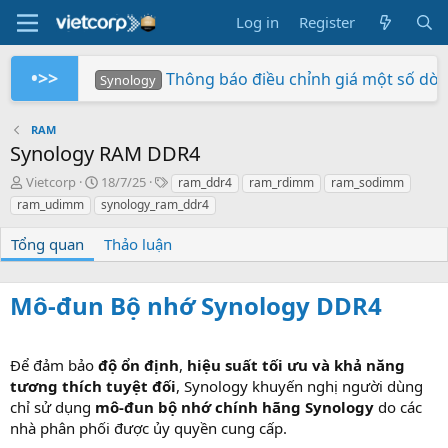
Log in
Register
•>>
Thông báo điều chỉnh giá một số dò
Synology
Tuần Lễ 0 Đồng Lợi Nhuận
Synology RS826+/RS826RP+ phiên bản 
Xây dựng hệ thống NAS RackStation 
Chứng nhận Synology cung cấp cho V
Các sản phẩm Synology Bee được hỗ t
Mua hàng ngay - Quay số may mắn - Rinh 
So sánh SNV3410-400G và SNV542
BeeStation tạo đám mây của riêng
Synology giành giải NAS tốt nhất
Synology
Synology
Vietcorp
Vietcorp
Synology
Vietcorp
Synology
RAM
Synology RAM DDR4
A
C
T
Vietcorp
18/7/25
ram_ddr4
ram_rdimm
ram_sodimm
u
r
a
ram_udimm
synology_ram_ddr4
t
e
g
h
a
s
Tổng quan
Thảo luận
o
t
r
i
o
Mô-đun Bộ nhớ Synology DDR4
n
d
a
t
Để đảm bảo
độ ổn định
,
hiệu suất tối ưu và khả năng
e
tương thích tuyệt đối
, Synology khuyến nghị người dùng
chỉ sử dụng
mô-đun bộ nhớ chính hãng Synology
do các
nhà phân phối được ủy quyền cung cấp.