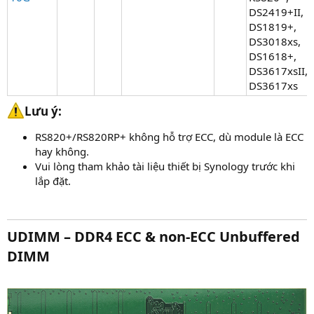
DS2419+II,
DS1819+,
DS3018xs,
DS1618+,
DS3617xsII,
DS3617xs
Lưu ý:​
RS820+/RS820RP+ không hỗ trợ ECC, dù module là ECC
hay không.
Vui lòng tham khảo tài liệu thiết bị Synology trước khi
lắp đặt.
UDIMM – DDR4 ECC & non-ECC Unbuffered
DIMM​