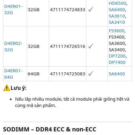
HD6500
,
D4ER01-
32GB
4711174724833
SA6400
,
32G
SA3610
,
SA3410
FS3600
,
FS3400,
D4ER02-
SA3600,
32GB
4711174726516
32G
SA3400,
DP7200
,
DP7400
D4ER01-
64GB
4711174725083
SA6400
64G
Lưu ý:​
Nếu lắp nhiều module, tất cả module phải giống hệt và
cùng mã sản phẩm.
SODIMM – DDR4 ECC & non-ECC