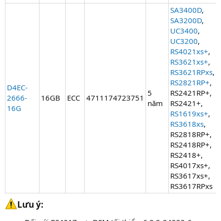
SA3400D
,
SA3200D
,
UC3400
,
UC3200
,
RS4021xs+
,
RS3621xs+
,
RS3621RPxs
,
RS2821RP+
,
D4EC-
5
RS2421RP+,
2666-
16GB
ECC
4711174723751
năm
RS2421+,
16G
RS1619xs+
,
RS3618xs
,
RS2818RP+,
RS2418RP+,
RS2418+,
RS4017xs+,
RS3617xs+,
RS3617RPxs
Lưu ý:​