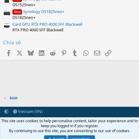
DS1525neo+
Synology DS1825neo+
New
DS1825neo+
Card GPU RTX PRO 4000 SFF Blackwell
RTX PRO 4000 SFF Blackwell
Chia sẻ
Facebook
X
Bluesky
LinkedIn
Reddit
Pinterest
Tumblr
WhatsApp
Email
Link
RAM
Vietnam (VN)
Terms and rules
Privacy policy
Help
Home
R
This site uses cookies to help personalise content, tailor your experience and to
S
keep you logged in if you register.
S
By continuing to use this site, you are consenting to our use of cookies.
Vietcorp.com
Synology
vCloudPoint
NComputing
Centerm
NAS Synology
Linh kiện Synology
Ổ cứng Synology
RAM Synology
Bộ mở rộng
Accept
Learn more...