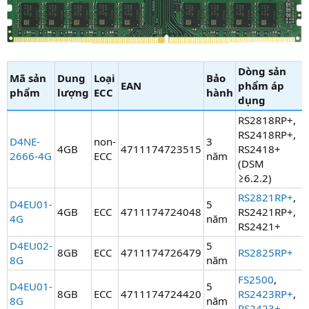
Dòng sản
Mã sản
Dung
Loại
Bảo
EAN​
phẩm áp
phẩm​
lượng​
ECC​
hành​
dụng​
RS2818RP+,
RS2418RP+,
D4NE-
non-
3
4GB
4711174723515
RS2418+
2666-4G
ECC
năm
(DSM
≥6.2.2)
RS2821RP+
,
D4EU01-
5
4GB
ECC
4711174724048
RS2421RP+,
4G
năm
RS2421+
D4EU02-
5
8GB
ECC
4711174726479
RS2825RP+
8G
năm
FS2500
,
D4EU01-
5
8GB
ECC
4711174724420
RS2423RP+
,
8G
năm
RS2423+