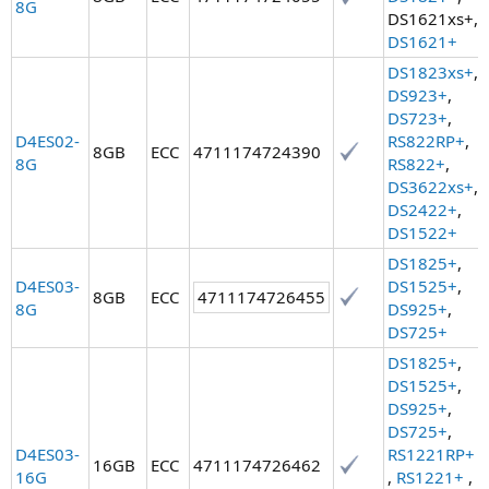
8G
DS1621xs+,
DS1621+
DS1823xs+
,
DS923+
,
DS723+
,
D4ES02-
RS822RP+
,
8GB
ECC
4711174724390
8G
RS822+
,
DS3622xs+
,
DS2422+
,
DS1522+
DS1825+
,
D4ES03-
DS1525+
,
8GB
ECC
4711174726455
8G
DS925+
,
DS725+
DS1825+
,
DS1525+
,
DS925+
,
DS725+
,
D4ES03-
RS1221RP+
16GB
ECC
4711174726462
16G
,
RS1221+
,