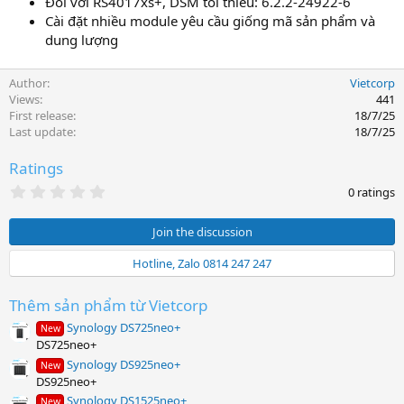
Đối với RS4017xs+, DSM tối thiểu: 6.2.2-24922-6
Cài đặt nhiều module yêu cầu giống mã sản phẩm và
dung lượng
Author
Vietcorp
Views
441
First release
18/7/25
Last update
18/7/25
Ratings
0
0 ratings
.
0
0
Join the discussion
s
t
Hotline, Zalo 0814 247 247
a
r
(
Thêm sản phẩm từ Vietcorp
s
)
Synology DS725neo+
New
DS725neo+
Synology DS925neo+
New
DS925neo+
Synology DS1525neo+
New