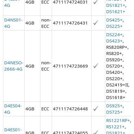
4GB
ECC
4711174724031
4G
DS1821+
,
DS1621+
D4NS01-
non-
DS425+
,
4GB
4711174726431
4G
ECC
DS225+
DS224+
,
DS423+
,
RS820RP+,
RS820+,
DS920+,
D4NESO-
non-
4GB
4711174723669
DS720+,
2666-4G
ECC
DS420+,
DS220+,
DS2419+II,
DS1819+,
DS1618+
D4ES04-
DS925+
,
4GB
ECC
4711174726448
4G
DS725+
RS1221RP+
,
RS1221+
,
D4ES01-
8GB
ECC
4711174724055
DS1821+
,