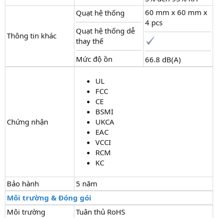
60 mm x 60 mm x
Quạt hệ thống
4 pcs
Quạt hệ thống dễ
Thông tin khác
thay thế
Mức độ ồn
66.8 dB(A)
UL
FCC
CE
BSMI
Chứng nhận
UKCA
EAC
VCCI
RCM
KC
Bảo hành
5 năm
Môi trường & Đóng gói
Môi trường
Tuân thủ RoHS