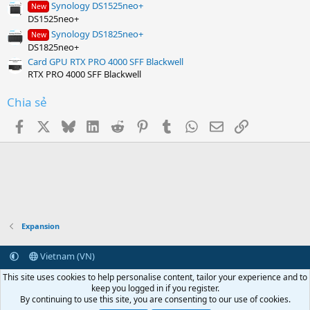
Synology DS1525neo+
New
DS1525neo+
Synology DS1825neo+
New
DS1825neo+
Card GPU RTX PRO 4000 SFF Blackwell
RTX PRO 4000 SFF Blackwell
Chia sẻ
Facebook
X
Bluesky
LinkedIn
Reddit
Pinterest
Tumblr
WhatsApp
Email
Link
Expansion
Vietnam (VN)
Terms and rules
Privacy policy
Help
Home
R
This site uses cookies to help personalise content, tailor your experience and to
S
keep you logged in if you register.
S
By continuing to use this site, you are consenting to our use of cookies.
Vietcorp.com
Synology
vCloudPoint
NComputing
Centerm