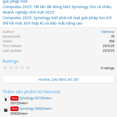
giải pháp mới
Computex 2025: Tất tần tật dòng NAS Synology cho cá nhân,
doanh nghiệp nhỏ mới 2025
Computex 2025: Synology bứt phá với loạt giải pháp lưu trữ
thế hệ mới, tích hợp AI và bảo mật nâng cao
Author
Vietcorp
Downloads
70
Views
358
First release
23/5/25
Last update
23/5/25
Ratings
0
0 ratings
.
0
0
Hotline, Zalo 0814 247 247
s
t
a
Thêm sản phẩm từ Vietcorp
r
Synology DS725neo+
(
New
s
DS725neo+
)
Synology DS925neo+
New
DS925neo+