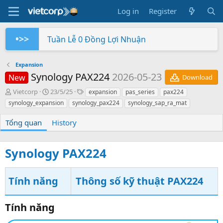
Log in
Register
•>>
Thông báo điều chỉnh giá một số dò
Synology
Tuần Lễ 0 Đồng Lợi Nhuận
Synology RS826+/RS826RP+ phiên bản 
Xây dựng hệ thống NAS RackStation 
Chứng nhận Synology cung cấp cho V
Các sản phẩm Synology Bee được hỗ t
Mua hàng ngay - Quay số may mắn - Rinh 
So sánh SNV3410-400G và SNV542
BeeStation tạo đám mây của riêng
Synology giành giải NAS tốt nhất
Synology
Synology
Vietcorp
Vietcorp
Synology
Vietcorp
Synology
Expansion
Synology PAX224
2026-05-23
New
Download
A
C
T
Vietcorp
23/5/25
expansion
pas_series
pax224
u
r
a
synology_expansion
synology_pax224
synology_sap_ra_mat
t
e
g
h
a
s
Tổng quan
History
o
t
r
i
o
Synology PAX224
n
d
a
Tính năng
Thông số kỹ thuật PAX224
t
e
Tính năng​