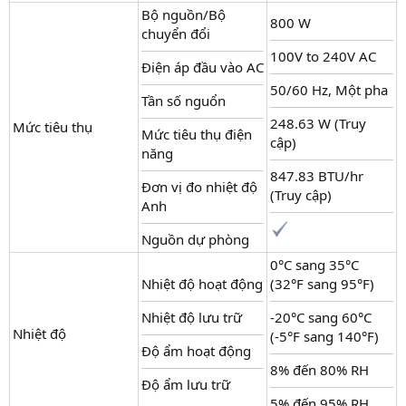
Bộ nguồn/Bộ
800 W
chuyển đổi
100V to 240V AC
Điện áp đầu vào AC
50/60 Hz, Một pha
Tần số nguổn
248.63 W (Truy
Mức tiêu thụ
Mức tiêu thụ điện
cập)
năng
847.83 BTU/hr
Đơn vị đo nhiệt độ
(Truy cập)
Anh
Nguồn dự phòng
0°C sang 35°C
Nhiệt độ hoạt động
(32°F sang 95°F)
Nhiệt độ lưu trữ
-20°C sang 60°C
Nhiệt độ
(-5°F sang 140°F)
Độ ẩm hoạt động
8% đến 80% RH
Độ ẩm lưu trữ
5% đến 95% RH