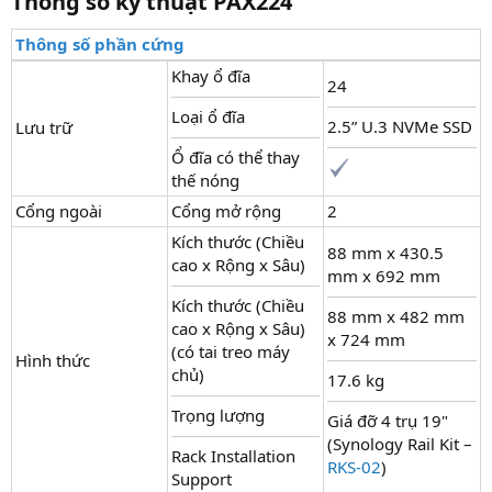
Thông số kỹ thuật PAX224​
Thông số phần cứng
Khay ổ đĩa
24
Loại ổ đĩa
2.5” U.3 NVMe SSD
Lưu trữ
Ổ đĩa có thể thay
thế nóng
Cổng ngoài
Cổng mở rộng
2
Kích thước (Chiều
88 mm x 430.5
cao x Rộng x Sâu)
mm x 692 mm
Kích thước (Chiều
88 mm x 482 mm
cao x Rộng x Sâu)
x 724 mm
(có tai treo máy
Hình thức
chủ)
17.6 kg
Trọng lượng
Giá đỡ 4 trụ 19"
(Synology Rail Kit –
Rack Installation
RKS-02
)
Support