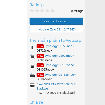
Ratings
0
0 ratings
.
0
0
Join the discussion
s
t
Hotline, Zalo 0814 247 247
a
r
(
Thêm sản phẩm từ Vietcorp
s
)
Synology DS725neo+
New
DS725neo+
Synology DS925neo+
New
DS925neo+
Synology DS1525neo+
New
DS1525neo+
Synology DS1825neo+
New
DS1825neo+
Card GPU RTX PRO 4000 SFF
Blackwell
RTX PRO 4000 SFF Blackwell
Chia sẻ