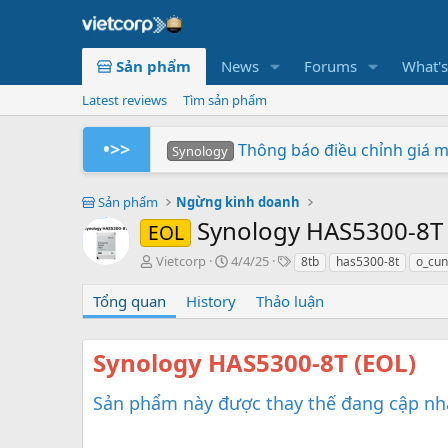
Sản phẩm
News
Forums
What'
Latest reviews
Tìm sản phẩm
•>>
Thông báo điều chỉnh giá 
Synology
Tuần Lễ 0 Đồng Lợi Nhuận
Synology RS826+/RS826RP+ p
Xây dựng hệ thống NAS Rack
Chứng nhận Synology cung 
Các sản phẩm Synology Bee 
Mua hàng ngay - Quay số may mắn
So sánh SNV3410-400G v
BeeStation tạo đám mây 
Synology giành giải NAS
Synology
Synology
Vietcorp
Vietcorp
Synology
Vietcorp
Synology
Sản phẩm
Ngừng kinh doanh
Synology HAS5300-8
EOL
A
C
T
Vietcorp
4/4/25
8tb
has5300-8t
o_cun
u
r
a
t
e
g
Tổng quan
History
Thảo luận
h
a
s
o
t
r
i
Synology HAS5300-8T (EOL)
o
n
Sản phẩm này được thay thế đang cập nh
d
a
t