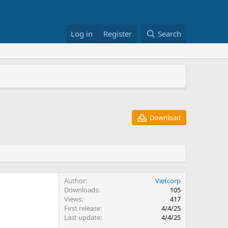
Log in
Register
Search
+/RS822RP+
026
Download
Author
Vietcorp
Downloads
105
Views
417
First release
4/4/25
Last update
4/4/25