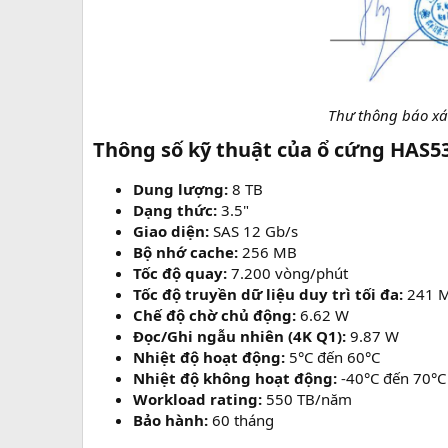
Thư thông báo x
Thông số kỹ thuật của ổ cứng HAS53
Dung lượng:
8 TB​
Dạng thức:
3.5"​
Giao diện:
SAS 12 Gb/s​
Bộ nhớ cache:
256 MB​
Tốc độ quay:
7.200 vòng/phút​
Tốc độ truyền dữ liệu duy trì tối đa:
241 M
Chế độ chờ chủ động:
6.62 W​
Đọc/Ghi ngẫu nhiên (4K Q1):
9.87 W​
Nhiệt độ hoạt động:
5°C đến 60°C​
Nhiệt độ không hoạt động:
-40°C đến 70°C​
Workload rating:
550 TB/năm​
Bảo hành:
60 tháng​