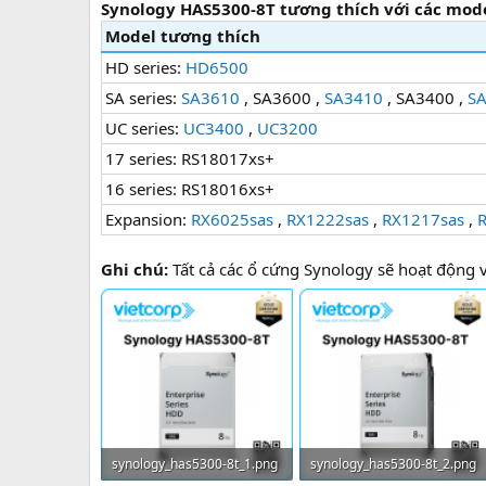
Synology HAS5300-8T tương thích với các mod
Model tương thích
HD series:
HD6500
SA series:
SA3610
, SA3600 ,
SA3410
, SA3400 ,
S
UC series:
UC3400
,
UC3200
17 series: RS18017xs+
16 series: RS18016xs+
Expansion:
RX6025sas
,
RX1222sas
,
RX1217sas
,
Ghi chú:
Tất cả các ổ cứng Synology sẽ hoạt động v
synology_has5300-8t_1.png
synology_has5300-8t_2.png