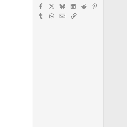
Facebook
X
Bluesky
LinkedIn
Reddit
Pinterest
Tumblr
WhatsApp
Email
Link