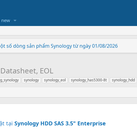
s new
một số dòng sản phẩm Synology từ ngày 01/08/2026
hiên bản nâng cấp có gì khác biệt so với Synology RS822
Station Synology "thông minh hơn"
cấp cho Vietcorp
được hỗ trợ bởi Acronis True Image Essential.
 - Rinh ngay quà hấp dẫn
à SNV5420-400G
của riêng bạn chỉ trong vài phút
 tốt nhất tại Lễ trao giải European Hardware Awards năm 2
T
Datasheet, EOL
g_synology
synology
synology_eol
synology_has5300-8t
synology_hdd
ật tại
Synology HDD SAS 3.5" Enterprise