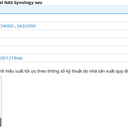
el NAS Synology sau
A3400D
,
SA3200D
RXD1219sas
ới hiệu suất tối ưu theo thông số kỹ thuật do nhà sản xuất quy đ