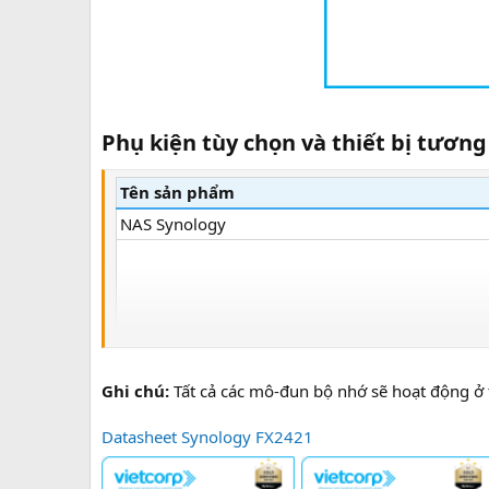
Phụ kiện tùy chọn và thiết bị tương
Tên sản phẩm
NAS Synology
Ghi chú:
Tất cả các mô-đun bộ nhớ sẽ hoạt động ở t
Datasheet Synology FX2421
Ổ cứng 2.5" SATA SSD dòng Enterprise