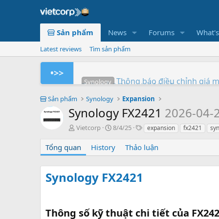
Sản phẩm
News
Forums
What'
Latest reviews
Tìm sản phẩm
•>>
Thông báo điều chỉnh giá 
Synology
Tuần Lễ 0 Đồng Lợi Nhuận
Synology RS826+/RS826RP+ p
Xây dựng hệ thống NAS Rack
Chứng nhận Synology cung 
Các sản phẩm Synology Bee 
Mua hàng ngay - Quay số may mắn
So sánh SNV3410-400G v
BeeStation tạo đám mây 
Synology giành giải NAS
Synology
Synology
Vietcorp
Vietcorp
Synology
Vietcorp
Synology
Sản phẩm
Synology
Expansion
Synology FX2421
2026-04-
A
C
T
Vietcorp
8/4/25
expansion
fx2421
sy
u
r
a
t
e
g
Tổng quan
History
Thảo luận
h
a
s
o
t
r
i
Synology FX2421
o
n
d
a
Thông số kỹ thuật chi tiết của FX242
t