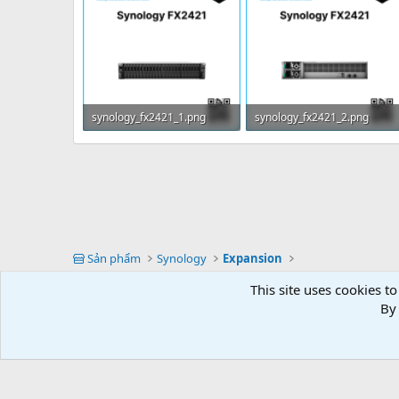
synology_fx2421_1.png
synology_fx2421_2.png
70.3 KB · Views: 66
60.3 KB · Views: 75
Thanh trượt Rail Kit
Nguồn PSU
Tray gắn ổ cứng
Sản phẩm
Synology
Expansion
Fan
This site uses cookies to
Vietnam (VN)
By 
NAS