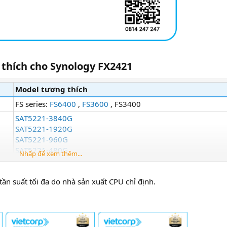
 thích cho Synology FX2421​
Model tương thích
FS series:
FS6400
,
FS3600
, FS3400
SAT5221-3840G
SAT5221-1920G
SAT5221-960G
SAT5221-480G
Nhấp để xem thêm...
SAT5220-3840G
ần suất tối đa do nhà sản xuất CPU chỉ định.
SAT5220-1920G
SAT5220-960G
SAT5220-480G
SAT5210-7000G