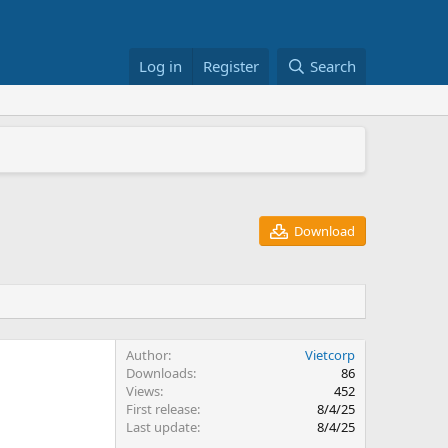
Log in
Register
Search
+/RS822RP+
026
Download
Author
Vietcorp
Downloads
86
Views
452
First release
8/4/25
Last update
8/4/25