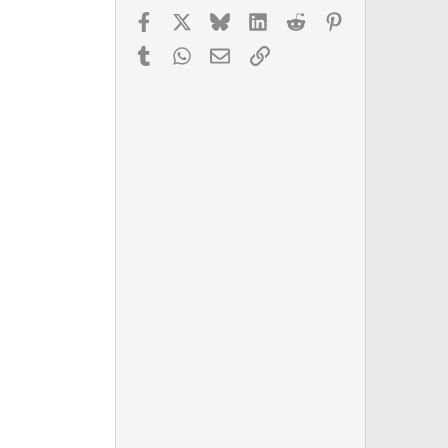
Facebook
X
Bluesky
LinkedIn
Reddit
Pinterest
Tumblr
WhatsApp
Email
Link