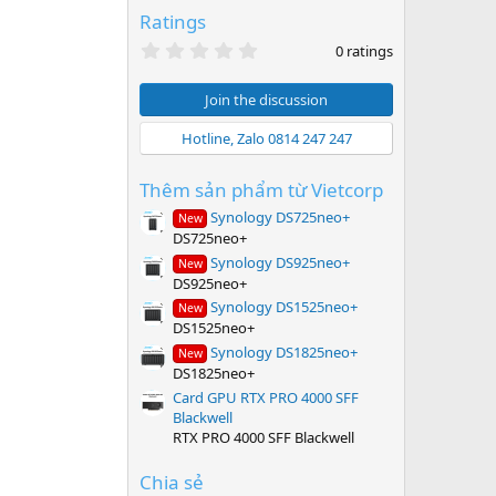
Ratings
0
0 ratings
.
0
0
Join the discussion
s
t
Hotline, Zalo 0814 247 247
a
r
(
Thêm sản phẩm từ Vietcorp
s
)
Synology DS725neo+
New
DS725neo+
Synology DS925neo+
New
DS925neo+
Synology DS1525neo+
New
DS1525neo+
Synology DS1825neo+
New
DS1825neo+
Card GPU RTX PRO 4000 SFF
Blackwell
RTX PRO 4000 SFF Blackwell
Chia sẻ