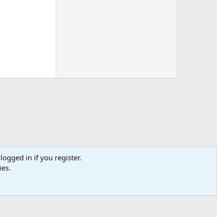
logged in if you register.
Terms and rules
Privacy policy
Help
Home
R
ies.
S
S
logy
0