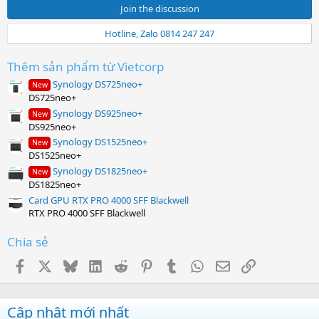
0
Join the discussion
s
t
Hotline, Zalo 0814 247 247
a
r
(
Thêm sản phẩm từ Vietcorp
s
)
Synology DS725neo+
New
DS725neo+
Synology DS925neo+
New
DS925neo+
Synology DS1525neo+
New
DS1525neo+
Synology DS1825neo+
New
DS1825neo+
Card GPU RTX PRO 4000 SFF Blackwell
RTX PRO 4000 SFF Blackwell
Chia sẻ
Facebook
X
Bluesky
LinkedIn
Reddit
Pinterest
Tumblr
WhatsApp
Email
Link
Cập nhật mới nhất