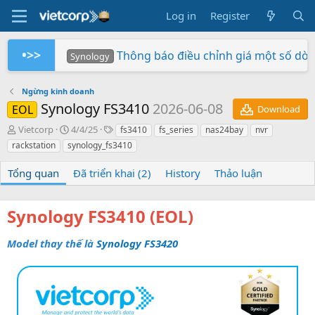
Log in
Register
•>>
Thông báo điều chỉnh giá một số dò
Synology
Tuần Lễ 0 Đồng Lợi Nhuận
Synology RS826+/RS826RP+ phiên bản 
Xây dựng hệ thống NAS RackStation 
Chứng nhận Synology cung cấp cho V
Các sản phẩm Synology Bee được hỗ t
Mua hàng ngay - Quay số may mắn - Rinh 
So sánh SNV3410-400G và SNV542
BeeStation tạo đám mây của riêng
Synology giành giải NAS tốt nhất
Synology
Synology
Vietcorp
Vietcorp
Synology
Vietcorp
Synology
Ngừng kinh doanh
Synology FS3410
2026-06-08
EOL
Download
A
C
T
Vietcorp
4/4/25
fs3410
fs_series
nas24bay
nvr
u
r
a
rackstation
synology_fs3410
t
e
g
h
a
s
Tổng quan
Đã triển khai (2)
History
Thảo luận
o
t
r
i
o
Synology FS3410
(EOL)
n
d
Model thay thế là
a
Synology FS3420
t
e