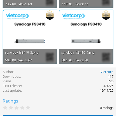
73.7 KB · Views: 69
77.8 KB · Views: 72
synology_fs3410_3.png
synology_fs3410_4.png
50.6 KB · Views: 67
50.6 KB · Views: 70
Author
Vietcorp
Downloads
117
Views
726
First release
4/4/25
Last update
19/11/25
Ratings
0
0 ratings
.
0