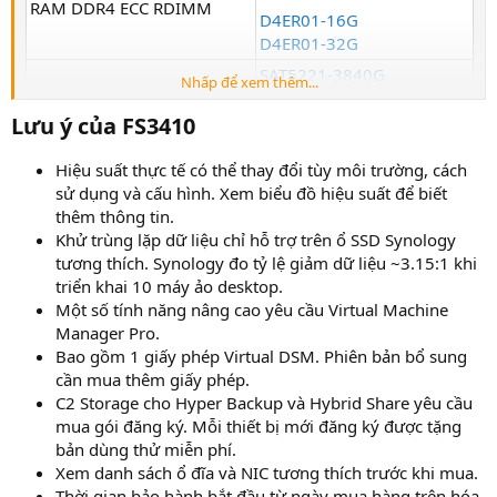
RAM DDR4 ECC RDIMM
D4ER01-16G
D4ER01-32G
SAT5221-3840G
Nhấp để xem thêm...
SAT5221-1920G
SAT5221-960G
Lưu ý của FS3410​
SAT5221-480G
Hiệu suất thực tế có thể thay đổi tùy môi trường, cách
SAT5220-3840G
sử dụng và cấu hình. Xem biểu đồ hiệu suất để biết
SAT5220-1920G
thêm thông tin.
SAT5220-960G
Khử trùng lặp dữ liệu chỉ hỗ trợ trên ổ SSD Synology
SAT5220-480G
tương thích. Synology đo tỷ lệ giảm dữ liệu ~3.15:1 khi
Ổ cứng 2.5" SATA SSD dòng
triển khai 10 máy ảo desktop.
Enterprise
SAT5210-7000G
Một số tính năng nâng cao yêu cầu Virtual Machine
SAT5210-3840G
Manager Pro.
SAT5210-1920G
Bao gồm 1 giấy phép Virtual DSM. Phiên bản bổ sung
SAT5210-960G
cần mua thêm giấy phép.
SAT5210-480G
C2 Storage cho Hyper Backup và Hybrid Share yêu cầu
mua gói đăng ký. Mỗi thiết bị mới đăng ký được tặng
SAT5200-3840G
bản dùng thử miễn phí.
SAT5200-1920G
Xem danh sách ổ đĩa và NIC tương thích trước khi mua.
SAT5200-960G
Thời gian bảo hành bắt đầu từ ngày mua hàng trên hóa