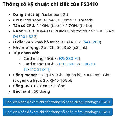
Thông số kỹ thuật chi tiết của FS3410​
Dạng thiết bị:
Rackmount 2U
CPU:
Intel Xeon D-1541, 8 Cores 16 Threads
Tần số CPU:
2.1GHz (base) / 2.7GHz (turbo)
RAM:
16GB DDR4 ECC RDIMM, hỗ trợ tối đa 128GB (4 x
D4ER01-32G
)
Ổ đĩa:
24 x khay hỗ trợ SSD SATA 2.5" (
SAT5200
)
Khe mở rộng:
2 x PCIe Gen3 x8 (x8 link)
Tùy chọn với:
Card mạng 25GbE (
E25G30-F2
)
Card mạng 10GbE (
E10G30-F2
/
E10G30-
T2
/
E10G18-T1
)
Cổng mạng:
1 x RJ-45 1GbE (quản lý), 4 x RJ-45 1GbE
(truyền dữ liệu), 2 x RJ-45 10GbE
Cổng USB 3.2 Gen 1:
2 cổng
Bảo hành:
60 tháng
Spoiler:
Nhấn để xem chi tiết thông số phần cứng Synology FS3410
Spoiler:
Nhấn để xem chi tiết thông số phần mềm Synology FS3410