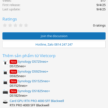
Views
517
First release
9/4/25
Last update
9/4/25
Ratings
0
0 ratings
.
0
0
Join the discussion
s
t
Hotline, Zalo 0814 247 247
a
r
(
Thêm sản phẩm từ Vietcorp
s
)
Synology DS725neo+
New
DS725neo+
Synology DS925neo+
New
DS925neo+
Synology DS1525neo+
New
DS1525neo+
Synology DS1825neo+
New
DS1825neo+
Card GPU RTX PRO 4000 SFF Blackwell
RTX PRO 4000 SFF Blackwell