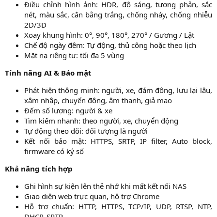
Điều chỉnh hình ảnh: HDR, độ sáng, tương phản, sắc
nét, màu sắc, cân bằng trắng, chống nháy, chống nhiễu
2D/3D​
Xoay khung hình: 0°, 90°, 180°, 270° / Gương / Lật​
Chế độ ngày đêm: Tự động, thủ công hoặc theo lịch​
Mặt nạ riêng tư: tối đa 5 vùng​
Tính năng AI & Bảo mật
Phát hiện thông minh: người, xe, đám đông, lưu lại lâu,
xâm nhập, chuyển động, âm thanh, giả mạo​
Đếm số lượng: người & xe​
Tìm kiếm nhanh: theo người, xe, chuyển động​
Tự động theo dõi: đối tượng là người​
Kết nối bảo mật: HTTPS, SRTP, IP filter, Auto block,
firmware có ký số​
Khả năng tích hợp
Ghi hình sự kiện lên thẻ nhớ khi mất kết nối NAS​
Giao diện web trực quan, hỗ trợ Chrome​
Hỗ trợ chuẩn: HTTP, HTTPS, TCP/IP, UDP, RTSP, NTP,
DHCP, SRTP...​