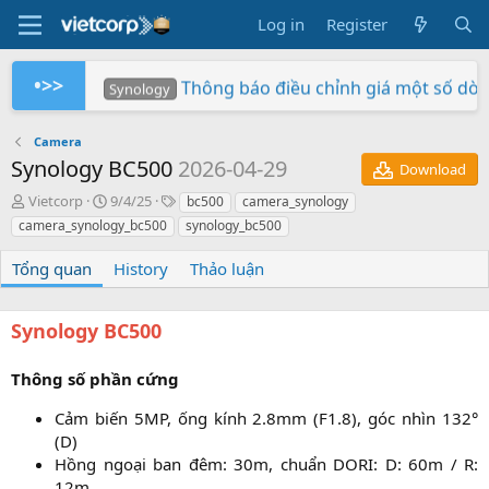
Log in
Register
•>>
Thông báo điều chỉnh giá một số dò
Synology
Tuần Lễ 0 Đồng Lợi Nhuận
Synology RS826+/RS826RP+ phiên bản 
Xây dựng hệ thống NAS RackStation 
Chứng nhận Synology cung cấp cho V
Các sản phẩm Synology Bee được hỗ t
Mua hàng ngay - Quay số may mắn - Rinh 
So sánh SNV3410-400G và SNV542
BeeStation tạo đám mây của riêng
Synology giành giải NAS tốt nhất
Synology
Synology
Vietcorp
Vietcorp
Synology
Vietcorp
Synology
Camera
Synology BC500
2026-04-29
Download
A
C
T
Vietcorp
9/4/25
bc500
camera_synology
u
r
a
camera_synology_bc500
synology_bc500
t
e
g
h
a
s
Tổng quan
History
Thảo luận
o
t
r
i
o
Synology BC500
n
d
a
Thông số phần cứng
t
e
Cảm biến 5MP, ống kính 2.8mm (F1.8), góc nhìn 132°
(D)​
Hồng ngoại ban đêm: 30m, chuẩn DORI: D: 60m / R:
12m​