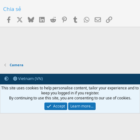
Chia sẻ
Facebook
X
Bluesky
LinkedIn
Reddit
Pinterest
Tumblr
WhatsApp
Email
Link
Camera
Vietnam (VN)
Terms and rules
Privacy policy
Help
Home
R
This site uses cookies to help personalise content, tailor your experience and to
S
keep you logged in if you register.
S
By continuing to use this site, you are consenting to our use of cookies.
Vietcorp.com
Synology
vCloudPoint
NComputing
Centerm
NAS Synology
Linh kiện Synology
Ổ cứng Synology
RAM Synology
Bộ mở rộng
Accept
Learn more...
NAS Synology
0
Car