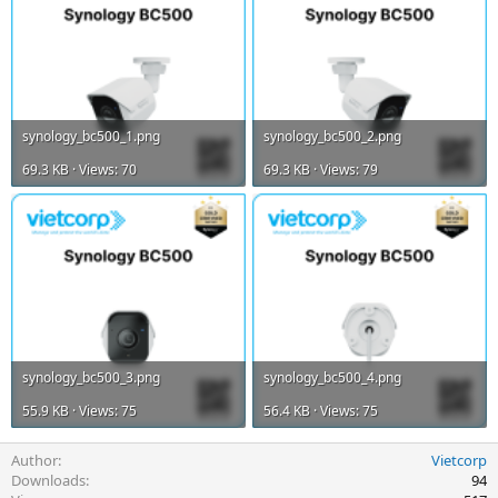
synology_bc500_1.png
synology_bc500_2.png
69.3 KB · Views: 70
69.3 KB · Views: 79
synology_bc500_3.png
synology_bc500_4.png
55.9 KB · Views: 75
56.4 KB · Views: 75
Author
Vietcorp
Downloads
94