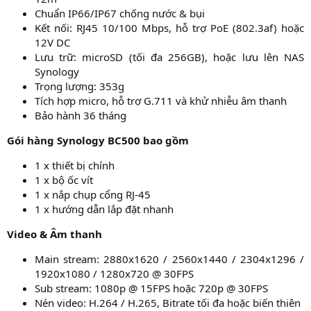
Chuẩn IP66/IP67 chống nước & bụi​
Kết nối: RJ45 10/100 Mbps, hỗ trợ PoE (802.3af) hoặc
12V DC​
Lưu trữ: microSD (tối đa 256GB), hoặc lưu lên NAS
Synology​
Trọng lượng: 353g​
Tích hợp micro, hỗ trợ G.711 và khử nhiễu âm thanh​
Bảo hành 36 tháng​
Gói hàng Synology BC500 bao gồm
1 x thiết bị chính
1 x bộ ốc vít
1 x nắp chụp cổng RJ-45
1 x hướng dẫn lắp đặt nhanh
Video & Âm thanh
Main stream: 2880x1620 / 2560x1440 / 2304x1296 /
1920x1080 / 1280x720 @ 30FPS​
Sub stream: 1080p @ 15FPS hoặc 720p @ 30FPS​
Nén video: H.264 / H.265, Bitrate tối đa hoặc biến thiên​