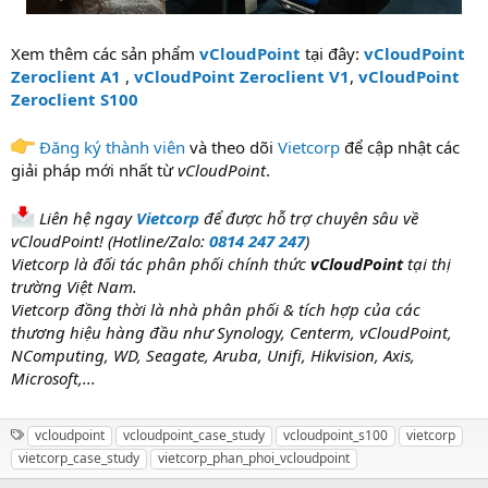
Xem thêm các sản phẩm
vCloudPoint
tại đây:
vCloudPoint
Zeroclient
A1
,
vCloudPoint Zeroclient
V1
,
vCloudPoint
Zeroclient
S100
Đăng ký thành viên
và theo dõi
Vietcorp
để cập nhật các
giải pháp mới nhất từ
vCloudPoint
.
Liên hệ ngay
Vietcorp
để được hỗ trợ chuyên sâu về
vCloudPoint! (Hotline/Zalo:
0814 247 247
)
Vietcorp là đối tác phân phối chính thức
vCloudPoint
tại thị
trường Việt Nam.
Vietcorp đồng thời là nhà phân phối & tích hợp của các
thương hiệu hàng đầu như Synology, Centerm, vCloudPoint,
NComputing, WD, Seagate, Aruba, Unifi, Hikvision, Axis,
Microsoft,...
T
vcloudpoint
vcloudpoint_case_study
vcloudpoint_s100
vietcorp
a
vietcorp_case_study
vietcorp_phan_phoi_vcloudpoint
g
s