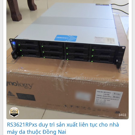
u
r
e
d
RS3621RPxs duy trì sản xuất liên tục cho nhà
máy da thuộc Đồng Nai