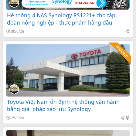
Hệ thống 4 NAS Synology RS1221+ cho tập
đoàn nông nghiệp - thực phẩm hàng đầu
30/6/26
FEATURED
Toyota Việt Nam ổn định hệ thống vận hành
bằng giải pháp sao lưu Synology
F
25/3/26
e
a
t