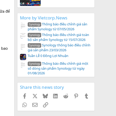
nữa để
More by Vietcorp.News
Thông báo điều chỉnh giá sản
Synology
phẩm Synology từ 07/05/2026
Thông báo điều chỉnh giá toàn
Synology
bộ sản phẩm Synology từ 15/07/2026
Synology thông báo điều chỉnh
Synology
g bao
giá sản phẩm 23/03/2026
Tuần Lễ 0 Đồng Lợi Nhuận
Thông báo điều chỉnh giá một
Synology
số dòng sản phẩm Synology từ ngày
01/08/2026
Share this news story
Facebook
X
Bluesky
LinkedIn
Reddit
Pinterest
Tumblr
WhatsApp
Email
Link