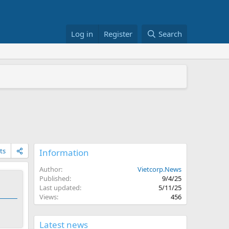
Log in
Register
Search
+/RS822RP+
026
ts
Information
Author
Vietcorp.News
Published
9/4/25
Last updated
5/11/25
Views
456
Latest news