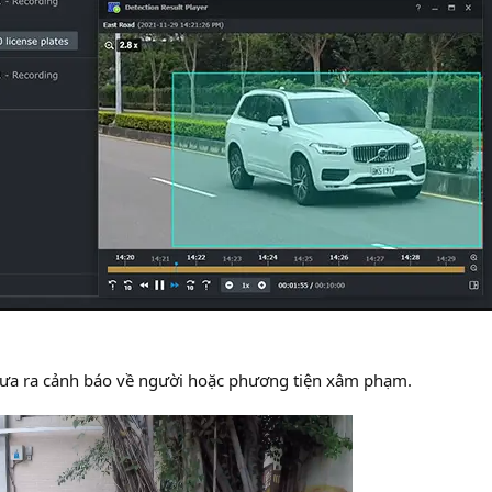
ể đưa ra cảnh báo về người hoặc phương tiện xâm phạm.