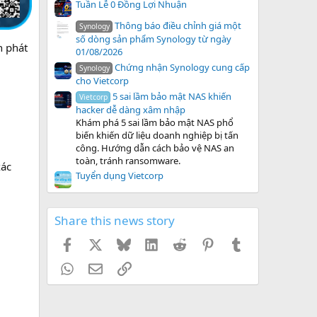
Tuần Lễ 0 Đồng Lợi Nhuận
Thông báo điều chỉnh giá một
Synology
số dòng sản phẩm Synology từ ngày
h phát
01/08/2026
Chứng nhận Synology cung cấp
Synology
cho Vietcorp
5 sai lầm bảo mật NAS khiến
Vietcorp
hacker dễ dàng xâm nhập
Khám phá 5 sai lầm bảo mật NAS phổ
biến khiến dữ liệu doanh nghiệp bị tấn
công. Hướng dẫn cách bảo vệ NAS an
toàn, tránh ransomware.
xác
Tuyển dụng Vietcorp
Share this news story
Facebook
X
Bluesky
LinkedIn
Reddit
Pinterest
Tumblr
WhatsApp
Email
Link