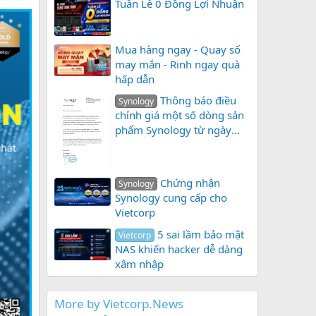
Tuần Lễ 0 Đồng Lợi Nhuận
Mua hàng ngay - Quay số
may mắn - Rinh ngay quà
hấp dẫn
Thông báo điều
Synology
chỉnh giá một số dòng sản
phẩm Synology từ ngày
01/08/2026
Chứng nhận
Synology
Synology cung cấp cho
Vietcorp
5 sai lầm bảo mật
Vietcorp
NAS khiến hacker dễ dàng
xâm nhập
More by Vietcorp.News