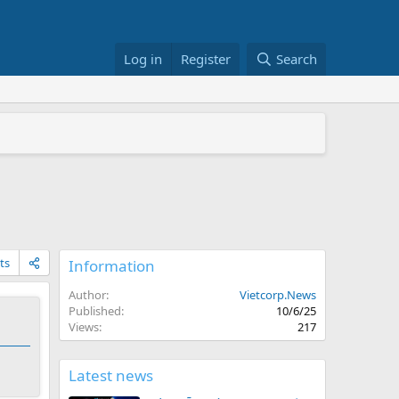
Log in
Register
Search
+/RS822RP+
026
ts
Information
Author
Vietcorp.News
Published
10/6/25
Views
217
Latest news