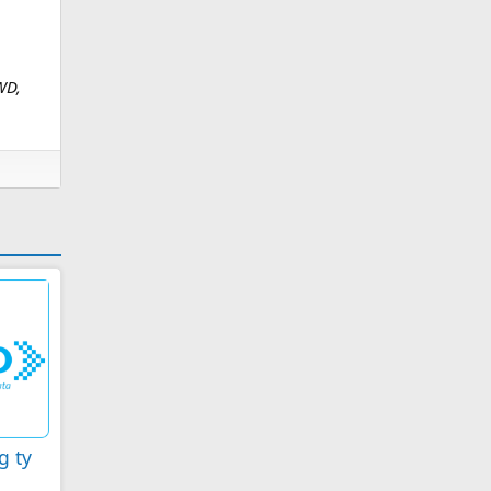
WD,
g ty