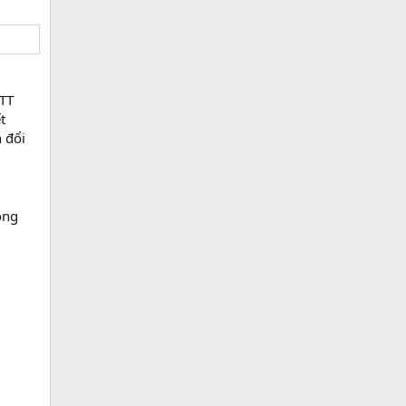
NTT
t
 đổi
òng