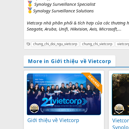
Synology Surveillance Specialist
Synology Surveillance Solutions
Vietcorp nhà phân phối & tích hợp của các thương
Seagate, Aruba, Unifi, Hikvision, Axis, Microsoft,...
T
chung_chi_doi_ngu_vietcorp
chung_chi_vietcorp
vietcor
a
g
s
More in Giới thiệu về Vietcorp
FEATURED
Giới thiệu về Vietcorp
Vietco
Synolo