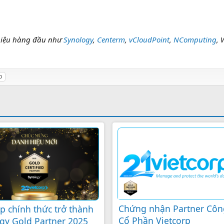
 hiệu hàng đầu như
Synology
,
Centerm
,
vCloudPoint
,
NComputing
, 
p
Chứng nhận Partner Côn
rp chính thức trở thành
Cổ Phần Vietcorp
gy Gold Partner 2025