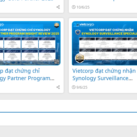
10/6/25
rp đạt chứng chỉ
Vietcorp đạt chứng nhận
gy Partner Program
Synology Surveillance
t Review 2025!
Specialist 2025
9/6/25