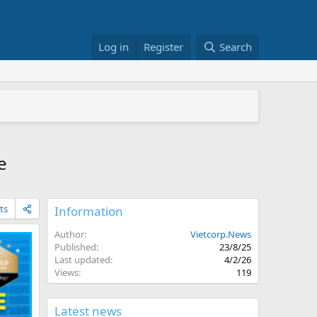
Log in
Register
Search
+/RS822RP+
026
e
ts
Information
Author
Vietcorp.News
Published
23/8/25
Last updated
4/2/26
Views
119
Latest news