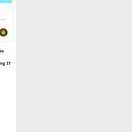
ảo
ng IT