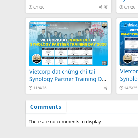
F
6/1/26
6/1/26
e
a
t
u
r
e
d
Vietco
Vietcorp đạt chứng chỉ tại
Synolo
Synology Partner Training Day
Insigh
2026
11/4/26
14/5/25
Comments
There are no comments to display