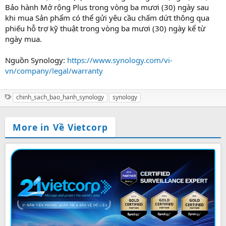
Bảo hành Mở rộng Plus trong vòng ba mươi (30) ngày sau
khi mua Sản phẩm có thể gửi yêu cầu chấm dứt thông qua
phiếu hỗ trợ kỹ thuật trong vòng ba mươi (30) ngày kể từ
ngày mua.
Nguồn Synology:
https://www.synology.com/vi-
vn/company/legal/warranty
T
chinh_sach_bao_hanh_synology
synology
a
g
s
More in Về Vietcorp