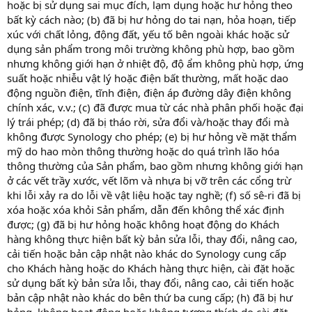
hoặc bị sử dụng sai mục đích, lạm dụng hoặc hư hỏng theo
bất kỳ cách nào; (b) đã bị hư hỏng do tai nạn, hỏa hoạn, tiếp
xúc với chất lỏng, động đất, yếu tố bên ngoài khác hoặc sử
dụng sản phẩm trong môi trường không phù hợp, bao gồm
nhưng không giới hạn ở nhiệt độ, độ ẩm không phù hợp, ứng
suất hoặc nhiễu vật lý hoặc điện bất thường, mất hoặc dao
động nguồn điện, tĩnh điện, điện áp đường dây điện không
chính xác, v.v.; (c) đã được mua từ các nhà phân phối hoặc đại
lý trái phép; (d) đã bị tháo rời, sửa đổi và/hoặc thay đổi mà
không được Synology cho phép; (e) bị hư hỏng về mặt thẩm
mỹ do hao mòn thông thường hoặc do quá trình lão hóa
thông thường của Sản phẩm, bao gồm nhưng không giới hạn
ở các vết trầy xước, vết lõm và nhựa bị vỡ trên các cổng trừ
khi lỗi xảy ra do lỗi về vật liệu hoặc tay nghề; (f) số sê-ri đã bị
xóa hoặc xóa khỏi Sản phẩm, dẫn đến không thể xác định
được; (g) đã bị hư hỏng hoặc không hoạt động do Khách
hàng không thực hiện bất kỳ bản sửa lỗi, thay đổi, nâng cao,
cải tiến hoặc bản cập nhật nào khác do Synology cung cấp
cho Khách hàng hoặc do Khách hàng thực hiện, cài đặt hoặc
sử dụng bất kỳ bản sửa lỗi, thay đổi, nâng cao, cải tiến hoặc
bản cập nhật nào khác do bên thứ ba cung cấp; (h) đã bị hư
hỏng, không hoạt động hoặc không tương thích do cài đặt