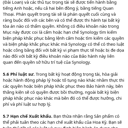
(Đài Loan) và các thủ tục trọng tài sẽ được tiến hành bằng
tiếng Anh hoặc, nếu cả hai bên đồng ý, bằng tiếng Quan
Thoại. Phán quyết trọng tài sẽ là phán quyết cuối cùng và
ràng buộc đối với các bên và có thể được thi hành tại bất kỳ
tòa án nào có thẩm quyền. Không có điều khoản nào trong
Mục này được coi là cấm hoặc hạn chế Synology tìm kiếm
biện pháp khắc phục bằng lệnh cấm hoặc tìm kiếm các quyền
và biện pháp khắc phục khác mà Synology có thể có theo luật
hoặc công bằng đối với bất kỳ vi phạm thực tế hoặc bị đe dọa
nào đối với bất kỳ điều khoản nào của Bảo hành này liên
quan đến quyền sở hữu trí tuệ của Synology.
5.6 Phí luật sư.
Trong bất kỳ hoạt động trọng tài, hòa giải
hoặc hành động pháp lý hoặc tố tụng nào khác nhằm thực thi
các quyền hoặc biện pháp khắc phục theo Bảo hành này, bên
thắng kiện sẽ có quyền được bồi thường, ngoài bất kỳ biện
pháp khắc phục nào khác mà bên đó có thể được hưởng, chi
phí và phí luật sư hợp lý.
5.7 Hạn chế Xuất khẩu.
Bạn thừa nhận rằng Sản phẩm có
thể phải tuân theo các hạn chế xuất khẩu của Hoa Kỳ. Bạn sẽ
tuân thủ tất cả các luật và quy định hiện hành áp dụng cho