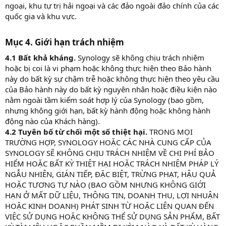
ngoại, khu tự trị hải ngoại và các đảo ngoài đảo chính của các
quốc gia và khu vực.
Mục 4. Giới hạn trách nhiệm​
4.1 Bất khả kháng.
Synology sẽ không chịu trách nhiệm
hoặc bị coi là vi phạm hoặc không thực hiện theo Bảo hành
này do bất kỳ sự chậm trễ hoặc không thực hiện theo yêu cầu
của Bảo hành này do bất kỳ nguyên nhân hoặc điều kiện nào
nằm ngoài tầm kiểm soát hợp lý của Synology (bao gồm,
nhưng không giới hạn, bất kỳ hành động hoặc không hành
động nào của Khách hàng).
4.2 Tuyên bố từ chối một số thiệt hại.
TRONG MỌI
TRƯỜNG HỢP, SYNOLOGY HOẶC CÁC NHÀ CUNG CẤP CỦA
SYNOLOGY SẼ KHÔNG CHỊU TRÁCH NHIỆM VỀ CHI PHÍ BẢO
HIỂM HOẶC BẤT KỲ THIỆT HẠI HOẶC TRÁCH NHIỆM PHÁP LÝ
NGẪU NHIÊN, GIÁN TIẾP, ĐẶC BIỆT, TRỪNG PHẠT, HẬU QUẢ
HOẶC TƯƠNG TỰ NÀO (BAO GỒM NHƯNG KHÔNG GIỚI
HẠN Ở MẤT DỮ LIỆU, THÔNG TIN, DOANH THU, LỢI NHUẬN
HOẶC KINH DOANH) PHÁT SINH TỪ HOẶC LIÊN QUAN ĐẾN
VIỆC SỬ DỤNG HOẶC KHÔNG THỂ SỬ DỤNG SẢN PHẨM, BẤT