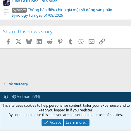
Tuần Lễ 0 Đồng Lợi Nhuận
Thông báo điều chỉnh giá một số dòng sản phẩm
Synology
Synology từ ngày 01/08/2026
Share this news story
Facebook
X
Bluesky
LinkedIn
Reddit
Pinterest
Tumblr
WhatsApp
Email
Link
Về Vietcorp
Vietnam (VN)
Terms and rules
Privacy policy
Help
Home
R
This site uses cookies to help personalise content, tailor your experience and to
S
keep you logged in if you register.
S
By continuing to use this site, you are consenting to our use of cookies.
Vietcorp.com
Synology
vCloudPoint
NComputing
Centerm
NAS Synology
Linh kiện Synology
Ổ cứng Synology
RAM Synology
Bộ mở rộng
Accept
Learn more...
NAS Synology