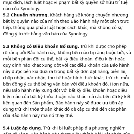
mục đích, lách luật hoặc vi phạm bất kỳ quyền sở hữu trí tuệ
nào của Synology.
5.2 Chuyển nhượng.
Khách hàng sẽ không chuyển nhượng
bất kỳ quyền nào của mình theo Bảo hành này một cách trực
tiếp, thông qua pháp luật hoặc cách khác, mà không có sự
đồng ý trước bằng văn bản của Synology.
5.3 Không có Điều khoản Bổ sung.
Trừ khi được cho phép
rõ ràng bởi Bảo hành này, không bên nào bị ràng buộc bởi, và
mỗi bên phản đối cụ thể, bất kỳ điều khoản, điều kiện hoặc
quy định nào khác xung đột với các điều khoản của Bảo hành
này được bên kia đưa ra trong bất kỳ đơn đặt hàng, biên lai,
chấp nhận, xác nhận, thư từ hoặc hình thức khác, trừ khi mỗi
bên đồng ý cụ thể bằng văn bản với điều khoản đó. Hơn nữa,
nếu Bảo hành này xung đột với bất kỳ điều khoản hoặc điều
kiện nào của bất kỳ thỏa thuận nào khác mà các bên đã ký kết
liên quan đến Sản phẩm, Bảo hành này sẽ được ưu tiên áp
dụng trừ khi thỏa thuận khác đó đề cập cụ thể đến các phần
của Bảo hành này mà nó thay thế.
5.4 Luật áp dụng.
Trừ khi bị luật pháp địa phương nghiêm
cấm rõ ràng, Bảo hành này được điều chỉnh bởi luật pháp của