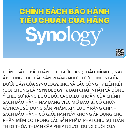
CHÍNH SÁCH BẢO HÀNH CÓ GIỚI HẠN ("
BẢO HÀNH
") NÀY
ÁP DỤNG CHO CÁC SẢN PHẨM (NHƯ ĐƯỢC ĐỊNH NGHĨA
DƯỚI ĐÂY) CỦA SYNOLOGY, INC. VÀ CÁC CÔNG TY LIÊN KẾT
(GỌI CHUNG LÀ "
SYNOLOGY
"). BẠN CHẤP NHẬN VÀ ĐỒNG
Ý CHỊU SỰ RÀNG BUỘC BỞI CÁC ĐIỀU KHOẢN CỦA CHÍNH
SÁCH BẢO HÀNH NÀY BẰNG VIỆC MỞ BAO BÌ CÓ CHỨA
VÀ/HOẶC SỬ DỤNG SẢN PHẨM. XIN LƯU Ý RẰNG CHÍNH
SÁCH BẢO HÀNH CÓ GIỚI HẠN NÀY KHÔNG ÁP DỤNG CHO
PHẦN MỀM CÓ TRONG CÁC SẢN PHẨM PHẢI CHỊU SỰ TUÂN
THEO THỎA THUẬN CẤP PHÉP NGƯỜI DÙNG CUỐI CỦA