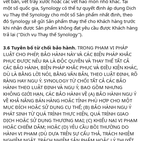
vết bẩn, vết trầy xước hoặc các vết hao mòn nhỏ khác. Tại
dụng sẽ bị hủy sau khi Synology nhận được Sản phẩm không phù
hợp do Khách hàng trả lại. Nếu Khách hàng không trả lại Sản phẩm
một số quốc gia, Synology có thể tự quyết định áp dụng Dịch
không phù hợp trong vòng hai mươi tám (28) ngày dương lịch,
vụ Thay thế Synology cho một số Sản phẩm nhất định, theo
Synology có quyền thu toàn bộ tiền bảo đảm từ thẻ tín dụng của
đó Synology sẽ gửi Sản phẩm thay thế cho Khách hàng trước
Khách hàng và vô hiệu hóa tất cả các dịch vụ liên quan đến số sê-ri
khi nhận được Sản phẩm không đạt yêu cầu được Khách hàng
của Sản phẩm không phù hợp và việc thay thế. Ngoài ra, Synology
trả lại ("Dịch vụ Thay thế Synology").
có quyền từ chối cung cấp bất kỳ hỗ trợ kỹ thuật liên quan nào
trong tương lai. Các biện pháp nêu trên sẽ không ảnh hưởng đến
các quyền hợp pháp của Synology phát sinh từ đó.
3.6 Tuyên bố từ chối bảo hành.
TRONG PHẠM VI PHÁP
LUẬT CHO PHÉP, BẢO HÀNH NÀY VÀ CÁC BIỆN PHÁP KHẮC
PHỤC ĐƯỢC NÊU RA LÀ ĐỘC QUYỀN VÀ THAY THẾ TẤT CẢ
CÁC BẢO HÀNH, BIỆN PHÁP KHẮC PHỤC VÀ ĐIỀU KIỆN KHÁC,
DÙ LÀ BẰNG LỜI NÓI, BẰNG VĂN BẢN, THEO LUẬT ĐỊNH, RÕ
RÀNG HAY NGỤ Ý. SYNOLOGY TỪ CHỐI TẤT CẢ CÁC BẢO
HÀNH THEO LUẬT ĐỊNH VÀ NGỤ Ý, BAO GỒM NHƯNG
KHÔNG GIỚI HẠN, CÁC BẢO HÀNH VỀ (A) BẢO HÀNH NGỤ Ý
VỀ KHẢ NĂNG BÁN HÀNG HOẶC TÍNH PHÙ HỢP CHO MỘT
MỤC ĐÍCH HOẶC SỬ DỤNG CỤ THỂ; (B) BẢO HÀNH NGỤ Ý
PHÁT SINH TỪ QUÁ TRÌNH THỰC HIỆN, QUÁ TRÌNH GIAO
DỊCH HOẶC SỬ DỤNG THƯƠNG MẠI; (C) KHIẾU NẠI VI PHẠM
HOẶC CHIẾM DÂM; HOẶC (D) YÊU CẦU BỒI THƯỜNG DO
HÀNH VI PHẠM (DÙ DỰA TRÊN SỰ CẨU THẢ, TRÁCH NHIỆM
NGHIÊM NGẶT, TRÁCH NHIỆM SẢN PHẨM HOẶC LÝ THUYẾT