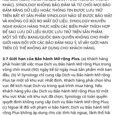
KHÁC). SYNOLOGY KHÔNG BẢO ĐẢM VÀ TỪ CHỐI MỌI BẢO
ĐẢM RẰNG DỮ LIỆU HOẶC THÔNG TIN ĐƯỢC LƯU TRỮ
TRÊN BẤT KỲ SẢN PHẨM SYNOLOGY NÀO SẼ ĐƯỢC BẢO MẬT
VÀ KHÔNG CÓ RỦI RO MẤT DỮ LIỆU. SYNOLOGY KHUYẾN
NGHỊ KHÁCH HÀNG THỰC HIỆN CÁC BIỆN PHÁP THÍCH HỢP
ĐỂ SAO LƯU DỮ LIỆU ĐƯỢC LƯU TRỮ TRÊN SẢN PHẨM.
MỘT SỐ TIỂU BANG/QUỐC BAN QUYỀN KHÔNG CHO PHÉP
GIỚI HẠN ĐỐI VỚI CÁC BẢO ĐẢM NGỤ Ý, VÌ VẬY GIỚI HẠN
TRÊN CÓ THỂ KHÔNG ÁP DỤNG CHO KHÁCH HÀNG.
3.7 Giới hạn của Bảo hành Mở rộng Plus.
(a) Khách hàng
phải hoàn tất việc mua Dịch vụ Bảo hành Mở rộng Plus trong
vòng chín mươi (90) ngày kể từ ngày mua Sản phẩm mới ban
đầu. (b) Vì Synology chỉ cung cấp Dịch vụ Bảo hành Mở rộng
Plus tại một số khu vực nhất định, Khách hàng phải chọn khu
vực để kích hoạt Dịch vụ trong quá trình mua hàng. Nếu
Khách hàng yêu cầu Dịch vụ Bảo hành Mở rộng Plus từ một
khu vực khác với khu vực đã chọn, Synology có toàn quyền
quyết định không cung cấp Dịch vụ Bảo hành Mở rộng Plus;
(c) Ngoại lệ đối với phạm vi bảo hành: Dịch vụ Bảo hành Mở
rộng Plus không áp dụng cho các tỉnh hải ngoại, lãnh thổ hải