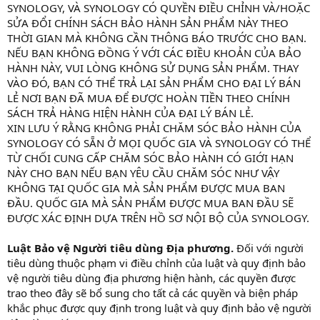
SYNOLOGY, VÀ SYNOLOGY CÓ QUYỀN ĐIỀU CHỈNH VÀ/HOẶC
SỬA ĐỔI CHÍNH SÁCH BẢO HÀNH SẢN PHẨM NÀY THEO
THỜI GIAN MÀ KHÔNG CẦN THÔNG BÁO TRƯỚC CHO BẠN.
NẾU BẠN KHÔNG ĐỒNG Ý VỚI CÁC ĐIỀU KHOẢN CỦA BẢO
HÀNH NÀY, VUI LÒNG KHÔNG SỬ DỤNG SẢN PHẨM. THAY
VÀO ĐÓ, BẠN CÓ THỂ TRẢ LẠI SẢN PHẨM CHO ĐẠI LÝ BÁN
LẺ NƠI BẠN ĐÃ MUA ĐỂ ĐƯỢC HOÀN TIỀN THEO CHÍNH
SÁCH TRẢ HÀNG HIỆN HÀNH CỦA ĐẠI LÝ BÁN LẺ.
XIN LƯU Ý RẰNG KHÔNG PHẢI CHĂM SÓC BẢO HÀNH CỦA
SYNOLOGY CÓ SẴN Ở MỌI QUỐC GIA VÀ SYNOLOGY CÓ THỂ
TỪ CHỐI CUNG CẤP CHĂM SÓC BẢO HÀNH CÓ GIỚI HẠN
NÀY CHO BẠN NẾU BẠN YÊU CẦU CHĂM SÓC NHƯ VẬY
KHÔNG TẠI QUỐC GIA MÀ SẢN PHẨM ĐƯỢC MUA BAN
ĐẦU. QUỐC GIA MÀ SẢN PHẨM ĐƯỢC MUA BAN ĐẦU SẼ
ĐƯỢC XÁC ĐỊNH DỰA TRÊN HỒ SƠ NỘI BỘ CỦA SYNOLOGY.
Luật Bảo vệ Người tiêu dùng Địa phương.
Đối với người
tiêu dùng thuộc phạm vi điều chỉnh của luật và quy định bảo
vệ người tiêu dùng địa phương hiện hành, các quyền được
trao theo đây sẽ bổ sung cho tất cả các quyền và biện pháp
khắc phục được quy định trong luật và quy định bảo vệ người