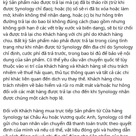
kỳ Sản phẩm nào được trả lại mà (a) đã bị tháo rời (trừ khi
được Synology chỉ đạo); hoặc (b) số sê-ri đã bị xóa hoặc làm
mờ, khiến không thể nhận dạng, hoặc (c) bị hư hỏng trên
đường trả lại do bao bì không đúng cách (bao gồm nhưng
không giới hạn ở các vết trầy xước và biến dạng), sẽ bị từ chối
và được trả lại cho Khách hàng với chi phí do Khách hàng
chịu. Bất kỳ Sản phẩm nào phải được trả lại trong cùng tình
trạng như khi nhận được từ Synology đến địa chỉ do Synology
chỉ định, cước phí đã trả trước, trong bao bì đủ để bảo vệ nội
dung của sản phẩm. Có thể yêu cầu vận chuyển quốc tế tùy
thuộc vào vị trí của Khách hàng và Khách hàng sẽ chịu trách
nhiệm về thuế hải quan, thủ tục thông quan và tất cả các chi
phí khác liên quan đến dịch vụ thay thế. Khách hàng chịu
trách nhiệm về bảo hiểm và rủi ro mất mát và/hoặc hư hỏng
đối với các mặt hàng được trả lại cho đến khi Synology nhận
được chúng một cách hợp lệ.
Đối với Khách hàng mua trực tiếp Sản phẩm từ Cửa hàng
Synology tại Châu Âu hoặc Vương quốc Anh, Synology có thể
gửi cho bạn nhãn vận chuyển đã thanh toán trước theo quyết
định của mình và nếu có thể, vật liệu đóng gói và hướng dẫn
về cách đóng gói và ghi địa chỉ đúng cho Sản phẩm của bạn.