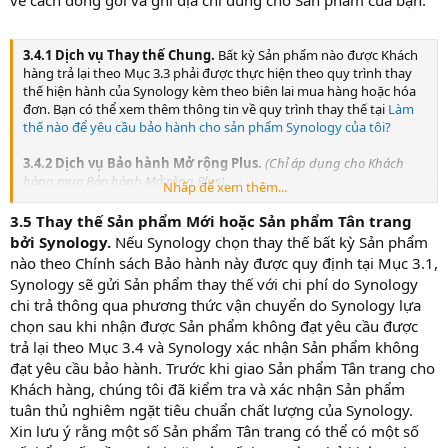
3.4.1 Dịch vụ Thay thế Chung.
Bất kỳ Sản phẩm nào được Khách
hàng trả lại theo Mục 3.3 phải được thực hiện theo quy trình thay
thế hiện hành của Synology kèm theo biên lai mua hàng hoặc hóa
đơn. Bạn có thể xem thêm thông tin về quy trình thay thế tại
Làm
thế nào để yêu cầu bảo hành cho sản phẩm Synology của tôi?
3.4.2 Dịch vụ Bảo hành Mở rộng Plus.
(Chỉ áp dụng cho Khách
hàng mua Bảo hành Mở rộng Plus)
Nhấp để xem thêm...
(a) Dịch vụ
Thay thế Trực tiếp Tiêu chuẩn
: Đối với dịch vụ Thay
thế Trực tiếp Tiêu chuẩn, Khách hàng phải trả lại Sản phẩm không
3.5 Thay thế Sản phẩm Mới hoặc Sản phẩm Tân trang
phù hợp được Synology công nhận đến trung tâm dịch vụ trả hàng
bởi Synology.
Nếu Synology chọn thay thế bất kỳ Sản phẩm
được chỉ định theo chi phí của Khách hàng trước. Sản phẩm thay
nào theo Chính sách Bảo hành này được quy định tại Mục 3.1,
thế sẽ không được vận chuyển cho đến khi Sản phẩm không phù
Synology sẽ gửi Sản phẩm thay thế với chi phí do Synology
hợp được nhận tại trung tâm dịch vụ trả hàng được chỉ định của
chi trả thông qua phương thức vận chuyển do Synology lựa
Synology. (b) Dịch vụ
Thay thế Trực tiếp Nâng cao
: Đối với dịch
chọn sau khi nhận được Sản phẩm không đạt yêu cầu được
vụ Thay thế Trực tiếp Nâng cao, Synology sẽ gửi Sản phẩm thay thế
đến địa chỉ do Khách hàng chỉ định trước khi Khách hàng trả lại Sản
trả lại theo Mục 3.4 và Synology xác nhận Sản phẩm không
phẩm không phù hợp. Khách hàng phải trả lại Sản phẩm không
đạt yêu cầu bảo hành. Trước khi giao Sản phẩm Tân trang cho
phù hợp được Synology công nhận đến trung tâm dịch vụ trả hàng
Khách hàng, chúng tôi đã kiểm tra và xác nhận Sản phẩm
tương ứng theo chi phí của Khách hàng trong vòng hai mươi tám
tuân thủ nghiêm ngặt tiêu chuẩn chất lượng của Synology.
(28) ngày dương lịch kể từ ngày đơn đăng ký thành công và phải
Xin lưu ý rằng một số Sản phẩm Tân trang có thể có một số
cung cấp ủy quyền thẻ tín dụng để làm bảo đảm. Ủy quyền thẻ tín