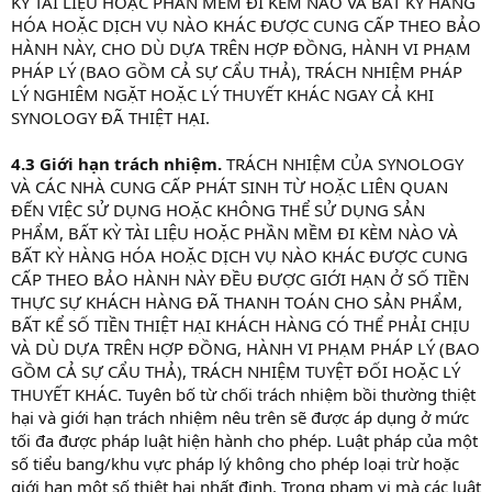
KỲ TÀI LIỆU HOẶC PHẦN MỀM ĐI KÈM NÀO VÀ BẤT KỲ HÀNG
HÓA HOẶC DỊCH VỤ NÀO KHÁC ĐƯỢC CUNG CẤP THEO BẢO
HÀNH NÀY, CHO DÙ DỰA TRÊN HỢP ĐỒNG, HÀNH VI PHẠM
PHÁP LÝ (BAO GỒM CẢ SỰ CẨU THẢ), TRÁCH NHIỆM PHÁP
LÝ NGHIÊM NGẶT HOẶC LÝ THUYẾT KHÁC NGAY CẢ KHI
SYNOLOGY ĐÃ THIỆT HẠI.
4.3 Giới hạn trách nhiệm.
TRÁCH NHIỆM CỦA SYNOLOGY
VÀ CÁC NHÀ CUNG CẤP PHÁT SINH TỪ HOẶC LIÊN QUAN
ĐẾN VIỆC SỬ DỤNG HOẶC KHÔNG THỂ SỬ DỤNG SẢN
PHẨM, BẤT KỲ TÀI LIỆU HOẶC PHẦN MỀM ĐI KÈM NÀO VÀ
BẤT KỲ HÀNG HÓA HOẶC DỊCH VỤ NÀO KHÁC ĐƯỢC CUNG
CẤP THEO BẢO HÀNH NÀY ĐỀU ĐƯỢC GIỚI HẠN Ở SỐ TIỀN
THỰC SỰ KHÁCH HÀNG ĐÃ THANH TOÁN CHO SẢN PHẨM,
BẤT KỂ SỐ TIỀN THIỆT HẠI KHÁCH HÀNG CÓ THỂ PHẢI CHỊU
VÀ DÙ DỰA TRÊN HỢP ĐỒNG, HÀNH VI PHẠM PHÁP LÝ (BAO
GỒM CẢ SỰ CẨU THẢ), TRÁCH NHIỆM TUYỆT ĐỐI HOẶC LÝ
THUYẾT KHÁC. Tuyên bố từ chối trách nhiệm bồi thường thiệt
hại và giới hạn trách nhiệm nêu trên sẽ được áp dụng ở mức
tối đa được pháp luật hiện hành cho phép. Luật pháp của một
số tiểu bang/khu vực pháp lý không cho phép loại trừ hoặc
giới hạn một số thiệt hại nhất định. Trong phạm vi mà các luật