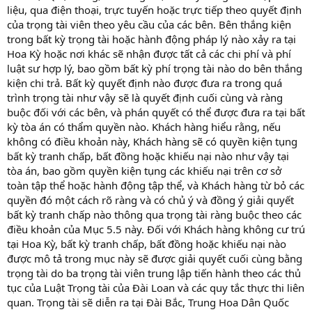
liệu, qua điện thoại, trực tuyến hoặc trực tiếp theo quyết định
của trọng tài viên theo yêu cầu của các bên. Bên thắng kiện
trong bất kỳ trọng tài hoặc hành động pháp lý nào xảy ra tại
Hoa Kỳ hoặc nơi khác sẽ nhận được tất cả các chi phí và phí
luật sư hợp lý, bao gồm bất kỳ phí trọng tài nào do bên thắng
kiện chi trả. Bất kỳ quyết định nào được đưa ra trong quá
trình trọng tài như vậy sẽ là quyết định cuối cùng và ràng
buộc đối với các bên, và phán quyết có thể được đưa ra tại bất
kỳ tòa án có thẩm quyền nào. Khách hàng hiểu rằng, nếu
không có điều khoản này, Khách hàng sẽ có quyền kiện tụng
bất kỳ tranh chấp, bất đồng hoặc khiếu nại nào như vậy tại
tòa án, bao gồm quyền kiện tụng các khiếu nại trên cơ sở
toàn tập thể hoặc hành động tập thể, và Khách hàng từ bỏ các
quyền đó một cách rõ ràng và có chủ ý và đồng ý giải quyết
bất kỳ tranh chấp nào thông qua trọng tài ràng buộc theo các
điều khoản của Mục 5.5 này. Đối với Khách hàng không cư trú
tại Hoa Kỳ, bất kỳ tranh chấp, bất đồng hoặc khiếu nại nào
được mô tả trong mục này sẽ được giải quyết cuối cùng bằng
trọng tài do ba trọng tài viên trung lập tiến hành theo các thủ
tục của Luật Trọng tài của Đài Loan và các quy tắc thực thi liên
quan. Trọng tài sẽ diễn ra tại Đài Bắc, Trung Hoa Dân Quốc