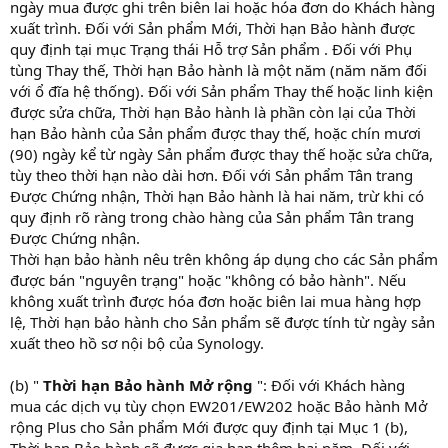
ngày mua được ghi trên biên lai hoặc hóa đơn do Khách hàng
xuất trình. Đối với Sản phẩm Mới, Thời hạn Bảo hành được
quy định tại mục Trạng thái Hỗ trợ Sản phẩm . Đối với Phụ
tùng Thay thế, Thời hạn Bảo hành là một năm (năm năm đối
với ổ đĩa hệ thống). Đối với Sản phẩm Thay thế hoặc linh kiện
được sửa chữa, Thời hạn Bảo hành là phần còn lại của Thời
hạn Bảo hành của Sản phẩm được thay thế, hoặc chín mươi
(90) ngày kể từ ngày Sản phẩm được thay thế hoặc sửa chữa,
tùy theo thời hạn nào dài hơn. Đối với Sản phẩm Tân trang
Được Chứng nhận, Thời hạn Bảo hành là hai năm, trừ khi có
quy định rõ ràng trong chào hàng của Sản phẩm Tân trang
Được Chứng nhận.
Thời hạn bảo hành nêu trên không áp dụng cho các Sản phẩm
được bán "nguyên trạng" hoặc "không có bảo hành". Nếu
không xuất trình được hóa đơn hoặc biên lai mua hàng hợp
lệ, Thời hạn bảo hành cho Sản phẩm sẽ được tính từ ngày sản
xuất theo hồ sơ nội bộ của Synology.
(b) "
Thời hạn Bảo hành Mở rộng
": Đối với Khách hàng
mua các dịch vụ tùy chọn EW201/EW202 hoặc Bảo hành Mở
rộng Plus cho Sản phẩm Mới được quy định tại Mục 1 (b),
Thời hạn Bảo hành sẽ được gia hạn thêm hai năm. Đối với