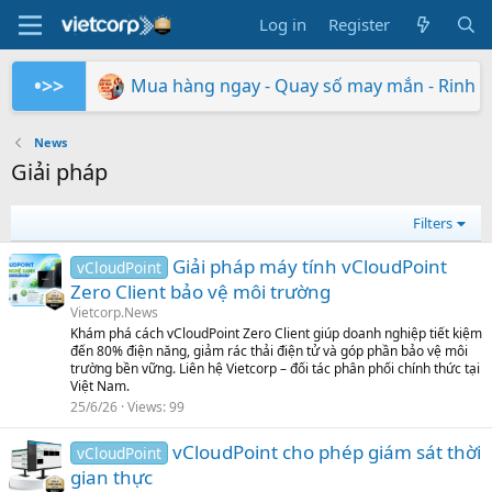
Log in
Register
•>>
Mua hàng ngay - Quay số may mắn - Rinh 
Synology RS826+/RS826RP+ phiên bản 
Xây dựng hệ thống NAS RackStation 
Thông báo điều chỉnh giá một số dò
Chứng nhận Synology cung cấp cho V
Các sản phẩm Synology Bee được hỗ t
So sánh SNV3410-400G và SNV542
BeeStation tạo đám mây của riêng
Synology giành giải NAS tốt nhất
3 tính năng BaaS & DRaaS mà MSP
Synology
Synology
Synology
Vietcorp
Vietcorp
Synology
Vietcorp
Synology
Synology
News
Giải pháp
Filters
Giải pháp máy tính vCloudPoint
vCloudPoint
Zero Client bảo vệ môi trường
Vietcorp.News
Khám phá cách vCloudPoint Zero Client giúp doanh nghiệp tiết kiệm
đến 80% điện năng, giảm rác thải điện tử và góp phần bảo vệ môi
trường bền vững. Liên hệ Vietcorp – đối tác phân phối chính thức tại
Việt Nam.
25/6/26
Views
99
vCloudPoint cho phép giám sát thời
vCloudPoint
gian thực