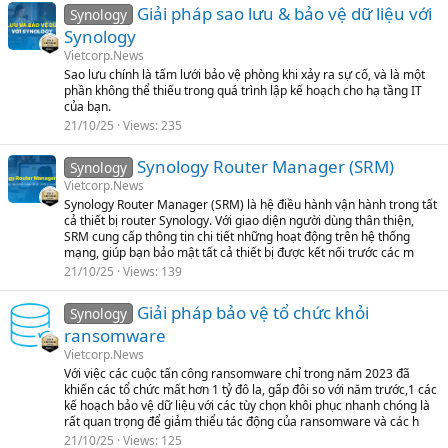
Giải pháp sao lưu & bảo vệ dữ liệu với
Synology
Synology
Vietcorp.News
Sao lưu chính là tấm lưới bảo vệ phòng khi xảy ra sự cố, và là một
phần không thể thiếu trong quá trình lập kế hoạch cho hạ tầng IT
của bạn.
21/10/25
Views
235
Synology Router Manager (SRM)
Synology
Vietcorp.News
Synology Router Manager (SRM) là hệ điều hành vận hành trong tất
cả thiết bị router Synology. Với giao diện người dùng thân thiện,
SRM cung cấp thông tin chi tiết những hoạt động trên hệ thống
mạng, giúp bạn bảo mật tất cả thiết bị được kết nối trước các m
21/10/25
Views
139
Giải pháp bảo vệ tổ chức khỏi
Synology
ransomware
Vietcorp.News
Với việc các cuộc tấn công ransomware chỉ trong năm 2023 đã
khiến các tổ chức mất hơn 1 tỷ đô la, gấp đôi so với năm trước,1 các
kế hoạch bảo vệ dữ liệu với các tùy chọn khôi phục nhanh chóng là
rất quan trọng để giảm thiểu tác động của ransomware và các h
21/10/25
Views
125