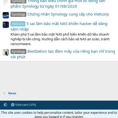
Thông báo điều chỉnh giá một số dòng sản
Synology
phẩm Synology từ ngày 01/08/2026
Chứng nhận Synology cung cấp cho Vietcorp
Synology
5 sai lầm bảo mật NAS khiến hacker dễ dàng
Vietcorp
xâm nhập
Khám phá 5 sai lầm bảo mật NAS phổ biến khiến dữ liệu doanh
nghiệp bị tấn công. Hướng dẫn cách bảo vệ NAS an toàn, tránh
ransomware.
BeeStation tạo đám mây của riêng bạn chỉ trong
Synology
vài phút
News
Vietnam (VN)
Terms and rules
Privacy policy
Help
Home
R
This site uses cookies to help personalise content, tailor your experience and to
S
keep you logged in if you register.