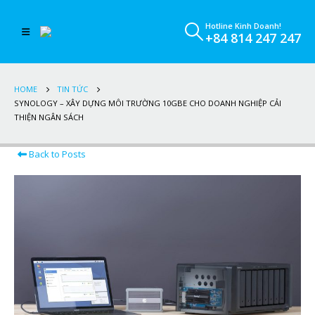
Hotline Kinh Doanh!
+84 814 247 247
HOME
TIN TỨC
SYNOLOGY – XÂY DỰNG MÔI TRƯỜNG 10GBE CHO DOANH NGHIỆP CẢI
THIỆN NGÂN SÁCH
Back to Posts