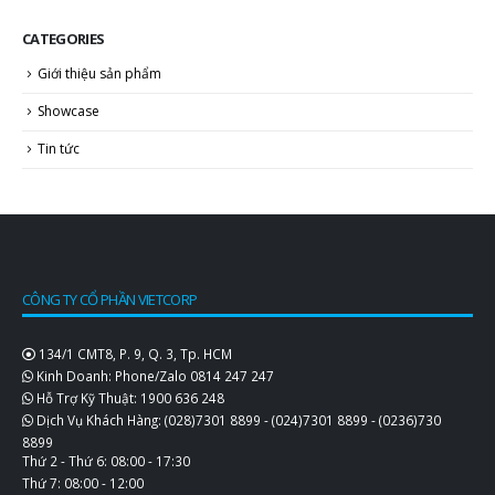
CATEGORIES
Giới thiệu sản phẩm
Showcase
Tin tức
CÔNG TY CỔ PHẦN VIETCORP
134/1 CMT8, P. 9, Q. 3, Tp. HCM
Kinh Doanh: Phone/Zalo
0814 247 247
Hỗ Trợ Kỹ Thuật:
1900 636 248
Dịch Vụ Khách Hàng:
(028)7301 8899
-
(024)7301 8899
-
(0236)730
8899
Thứ 2 - Thứ 6: 08:00 - 17:30
Thứ 7: 08:00 - 12:00