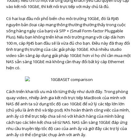
10GbE). Nếu chỉ có một vài ứng dụng khách yêu cầu quyền truy cập
vào kết nối 10GbE, thì kết nối trực tiếp với máy chủ là đủ.
Có hai loại đầu nối phổ biến cho môi trường 10GbE, đó là RJ45
nguyên bản (loại cáp mạng thông thường thường thấy trong cuộc
sống hàng ngày của bạn) và SFP + (Small Form-factor Pluggable
Plus). Nếu bạn không triển khai môi trường mạng với cáp dài hơn
100 m, cáp RJ45 ban đầu sẽ là vừa đủ cho bạn. Điều này đã thay đổi
tình trạng thị trường của các giải pháp 10GbE. Khá nhiều studio
video sẵn sàng áp dụng giải pháp 10GbE hơn vì họ chỉ cần mua một
NAS sẵn sàng 10GbE mà không cần thay đổi bất kỳ cáp Ethernet
hiện có.
Cách triển khai tối ưu mà tôi từng thấy như dưới đây. Trong phòng
quay video, nhiếp ảnh gia kết nối trực tiếp MacBook của mình với
NAS để anh ta sử dụng tốc độ cao 10GbE để xử lý các tệp lớn lớn
(chủ yếu là ảnh thô và tệp psd). Khi hoàn thành công việc của mình,
anh ấy có thể trực tiếp chia sẻ nó với khách hàng của mình bằng
cách tạo các liên kết chia sẻ từ NAS. NAS sẵn sàng 10GbE đáp ứng
nhu cầu truyền tệp tốc độ cao của anh ấy và giờ đây các trợ lý của
anh ấy có thể cộng tác chụp ảnh với anh ấy.