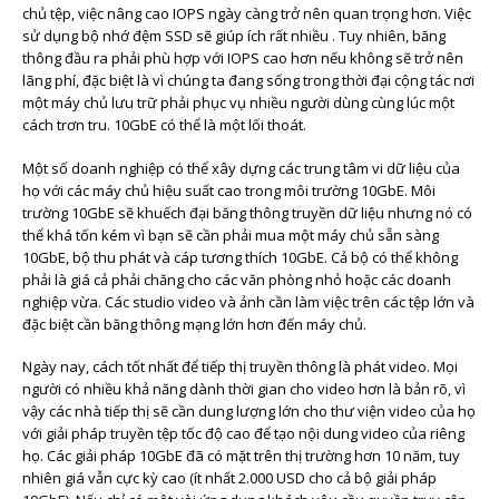
chủ tệp, việc nâng cao IOPS ngày càng trở nên quan trọng hơn.
Việc
sử dụng bộ nhớ đệm SSD sẽ giúp ích rất nhiều . Tuy nhiên, băng
thông đầu ra phải phù hợp với IOPS cao hơn nếu không sẽ trở nên
lãng phí, đặc biệt là vì chúng ta đang sống trong thời đại cộng tác nơi
một máy chủ lưu trữ phải phục vụ nhiều người dùng cùng lúc một
cách trơn tru. 10GbE có thể là một lối thoát.
Một số doanh nghiệp có thể xây dựng các trung tâm vi dữ liệu của
họ với các máy chủ hiệu suất cao trong môi trường 10GbE. Môi
trường 10GbE sẽ khuếch đại băng thông truyền dữ liệu nhưng nó có
thể khá tốn kém vì bạn sẽ cần phải mua một máy chủ sẵn sàng
10GbE, bộ thu phát và cáp tương thích 10GbE. Cả bộ có thể không
phải là giá cả phải chăng cho các văn phòng nhỏ hoặc các doanh
nghiệp vừa. Các studio video và ảnh cần làm việc trên các tệp lớn và
đặc biệt cần băng thông mạng lớn hơn đến máy chủ.
Ngày nay, cách tốt nhất để tiếp thị truyền thông là phát video. Mọi
người có nhiều khả năng dành thời gian cho video hơn là bản rõ, vì
vậy các nhà tiếp thị sẽ cần dung lượng lớn cho thư viện video của họ
với giải pháp truyền tệp tốc độ cao để tạo nội dung video của riêng
họ. Các giải pháp 10GbE đã có mặt trên thị trường hơn 10 năm, tuy
nhiên giá vẫn cực kỳ cao (ít nhất 2.000 USD cho cả bộ giải pháp