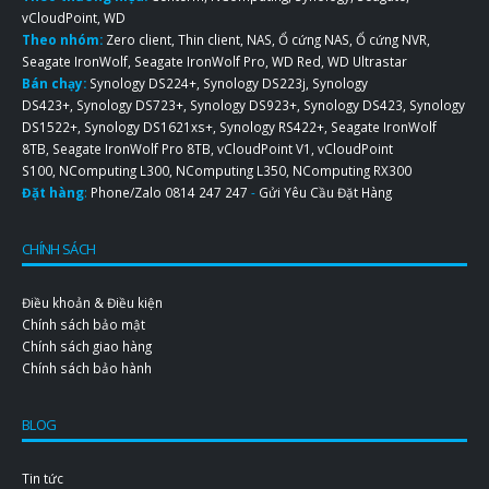
vCloudPoint
,
WD
Theo nhóm:
Zero client
,
Thin client
,
NAS
,
Ổ cứng NAS
,
Ổ cứng NVR
,
Seagate IronWolf
,
Seagate IronWolf Pro
,
WD Red
,
WD Ultrastar
Bán chạy:
Synology DS224+
,
Synology DS223j
,
Synology
DS423+
,
Synology DS723+
,
Synology DS923+
,
Synology DS423
,
Synology
DS1522+
,
Synology DS1621xs+
,
Synology RS422+
,
Seagate IronWolf
8TB
,
Seagate IronWolf Pro 8TB
,
vCloudPoint V1
,
vCloudPoint
S100
,
NComputing L300
,
NComputing L350
,
NComputing RX300
Đặt hàng
:
Phone/Zalo
0814 247 247
-
Gửi Yêu Cầu Đặt Hàng
CHÍNH SÁCH
Điều khoản & Điều kiện
Chính sách bảo mật
Chính sách giao hàng
Chính sách bảo hành
BLOG
Tin tức