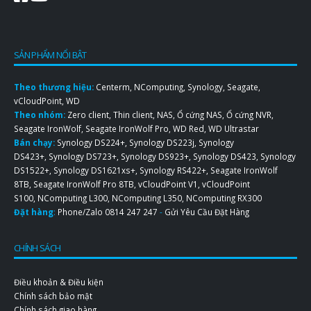
SẢN PHẨM NỔI BẬT
Theo thương hiệu:
Centerm
,
NComputing
,
Synology
,
Seagate
,
vCloudPoint
,
WD
Theo nhóm:
Zero client
,
Thin client
,
NAS
,
Ổ cứng NAS
,
Ổ cứng NVR
,
Seagate IronWolf
,
Seagate IronWolf Pro
,
WD Red
,
WD Ultrastar
Bán chạy:
Synology DS224+
,
Synology DS223j
,
Synology
DS423+
,
Synology DS723+
,
Synology DS923+
,
Synology DS423
,
Synology
DS1522+
,
Synology DS1621xs+
,
Synology RS422+
,
Seagate IronWolf
8TB
,
Seagate IronWolf Pro 8TB
,
vCloudPoint V1
,
vCloudPoint
S100
,
NComputing L300
,
NComputing L350
,
NComputing RX300
Đặt hàng
:
Phone/Zalo
0814 247 247
-
Gửi Yêu Cầu Đặt Hàng
CHÍNH SÁCH
Điều khoản & Điều kiện
Chính sách bảo mật