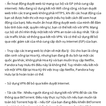
– Ẩn hoạt động duyệt web từ mạng cục bộ và ISP (nhà cung cấp
internet) : Nếu đang sử dụng kết nối Wifi công cộng, và bạn duyệt
web trên các trang web không phải HTTPS, khi đó các hoạt động của
bạn sẽ được hiển thị với mọi người (nếu họ biết cách để xem hoạt
động của bạn). Nếu muốn ẩn hoạt động duyệt web của mình để đảm
bảo tính bảo mật, quyền riêng tư, bạn có thể kết nối với VPN. Mạng
cục bộ sẽ chỉ nhìn thấy một kết nối VPN an toàn và duy nhất. Tất cả
các traffic khác sẽ thông qua kết nối VPN. Và có thể sử dụng để bỏ
qua việc giám sát của nhà cung cấp dịch vụ Internet (ISP) của bạn.
– Truy cập các trang web bị chặn về mặt địa lý : Dù cho bạn là công
dân sinh sống tại Hoa Kỳ, nhưng bạn đang đi du lịch tại một các
quốc gia khác, không phải Hoa Kỳ và bạn muốn truy cập Netflix,
Pandora hay Hulu thì điều này là không thể. Tuy nhiên nếu kết nối
với một VPN đặt tại Hoa Kỳ thì việc truy cập Netflix, Pandora hay
Hulu lại là hoàn toàn có thể.
– Sử dụng VPN để bỏ qua kiểm duyệt Internet.
– Tải các file : Nhiều người dùng sử dụng kết nối VPN để tải các file
thông qua BitTorrent. Điều này thực sự hữu ích nếu bạn muốn tải
toàn bộ Torrent hợp lệ – nếu ISP của bạn đang điều khiển BitTorrent