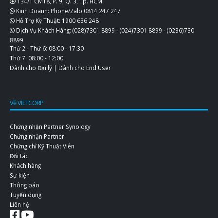
134/1 CMT8, P. 9, Q. 3, Tp. HCM
Kinh Doanh: Phone/Zalo
0814 247 247
Hỗ Trợ Kỹ Thuật:
1900 636 248
Dịch Vụ Khách Hàng:
(028)7301 8899
-
(024)7301 8899
-
(0236)730
8899
Thứ 2 - Thứ 6: 08:00 - 17:30
Thứ 7: 08:00 - 12:00
Dành cho Đại lý
|
Dành cho End User
Về VIETCORP
Chứng nhận Partner Synology
Chứng nhận Partner
Chứng chỉ Kỹ Thuật Viên
Đối tác
Khách hàng
Sự kiện
Thông báo
Tuyển dụng
Liên hệ