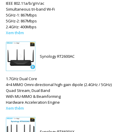
IEEE 802.11a/b/g/n/ac
Simultaneous tri-band Wi-Fi
5GHz-1: 867Mbps
5GHz-2: 867Mbps
2.4GHz: 400Mbps
Xem thêm
Synology RT2600AC
1.7GHz Dual Core
4×4 MIMO Omni-directional high-gain dipole (2.4GHz / 5GHz)
Quad Stream, Dual Band
With MU-MIMO & Beamforming
Hardware Acceleration Engine
Xem thêm
Synology RT6600AX