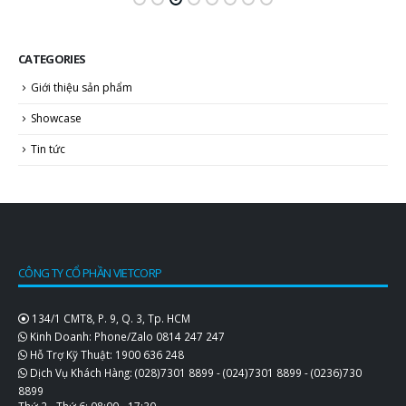
CATEGORIES
Giới thiệu sản phẩm
Showcase
Tin tức
CÔNG TY CỔ PHẦN VIETCORP
134/1 CMT8, P. 9, Q. 3, Tp. HCM
Kinh Doanh: Phone/Zalo
0814 247 247
Hỗ Trợ Kỹ Thuật:
1900 636 248
Dịch Vụ Khách Hàng:
(028)7301 8899
-
(024)7301 8899
-
(0236)730
8899
Thứ 2 - Thứ 6: 08:00 - 17:30