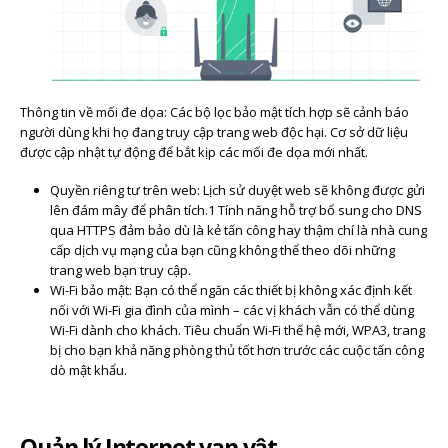
Thông tin về mối đe dọa: Các bộ lọc bảo mật tích hợp sẽ cảnh báo
người dùng khi họ đang truy cập trang web độc hại. Cơ sở dữ liệu
được cập nhật tự động để bắt kịp các mối đe dọa mới nhất.
Quyền riêng tư trên web: Lịch sử duyệt web sẽ không được gửi
lên đám mây để phân tích.1 Tính năng hỗ trợ bổ sung cho DNS
qua HTTPS đảm bảo dù là kẻ tấn công hay thậm chí là nhà cung
cấp dịch vụ mạng của bạn cũng không thể theo dõi những
trang web bạn truy cập.
Wi-Fi bảo mật: Bạn có thể ngăn các thiết bị không xác định kết
nối với Wi-Fi gia đình của mình – các vị khách vẫn có thể dùng
Wi-Fi dành cho khách. Tiêu chuẩn Wi-Fi thế hệ mới, WPA3, trang
bị cho bạn khả năng phòng thủ tốt hơn trước các cuộc tấn công
dò mật khẩu.
Quản lý Internet vạn vật