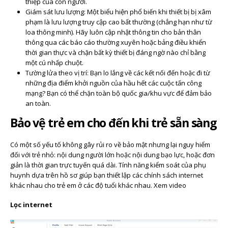
thiệp của con người.
Giám sát lưu lượng: Một biểu hiện phổ biến khi thiết bị bị xâm
phạm là lưu lượng truy cập cao bất thường (chẳng hạn như từ
loa thông minh). Hãy luôn cập nhật thông tin cho bản thân
thông qua các báo cáo thường xuyên hoặc bảng điều khiển
thời gian thực và chặn bất kỳ thiết bị đáng ngờ nào chỉ bằng
một cú nhấp chuột.
Tường lửa theo vị trí: Bạn lo lắng về các kết nối đến hoặc đi từ
những địa điểm khởi nguồn của hầu hết các cuộc tấn công
mạng? Bạn có thể chặn toàn bộ quốc gia/khu vực để đảm bảo
an toàn.
Bảo vệ trẻ em cho đến khi trẻ sẵn sàng
Có một số yếu tố không gây rủi ro về bảo mật nhưng lại nguy hiểm
đối với trẻ nhỏ: nội dung người lớn hoặc nội dung bạo lực, hoặc đơn
giản là thời gian trực tuyến quá dài. Tính năng kiểm soát của phụ
huynh dựa trên hồ sơ giúp bạn thiết lập các chính sách internet
khác nhau cho trẻ em ở các độ tuổi khác nhau. Xem video
Lọc internet