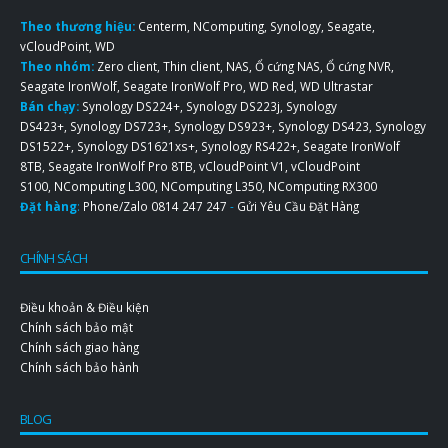
Theo thương hiệu:
Centerm
,
NComputing
,
Synology
,
Seagate
,
vCloudPoint
,
WD
Theo nhóm:
Zero client
,
Thin client
,
NAS
,
Ổ cứng NAS
,
Ổ cứng NVR
,
Seagate IronWolf
,
Seagate IronWolf Pro
,
WD Red
,
WD Ultrastar
Bán chạy:
Synology DS224+
,
Synology DS223j
,
Synology
DS423+
,
Synology DS723+
,
Synology DS923+
,
Synology DS423
,
Synology
DS1522+
,
Synology DS1621xs+
,
Synology RS422+
,
Seagate IronWolf
8TB
,
Seagate IronWolf Pro 8TB
,
vCloudPoint V1
,
vCloudPoint
S100
,
NComputing L300
,
NComputing L350
,
NComputing RX300
Đặt hàng
:
Phone/Zalo
0814 247 247
-
Gửi Yêu Cầu Đặt Hàng
CHÍNH SÁCH
Điều khoản & Điều kiện
Chính sách bảo mật
Chính sách giao hàng
Chính sách bảo hành
BLOG